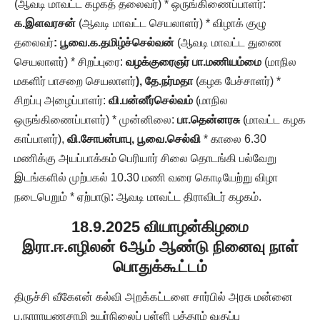
(ஆவடி மாவட்ட கழகத் தலைவர்) * ஒருங்கிணைப்பாளர்:
க.இளவரசன்
(ஆவடி மாவட்ட செயலாளர்) * விழாக் குழு
தலைவர்
: பூவை.க.தமிழ்ச்செல்வன்
(ஆவடி மாவட்ட துணை
செயலாளர்) * சிறப்புரை:
வழக்குரைஞர் பா.மணியம்மை
(மாநில
மகளிர் பாசறை செயலாளர்
), தே.நர்மதா
(கழக பேச்சாளர்) *
சிறப்பு அழைப்பாளர்:
வி.பன்னீர்செல்வம்
(மாநில
ஒருங்கிணைப்பாளர்) * முன்னிலை:
பா.தென்னரசு
(மாவட்ட கழக
காப்பாளர்),
வி.சோபன்பாபு, பூவை.செல்வி
* காலை 6.30
மணிக்கு அயப்பாக்கம் பெரியார் சிலை தொடங்கி பல்வேறு
இடங்களில் முற்பகல் 10.30 மணி வரை கொடியேற்று விழா
நடைபெறும் * ஏற்பாடு: ஆவடி மாவட்ட திராவிடர் கழகம்.
18.9.2025 வியாழன்கிழமை
இரா.ஈ.எழிலன் 6ஆம் ஆண்டு நினைவு நாள்
பொதுக்கூட்டம்
திருச்சி வீகேஎன் கல்வி அறக்கட்டளை சார்பில் அரசு மன்னை
ப.நாராயணசாமி உயர்நிலைப் பள்ளி பத்தாம் வகுப்பு