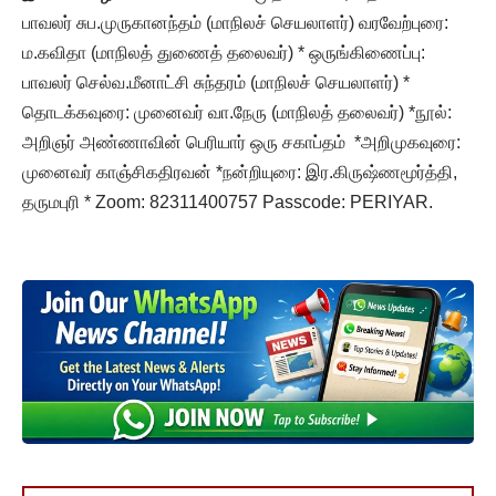
பாவலர் சுப.முருகானந்தம் (மாநிலச் செயலாளர்) வரவேற்புரை:
ம.கவிதா (மாநிலத் துணைத் தலைவர்) * ஒருங்கிணைப்பு:
பாவலர் செல்வ.மீனாட்சி சுந்தரம் (மாநிலச் செயலாளர்) *
தொடக்கவுரை: முனைவர் வா.நேரு (மாநிலத் தலைவர்) *நூல்:
அறிஞர் அண்ணாவின் பெரியார் ஒரு சகாப்தம் *அறிமுகவுரை:
முனைவர் காஞ்சிகதிரவன் *நன்றியுரை: இர.கிருஷ்ணமூர்த்தி,
தருமபுரி * Zoom: 82311400757 Passcode: PERIYAR.