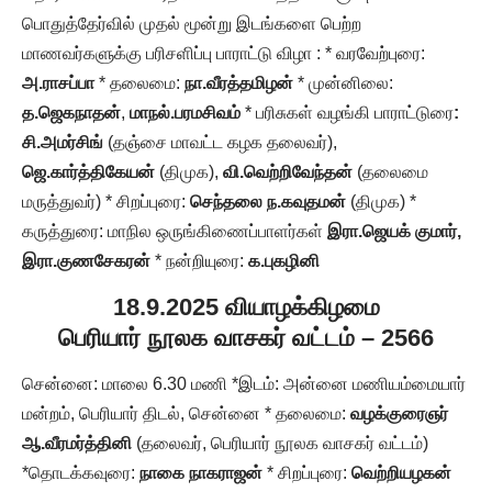
பொதுத்தேர்வில் முதல் மூன்று இடங்களை பெற்ற
மாணவர்களுக்கு பரிசளிப்பு பாராட்டு விழா : * வரவேற்புரை:
அ.ராசப்பா
* தலைமை:
நா.வீரத்தமிழன்
* முன்னிலை:
த.ஜெகநாதன்
,
மாநல்.பரமசிவம்
* பரிசுகள் வழங்கி பாராட்டுரை
:
சி.அமர்சிங்
(தஞ்சை மாவட்ட கழக தலைவர்),
ஜெ.கார்த்திகேயன்
(திமுக),
வி.வெற்றிவேந்தன்
(தலைமை
மருத்துவர்) * சிறப்புரை:
செந்தலை ந.கவுதமன்
(திமுக) *
கருத்துரை: மாநில ஒருங்கிணைப்பாளர்கள்
இரா.ஜெயக் குமார்,
இரா.குணசேகரன்
* நன்றியுரை:
க.புகழினி
18.9.2025 வியாழக்கிழமை
பெரியார் நூலக வாசகர் வட்டம் – 2566
சென்னை: மாலை 6.30 மணி *இடம்: அன்னை மணியம்மையார்
மன்றம், பெரியார் திடல், சென்னை * தலைமை:
வழக்குரைஞர்
ஆ.வீரமர்த்தினி
(தலைவர், பெரியார் நூலக வாசகர் வட்டம்)
*தொடக்கவுரை:
நாகை நாகராஜன்
* சிறப்புரை:
வெற்றியழகன்