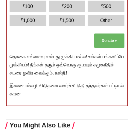
₹
₹
₹
100
200
500
₹
₹
1,000
1,500
Other
Donate
»
தொகை எவ்வளவு என்பது முக்கியமல்ல! உங்கள் பங்களிப்பே
முக்கியம்! நீங்கள் தரும் ஒவ்வொரு ரூபாயும் சமூகநீதிச்
சுடரை ஒளிர வைக்கும். நன்றி!
இணையம்வழி விடுதலை வளர்ச்சி நிதி தந்தவர்கள் பட்டியல்
காண
You Might Also Like