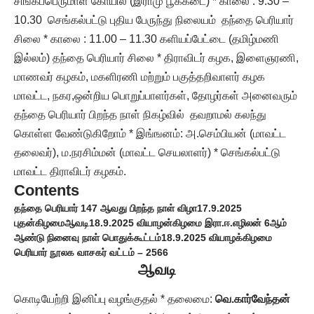
சிங்கப்பெருமாள் கோயில் (இராமு பூக்கடை) * காலை : 9.30 –
10.30 செங்கல்பட்டு புதிய பேருந்து நிலையம் தந்தை பெரியார்
சிலை * காலை : 11.00 – 11.30 களியப்பேட்டை (தமிழ்மணி
இல்லம்) தந்தை பெரியார் சிலை * திராவிடர் கழக, இளைஞரணி,
மாணவர் கழகம், மகளிரணி மற்றும் பகுத்தறிவாளர் கழக
மாவட்ட, நகர,ஒன்றிய பொறுப்பாளர்கள், தோழர்கள் அனைவரும்
தந்தை பெரியார் பிறந்த நாள் நிகழ்வில் தவறாமல் கலந்து
கொள்ள வேண்டுகிறோம் * இங்ஙனம்: அ.செம்பியன் (மாவட்ட
தலைவர்), ம.நரசிம்மன் (மாவட்ட செயலாளர்) * செங்கல்பட்டு
மாவட்ட திராவிடர் கழகம்.
Contents
தந்தை பெரியார் 147 ஆவது பிறந்த நாள் விழா
17.9.2025
புதன்கிழமை
ஆவடி
18.9.2025 வியாழன்கிழமை இரா.ஈ.எழிலன் 6ஆம்
ஆண்டு நினைவு நாள் பொதுக்கூட்டம்
18.9.2025 வியாழக்கிழமை
பெரியார் நூலக வாசகர் வட்டம் – 2566
ஆவடி
கொடியேற்றி இனிப்பு வழங்குதல் * தலைமை:
வெ.கார்வேந்தன்