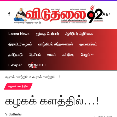
Aa
Latest News
தந்தை பெரியார்
ஆசிரியர் அறிக்கை
திராவிடர் கழகம்
வாழ்வியல் சிந்தனைகள்
தலையங்கம்
தமிழ்நாடு
அரசியல்
உலகம்
கட்டுரை
மேலும்
OTT
E-Paper
கழகக் களத்தில்
>
கழகக் களத்தில்…!
கழகக் களத்தில்
கழகக் களத்தில்…!
Viduthalai