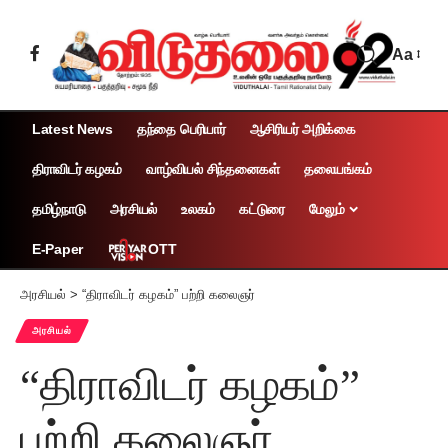
Aa
Latest News
தந்தை பெரியார்
ஆசிரியர் அறிக்கை
திராவிடர் கழகம்
வாழ்வியல் சிந்தனைகள்
தலையங்கம்
தமிழ்நாடு
அரசியல்
உலகம்
கட்டுரை
மேலும்
OTT
E-Paper
அரசியல்
>
“திராவிடர் கழகம்” பற்றி கலைஞர்
அரசியல்
“திராவிடர் கழகம்”
பற்றி கலைஞர்