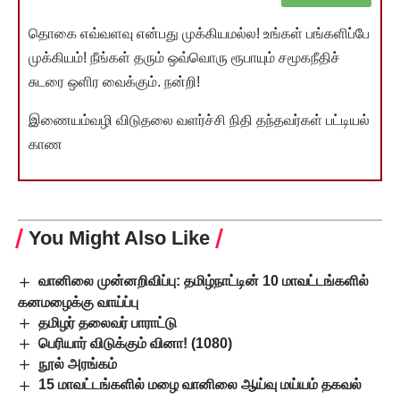
தொகை எவ்வளவு என்பது முக்கியமல்ல! உங்கள் பங்களிப்பே
முக்கியம்! நீங்கள் தரும் ஒவ்வொரு ரூபாயும் சமூகநீதிச்
சுடரை ஒளிர வைக்கும். நன்றி!
இணையம்வழி விடுதலை வளர்ச்சி நிதி தந்தவர்கள் பட்டியல்
காண
You Might Also Like
வானிலை முன்னறிவிப்பு: தமிழ்நாட்டின் 10 மாவட்டங்களில்
கனமழைக்கு வாய்ப்பு
தமிழர் தலைவர் பாராட்டு
பெரியார் விடுக்கும் வினா! (1080)
நூல் அரங்கம்
15 மாவட்டங்களில் மழை வானிலை ஆய்வு மய்யம் தகவல்