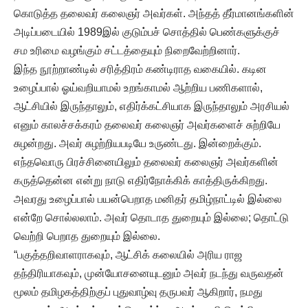
கொடுத்த தலைவர் கலைஞர் அவர்கள். அந்தத் தீர்மானங்களின்
அடிப்படையில் 1989இல் குடும்பச் சொத்தில் பெண்களுக்குச்
சம உரிமை வழங்கும் சட்டத்தையும் நிறைவேற்றினார்.
இந்த நூற்றாண்டில் சரித்திரம் கண்டிராத வகையில். கடின
உழைப்பால் ஓய்வறியாமல் உறங்காமல் ஆற்றிய பணிகளால்,
ஆட்சியில் இருந்தாலும், எதிர்க்கட்சியாக இருந்தாலும் அரசியல்
எனும் காலச்சக்கரம் தலைவர் கலைஞர் அவர்களைச் சுற்றியே
சுழன்றது. அவர் சுழற்றியபடியே உருண்டது. இன்றைக்கும்.
எந்தவொரு பிரச்சினையிலும் தலைவர் கலைஞர் அவர்களின்
கருத்தென்ன என்று நாடு எதிர்நோக்கிக் காத்திருக்கிறது.
அவரது உழைப்பால் பயன்பெறாத மனிதர் தமிழ்நாட்டில் இல்லை
என்றே சொல்லலாம். அவர் தொடாத துறையும் இல்லை; தொட்டு
வெற்றி பெறாத துறையும் இல்லை.
“பகுத்தறிவாளராகவும், ஆட்சிக் கலையில் அரிய ராஜ
தந்திரியாகவும், முன்யோசனையுடனும் அவர் நடந்து வருவதன்
மூலம் தமிழகத்திற்குப் புதுவாழ்வு தருபவர் ஆகிறார், நமது