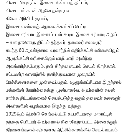
விவசாயிகளுக்கு இலவச மின்சாரத் திட்டம்,
விவசாயக் கடன் அறவே தள்ளுபடி
கிலோ அரிசி 1 ரூபாய்,
இலவச வண்ணத் தொலைக்காட்சிப் பெட்டி
இலவச எரிவாயு இணைப்புடன் கூடிய இலவச எரிவாயு அடுப்பு
– என நாளொரு திட்டம் தந்தவர். தலைவர் கலைஞர்
கடந்த 60 ஆண்டுகால வரலாற்றில் எதிர்க்கட்சி வரிசையிலும்
ஆளுங்கட்சி வரிசையிலும் மாறி மாறி அமர்ந்து
அலங்கரித்தபோதும். தன் சிந்தனையால் செயல் திறத்தால்,
சட்டமன்ற வரலாற்றில் தனித்துவமான முறையில்
பிரச்சினைகளை முன்வைப்பதும், ஆளுங்கட்சியாக இருந்தால்
மக்களின் கோரிக்கைக்கு முன்பாகவே, அவர்களின் நலன்
சார்ந்த திட்டங்களைச் செயல்படுத்துவதும் தலைவர் கலைஞர்
அவர்களின் வழக்கமாக இருந்து வந்தது.
1929ஆம் ஆண்டு செங்கல்பட்டு சுயமரியாதை மாநாட்டில்
தந்தை பெரியார் அவர்களால் நிறைவேற்றப்பட்ட அனைத்துத்
தீர்மானங்களுக்கும் தனது ஆட்சிக்காலத்தில் செயல்வடிவம்