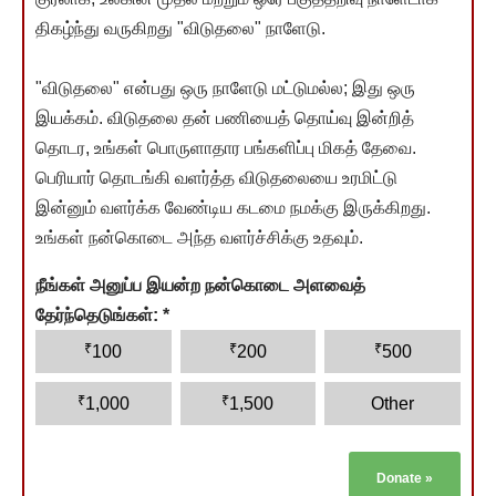
திகழ்ந்து வருகிறது "விடுதலை" நாளேடு.
"விடுதலை" என்பது ஒரு நாளேடு மட்டுமல்ல; இது ஒரு
இயக்கம். விடுதலை தன் பணியைத் தொய்வு இன்றித்
தொடர, உங்கள் பொருளாதார பங்களிப்பு மிகத் தேவை.
பெரியார் தொடங்கி வளர்த்த விடுதலையை உரமிட்டு
இன்னும் வளர்க்க வேண்டிய கடமை நமக்கு இருக்கிறது.
உங்கள் நன்கொடை அந்த வளர்ச்சிக்கு உதவும்.
நீங்கள் அனுப்ப இயன்ற நன்கொடை அளவைத்
தேர்ந்தெடுங்கள்:
*
₹
₹
₹
100
200
500
₹
₹
1,000
1,500
Other
Donate
»