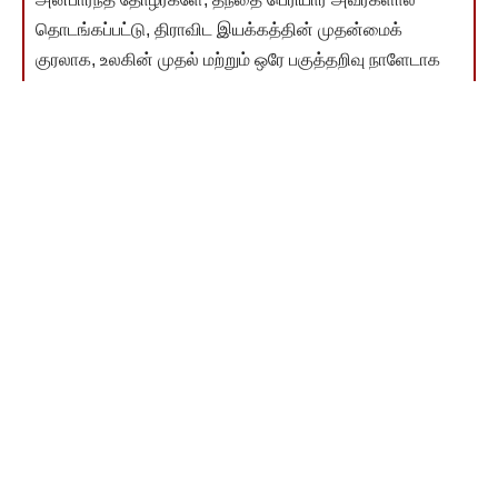
தொடங்கப்பட்டு, திராவிட இயக்கத்தின் முதன்மைக்
குரலாக, உலகின் முதல் மற்றும் ஒரே பகுத்தறிவு நாளேடாக
திகழ்ந்து வருகிறது "விடுதலை" நாளேடு.
"விடுதலை" என்பது ஒரு நாளேடு மட்டுமல்ல; இது ஒரு
இயக்கம். விடுதலை தன் பணியைத் தொய்வு இன்றித்
தொடர, உங்கள் பொருளாதார பங்களிப்பு மிகத் தேவை.
பெரியார் தொடங்கி வளர்த்த விடுதலையை உரமிட்டு
இன்னும் வளர்க்க வேண்டிய கடமை நமக்கு இருக்கிறது.
உங்கள் நன்கொடை அந்த வளர்ச்சிக்கு உதவும்.