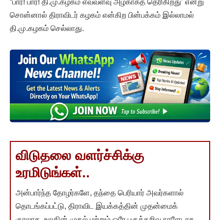
“பார்! பார்! தி.மு.கழகம் எவ்வளவு அழகாகத் தெரிகிறது’ என்று
சொன்னால் திராவிடர் கழகம் என்கிற பின்பக்கம் இல்லாமல்
தி.மு.கழகம் செல்லாது.
விடுதலை வளர்ச்சிக்கு
உரமிடுங்கள்..
அன்பார்ந்த தோழர்களே, தந்தை பெரியார் அவர்களால்
தொடங்கப்பட்டு, திராவிட இயக்கத்தின் முதன்மைக்
குரலாக, உலகின் முதல் மற்றும் ஒரே பகுத்தறிவு நாளேடாக