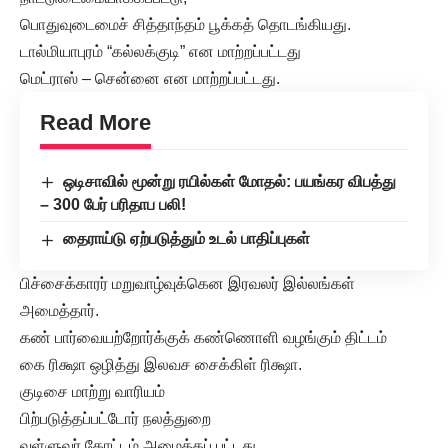
பொதுவுடைமைச் சித்தாந்தம் பூக்கத் தொடங்கியது.
டால்மியாபுரம் “கல்லக்குடி” என மாற்றப்பட்டது
மெட்ராஸ் – சென்னை என மாற்றப்பட்டது.
Read More
ஒடிசாவில் மூன்று ரயில்கள் மோதல்: பயங்கர விபத்து
– 300 பேர் பரிதாப பலி!
தைராய்டு ஏற்படுத்தும் உடல் பாதிப்புகள்
பிச்சைக்காரர் மறுவாழ்வுக்கென இரவலர் இல்லங்கள்
அமைத்தார்.
கண் பார்வையற்றோர்க்குக் கண்ணொளி வழங்கும் திட்டம்
கை ரிக்ஷா ஒழித்து இலவச சைக்கிள் ரிக்ஷா.
குடிசை மாற்று வாரியம்
பிற்படுத்தப்பட்டோர் நலத்துறை
வள்ளுவர் கோட்டம் அமைக்கப் பட்டது.