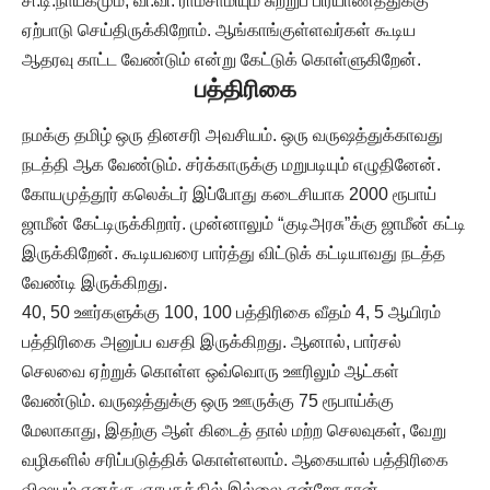
சி.டி.நாயகமும், வி.வி. ராமசாமியும் சுற்றுப் பிரயாணத்துக்கு
ஏற்பாடு செய்திருக்கிறோம். ஆங்காங்குள்ளவர்கள் கூடிய
ஆதரவு காட்ட வேண்டும் என்று கேட்டுக் கொள்ளுகிறேன்.
பத்திரிகை
நமக்கு தமிழ் ஒரு தினசரி அவசியம். ஒரு வருஷத்துக்காவது
நடத்தி ஆக வேண்டும். சர்க்காருக்கு மறுபடியும் எழுதினேன்.
கோயமுத்தூர் கலெக்டர் இப்போது கடைசியாக 2000 ரூபாய்
ஜாமீன் கேட்டிருக்கிறார். முன்னாலும் “குடிஅரசு”க்கு ஜாமீன் கட்டி
இருக்கிறேன். கூடியவரை பார்த்து விட்டுக் கட்டியாவது நடத்த
வேண்டி இருக்கிறது.
40, 50 ஊர்களுக்கு 100, 100 பத்திரிகை வீதம் 4, 5 ஆயிரம்
பத்திரிகை அனுப்ப வசதி இருக்கிறது. ஆனால், பார்சல்
செலவை ஏற்றுக் கொள்ள ஒவ்வொரு ஊரிலும் ஆட்கள்
வேண்டும். வருஷத்துக்கு ஒரு ஊருக்கு 75 ரூபாய்க்கு
மேலாகாது, இதற்கு ஆள் கிடைத் தால் மற்ற செலவுகள், வேறு
வழிகளில் சரிப்படுத்திக் கொள்ளலாம். ஆகையால் பத்திரிகை
விஷயம் எனக்கு ஞாபகத்தில் இல்லை என்றோ நான்