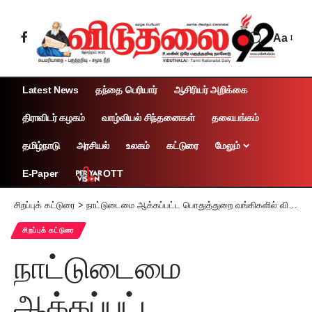
Aa
Latest News
தந்தை பெரியார்
ஆசிரியர் அறிக்கை
திராவிடர் கழகம்
வாழ்வியல் சிந்தனைகள்
தலையங்கம்
தமிழ்நாடு
அரசியல்
உலகம்
கட்டுரை
மேலும்
OTT
E-Paper
சிறப்புக் கட்டுரை
>
நாட்டுடைமை ஆக்கப்பட்ட பொதுத்துறை வங்கிகளில் விரைவுச் சேவை
சிறப்புக் கட்டுரை
நாட்டுடைமை
ஆக்கப்பட்ட