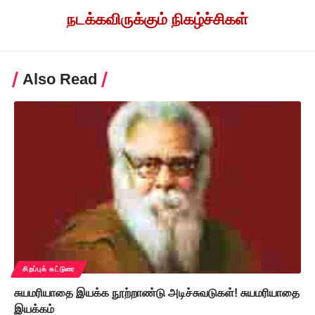
நடக்கவிருக்கும் நிகழ்ச்சிகள்
Also Read
சிறப்புக் கட்டுரை
சுயமரியாதை இயக்க நூற்றாண்டு அடிச்சுவடுகள்! சுயமரியாதை
இயக்கம்