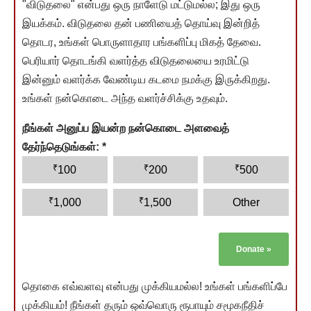
"விடுதலை" என்பது ஒரு நாளேடு மட்டுமல்ல; இது ஒரு
இயக்கம். விடுதலை தன் பணியைத் தொய்வு இன்றித்
தொடர, உங்கள் பொருளாதார பங்களிப்பு மிகத் தேவை.
பெரியார் தொடங்கி வளர்த்த விடுதலையை உரமிட்டு
இன்னும் வளர்க்க வேண்டிய கடமை நமக்கு இருக்கிறது.
உங்கள் நன்கொடை அந்த வளர்ச்சிக்கு உதவும்.
நீங்கள் அனுப்ப இயன்ற நன்கொடை அளவைத்
தேர்ந்தெடுங்கள்:
*
₹
₹
₹
100
200
500
₹
₹
1,000
1,500
Other
Donate
»
தொகை எவ்வளவு என்பது முக்கியமல்ல! உங்கள் பங்களிப்பே
முக்கியம்! நீங்கள் தரும் ஒவ்வொரு ரூபாயும் சமூகநீதிச்