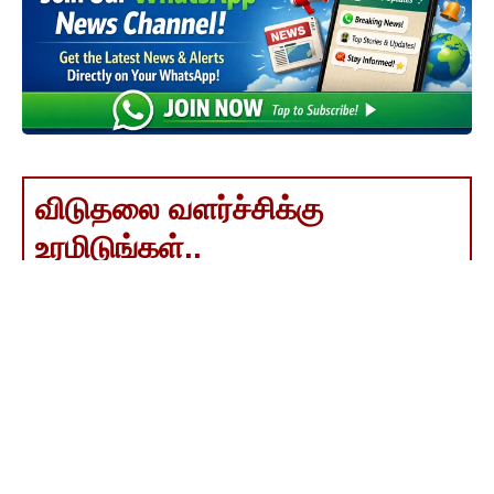
விடுதலை வளர்ச்சிக்கு
உரமிடுங்கள்..
அன்பார்ந்த தோழர்களே, தந்தை பெரியார் அவர்களால்
தொடங்கப்பட்டு, திராவிட இயக்கத்தின் முதன்மைக்
குரலாக, உலகின் முதல் மற்றும் ஒரே பகுத்தறிவு நாளேடாக
திகழ்ந்து வருகிறது "விடுதலை" நாளேடு.
"விடுதலை" என்பது ஒரு நாளேடு மட்டுமல்ல; இது ஒரு
இயக்கம். விடுதலை தன் பணியைத் தொய்வு இன்றித்