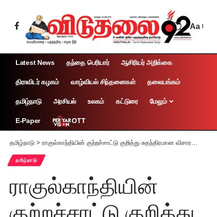
Aa
Latest News
தந்தை பெரியார்
ஆசிரியர் அறிக்கை
திராவிடர் கழகம்
வாழ்வியல் சிந்தனைகள்
தலையங்கம்
தமிழ்நாடு
அரசியல்
உலகம்
கட்டுரை
மேலும்
OTT
E-Paper
தமிழ்நாடு
>
ராகுல்காந்தியின் குற்றச்சாட்டு குறித்து சுதந்திரமான விசாரணை நடத்தப்படவேண்டும்! முதலமைச்சர் மு.க.ஸ்டாலின்
தமிழ்நாடு
ராகுல்காந்தியின்
குற்றச்சாட்டு குறித்து