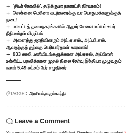
‘திடீர் கோவில்’, தடுக்குமா நகராட்சி நிர்வாகம்!
சென்னை மெரினா கடற்கரைக்கு வர பொதுமக்களுக்குத்
தடை!
மாவட்டத் தலைநகரங்களில் ஆதார் சேவை மய்யம் உயர்
நீதிமன்றம் விருப்பம்
அனைத்து ஜாதியினரும் அய்.ஏ.எஸ்., அய்.பி.எஸ்.
ஆவதற்குத் தந்தை பெரியார்தான் காரணம்!
933 காலி பணியிடங்களுக்கான அய்ஏஎஸ், அய்பிஎஸ்
உள்ளிட்ட பதவிக்கான முதல் நிலை தேர்வு இந்தியா முழுவதும்
சுமார் 5.49 லட்சம் பேர் எழுதினர்
TAGGED:
அரசியல்
ராகுல்காந்தி
Leave a Comment
Your email address will not be published.
Required fields are marked
*