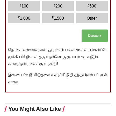
₹
₹
₹
100
200
500
₹
₹
1,000
1,500
Other
Donate
»
தொகை எவ்வளவு என்பது முக்கியமல்ல! உங்கள் பங்களிப்பே
முக்கியம்! நீங்கள் தரும் ஒவ்வொரு ரூபாயும் சமூகநீதிச்
சுடரை ஒளிர வைக்கும். நன்றி!
இணையம்வழி விடுதலை வளர்ச்சி நிதி தந்தவர்கள் பட்டியல்
காண
You Might Also Like