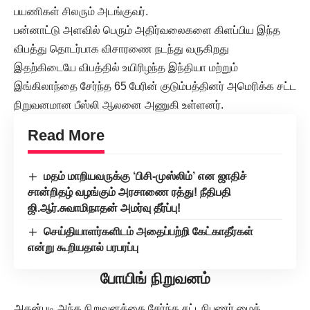
பயணிகள் சிலரும் அடங்குவர்.
பன்னாட்டு அளவில் பெரும் அதிர்வலைகளை கிளப்பிய இந்த
விபத்து தொடர்பாக விசாரணை நடந்து வருகிறது
இதற்கிடையே விபத்தில் உயிரிழந்த இந்தியா மற்றும்
இங்கிலாந்தை சேர்ந்த 65 பேரின் குடும்பத்தினர் அமெரிக்க சட்ட
நிறுவனமான பீஸ்லி ஆலனை அணுகி உள்ளனர்.
Read More
மதம் மாறியவருக்கு ‘பிசி-முஸ்லிம்’ என ஜாதிச்
சான்றிதழ் வழங்கும் அரசாணை ரத்து! நீதிபதி
ஜி.ஆர்.சுவாமிநாதன் அமர்வு தீர்ப்பு!
செய்தியாளர்களிடம் அதைப்பற்றி கேட்காதீர்கள்
என்று கூறியதால் பரபரப்பு
போயிங் நிறுவனம்
அதன்படி அந்த நிறுவனத்தை சேர்ந்த சட்டநிபுணர் மைக்