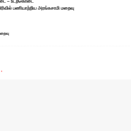
ொடை – உடற்கொடை
பிரிவில் பணியாற்றிய அரங்கசாமி மறைவு
றைவு
d
*