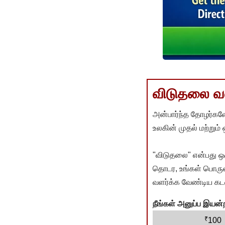
விடுதலை வளர
அன்பார்ந்த தோழர்களே
உலகின் முதல் மற்றும்
"விடுதலை" என்பது ஒ
தொடர, உங்கள் பொருளா
வளர்க்க வேண்டிய கடம
நீங்கள் அனுப்ப இய
₹
100