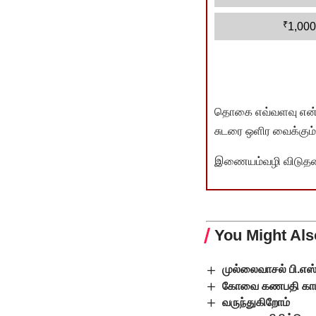
₹
1,000
தொகை எவ்வளவு என்பது 
சுடரை ஒளிர வைக்கும்.
இணையம்வழி விடுதலை 
You Might Als
முல்லைவாசல் பி.எஸ
கோவை கணபதி காமர
வருந்துகிறோம்