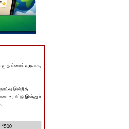
் முதன்மைக் குரலாக,
ொய்வு இன்றித்
யை உரமிட்டு இன்னும்
.
₹
500