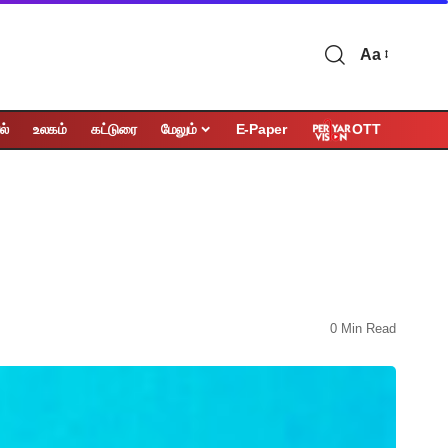
Aa
OTT
ல்
உலகம்
கட்டுரை
மேலும்
E-Paper
0 Min Read