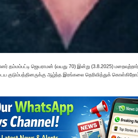
ினர் தம்மம்பட்டி ஜெயராமன் (வயது 70) இன்று (3.8.2025) மறைவுற்றா
ைய குடும்பத்தினருக்கு ஆழ்ந்த இரங்கலை தெரிவித்துக் கொள்கிறோம