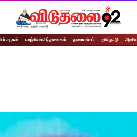
ிடர் கழகம்
வாழ்வியல் சிந்தனைகள்
தலையங்கம்
தமிழ்நாடு
அரசிய