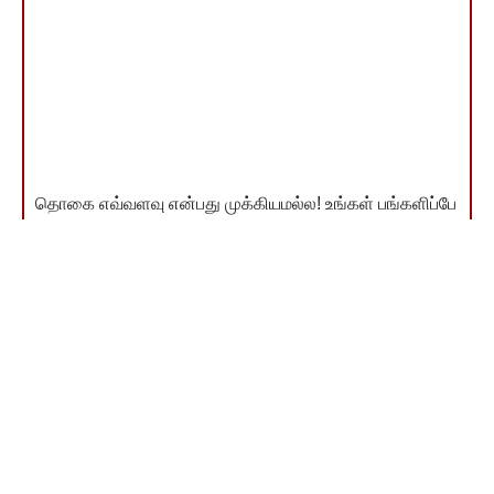
தொகை எவ்வளவு என்பது முக்கியமல்ல! உங்கள் பங்களிப்பே
முக்கியம்! நீங்கள் தரும் ஒவ்வொரு ரூபாயும் சமூகநீதிச்
சுடரை ஒளிர வைக்கும். நன்றி!
இணையம்வழி விடுதலை வளர்ச்சி நிதி தந்தவர்கள் பட்டியல்
காண
You Might Also Like