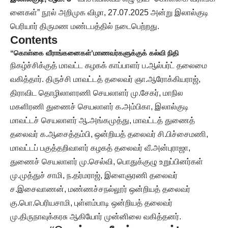
னைகள்” நூல் அறிமுக விழா, 27.07.2025 அன்று இலால்குடி
பெரியார் திருமண மண்டபத்தில் நடைபெற்றது.
Contents
“கொள்கை வீராங்கனைகள்’
மாணவர்களுக்குக் கல்வி நிதி
நிகழ்ச்சிக்குத் மாவட்ட கழகக் காப்பாளர் ப.ஆல்பர்ட் தலைமை
வகித்தார். திருச்சி மாவட்டத் தலைவர் ஞா.ஆரோக்கியராஜ்,
திராவிட தொழிலாளரணி செயலாளர் மு.சேகர், மாநில
மகளிரணி துணைச் செயலாளர் க.அம்பிகா, இலால்குடி
மாவட்டச் செயலாளர் ஆ.அங்கமுத்து, மாவட்டத் துணைத்
தலைவர் க.ஆசைத்தம்பி, ஒன்றியத் தலைவர் சி.பிச்சைமணி,
மாவட்டப் பகுத்தறிவாளர் கழகத் தலைவர் வீ.அன்புராஜா,
துணைச் செயலாளர் மு.செல்வி, பொதுக்குழு உறுப்பினர்கள்
மு.முத்துச் சாமி, ந.தர்மராஜ், இளைஞரணி தலைவர்
ச.இசைவாணன், மண்ணச்சநல்லூர் ஒன்றியத் தலைவர்
கு.பொ.பெரியசாமி, புள்ளம்பாடி ஒன்றியத் தலைவர்
மு.திருநாவுக்கரசு ஆகியோர் முன்னிலை வகித்தனர்.