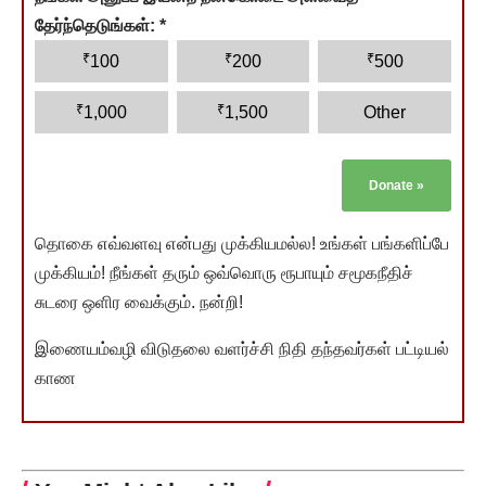
தேர்ந்தெடுங்கள்:
*
₹
₹
₹
100
200
500
₹
₹
1,000
1,500
Other
Donate
»
தொகை எவ்வளவு என்பது முக்கியமல்ல! உங்கள் பங்களிப்பே
முக்கியம்! நீங்கள் தரும் ஒவ்வொரு ரூபாயும் சமூகநீதிச்
சுடரை ஒளிர வைக்கும். நன்றி!
இணையம்வழி விடுதலை வளர்ச்சி நிதி தந்தவர்கள் பட்டியல்
காண