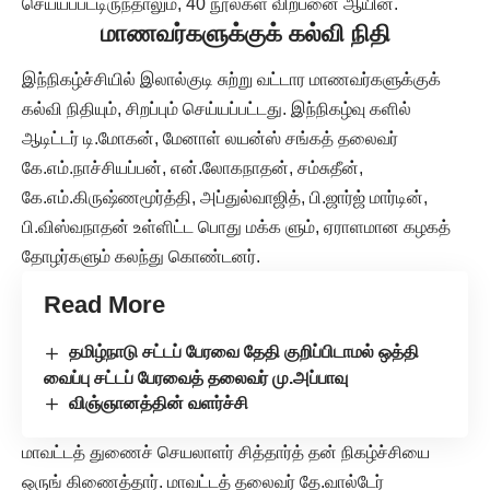
செய்யப்பட்டிருந்தாலும், 40 நூல்கள் விற்பனை ஆயின.
மாணவர்களுக்குக் கல்வி நிதி
இந்நிகழ்ச்சியில் இலால்குடி சுற்று வட்டார மாணவர்களுக்குக்
கல்வி நிதியும், சிறப்பும் செய்யப்பட்டது. இந்நிகழ்வு களில்
ஆடிட்டர் டி.மோகன், மேனாள் லயன்ஸ் சங்கத் தலைவர்
கே.எம்.நாச்சியப்பன், என்.லோகநாதன், சம்சுதீன்,
கே.எம்.கிருஷ்ணமூர்த்தி, அப்துல்வாஜித், பி.ஜார்ஜ் மார்டின்,
பி.விஸ்வநாதன் உள்ளிட்ட பொது மக்க ளும், ஏராளமான கழகத்
தோழர்களும் கலந்து கொண்டனர்.
Read More
தமிழ்நாடு சட்டப் பேரவை தேதி குறிப்பிடாமல் ஒத்தி
வைப்பு சட்டப் பேரவைத் தலைவர் மு.அப்பாவு
விஞ்ஞானத்தின் வளர்ச்சி
மாவட்டத் துணைச் செயலாளர் சித்தார்த் தன் நிகழ்ச்சியை
ஒருங் கிணைத்தார். மாவட்டத் தலைவர் தே.வால்டேர்