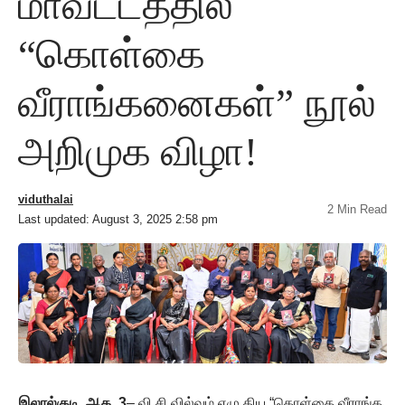
மாவட்டத்தில்
“கொள்கை
வீராங்கனைகள்” நூல்
அறிமுக விழா!
viduthalai
2 Min Read
Last updated: August 3, 2025 2:58 pm
இலால்குடி, ஆக. 3
– வி.சி.வில்வம் எழு திய “கொள்கை வீராங்க