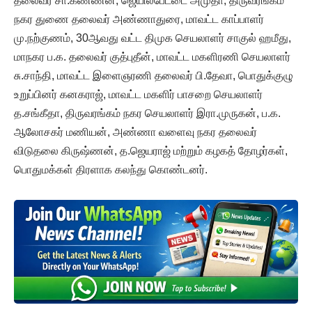
தலைவர் சா.கண்ணன், ஜெயில்பேட்டை அமுதா, திருவரங்கம்
நகர துணை தலைவர் அண்ணாதுரை, மாவட்ட காப்பாளர்
மு.நற்குணம், 30ஆவது வட்ட திமுக செயலாளர் சாகுல் ஹமீது,
மாநகர ப.க. தலைவர் குத்புதீன், மாவட்ட மகளிரணி செயலாளர்
சு.சாந்தி, மாவட்ட இளைஞரணி தலைவர் பி.தேவா, பொதுக்குழு
உறுப்பினர் கனகராஜ், மாவட்ட மகளிர் பாசறை செயலாளர்
த.சங்கீதா, திருவரங்கம் நகர செயலாளர் இரா.முருகன், ப.க.
ஆலோசகர் மணியன், அண்ணா வளைவு நகர தலைவர்
விடுதலை கிருஷ்ணன், த.ஜெயராஜ் மற்றும் கழகத் தோழர்கள்,
பொதுமக்கள் திரளாக கலந்து கொண்டனர்.