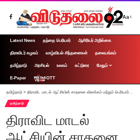
Aa
Latest News
தந்தை பெரியார்
ஆசிரியர் அறிக்கை
திராவிடர் கழகம்
வாழ்வியல் சிந்தனைகள்
தலையங்கம்
தமிழ்நாடு
அரசியல்
உலகம்
கட்டுரை
மேலும்
OTT
E-Paper
தமிழ்நாடு
>
திராவிட மாடல் ஆட்சியின் சாதனை விளக்கம் மற்றும் பெரியார் பிறந்த நாள் விழா தெருமுனைப் பிரச்சாரக் கூட்டம்
தமிழ்நாடு
திராவிட மாடல்
ஆட்சியின் சாதனை