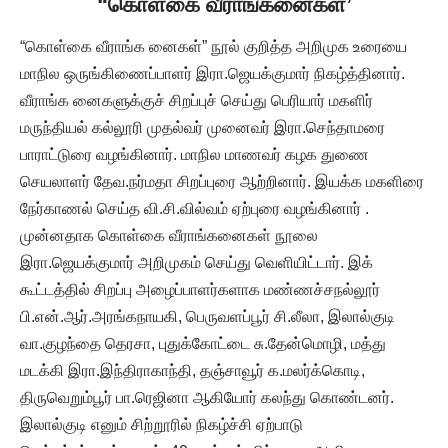
“கொள்கை வீராங்கனைகள்’
“கொள்கை வீராங்க னைகள்” நூல் குறித்த அறிமுக உரையை
மாநில ஒருங்கிணைப்பாளர் இரா.ஜெயக்குமார் நிகழ்த்தினார்.
வீராங்க னைகளுக்குச் சிறப்புச் செய்து பெரியார் மகளிர்
மருந்தியல் கல்லூரி முதல்வர் முனைவர் இரா.செந்தாமரை
பாராட்டுரை வழங்கினார். மாநில மாணவர் கழக துணை
செயலாளர் தேவ.நர்மதா சிறப்புரை ஆற்றினார். இயக்க மகளிரை
நேர்காணல் செய்த வி.சி.வில்வம் ஏற்புரை வழங்கினார் .
முன்னதாக கொள்கை வீராங்கனைகள் நூலை
இரா.ஜெயக்குமார் அறிமுகம் செய்து வெளியிட்டார். இக்
கூட்டத்தில் சிறப்பு அழைப்பாளர்களாக மண்ணச்சநல்லூர்
பி.என்.ஆர்.அரங்கநாயகி, பெருவளப்பூர் சி.லீலா, இலால்குடி
வா.குழந்தை தெரசா, புதுக்கோட்டை சு.தேன்மொழி, மத்து
மடக்கி இரா.இந்திராகாந்தி, தஞ்சாவூர் க.மலர்க்கொடி,
திருவெறும்பூர் பா.ரெஜினா ஆகியோர் கலந்து கொண்டனர்.
இலால்குடி எனும் சிற்றூரில் நிகழ்ச்சி ஏற்பாடு