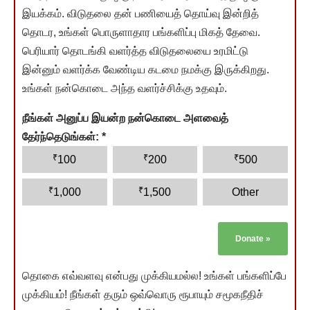
இயக்கம். விடுதலை தன் பணியைத் தொய்வு இன்றித்
தொடர, உங்கள் பொருளாதார பங்களிப்பு மிகத் தேவை.
பெரியார் தொடங்கி வளர்த்த விடுதலையை உரமிட்டு
இன்னும் வளர்க்க வேண்டிய கடமை நமக்கு இருக்கிறது.
உங்கள் நன்கொடை அந்த வளர்ச்சிக்கு உதவும்.
நீங்கள் அனுப்ப இயன்ற நன்கொடை அளவைத்
தேர்ந்தெடுங்கள்:
*
₹
₹
₹
100
200
500
₹
₹
1,000
1,500
Other
Donate
»
தொகை எவ்வளவு என்பது முக்கியமல்ல! உங்கள் பங்களிப்பே
முக்கியம்! நீங்கள் தரும் ஒவ்வொரு ரூபாயும் சமூகநீதிச்