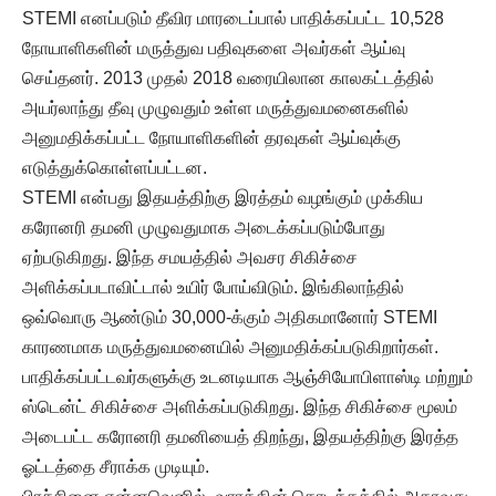
STEMI எனப்படும் தீவிர மாரடைப்பால் பாதிக்கப்பட்ட 10,528
நோயாளிகளின் மருத்துவ பதிவுகளை அவர்கள் ஆய்வு
செய்தனர். 2013 முதல் 2018 வரையிலான காலகட்டத்தில்
அயர்லாந்து தீவு முழுவதும் உள்ள மருத்துவமனைகளில்
அனுமதிக்கப்பட்ட நோயாளிகளின் தரவுகள் ஆய்வுக்கு
எடுத்துக்கொள்ளப்பட்டன.
STEMI என்பது இதயத்திற்கு இரத்தம் வழங்கும் முக்கிய
கரோனரி தமனி முழுவதுமாக அடைக்கப்படும்போது
ஏற்படுகிறது. இந்த சமயத்தில் அவசர சிகிச்சை
அளிக்கப்படாவிட்டால் உயிர் போய்விடும். இங்கிலாந்தில்
ஒவ்வொரு ஆண்டும் 30,000-க்கும் அதிகமானோர் STEMI
காரணமாக மருத்துவமனையில் அனுமதிக்கப்படுகிறார்கள்.
பாதிக்கப்பட்டவர்களுக்கு உடனடியாக ஆஞ்சியோபிளாஸ்டி மற்றும்
ஸ்டென்ட் சிகிச்சை அளிக்கப்படுகிறது. இந்த சிகிச்சை மூலம்
அடைபட்ட கரோனரி தமனியைத் திறந்து, இதயத்திற்கு இரத்த
ஓட்டத்தை சீராக்க முடியும்.