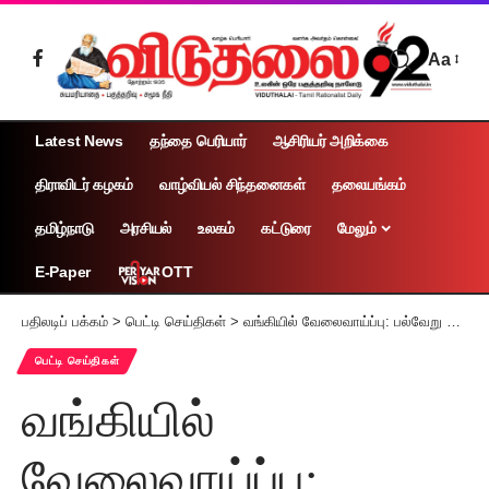
Aa
Latest News
தந்தை பெரியார்
ஆசிரியர் அறிக்கை
திராவிடர் கழகம்
வாழ்வியல் சிந்தனைகள்
தலையங்கம்
தமிழ்நாடு
அரசியல்
உலகம்
கட்டுரை
மேலும்
OTT
E-Paper
பதிலடிப் பக்கம்
>
பெட்டி செய்திகள்
>
வங்கியில் வேலைவாய்ப்பு: பல்வேறு பணியிடங்கள்
பெட்டி செய்திகள்
வங்கியில்
வேலைவாய்ப்பு: