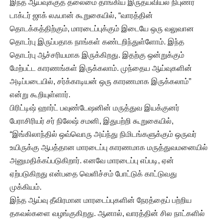
இந்த ஆய்வுக்குத் தலைமை தாங்கிய இருதயவியல் நிபுணர்
டாக்டர் ஜாக் லஃபான் கூறுகையில், “வாரத்தின்
தொடக்கத்திற்கும், மாரடைப்புக்கும் இடையே ஒரு வலுவான
தொடர்பு இருப்பதாக நாங்கள் கண்டறிந்துள்ளோம். இந்த
தொடர்பு ஆச்சரியமாக இருக்கிறது. இதற்கு ஒன்றுக்கும்
மேற்பட்ட காரணங்கள் இருக்கலாம். முந்தைய ஆய்வுகளின்
அடிப்படையில், சர்க்காடியன் ஒரு காரணமாக இருக்கலாம்”
என்று கூறியுள்ளார்.
பிரிட்டிஷ் ஹார்ட் பவுண்டேஷனின் மருத்துவ இயக்குனர்
பேராசிரியர் சர் நிலேஷ் சமனி, இதுபற்றி கூறுகையில்,
“இங்கிலாந்தில் ஒவ்வொரு அய்ந்து நிமிடங்களுக்கும் ஒருவர்
உயிருக்கு ஆபத்தான மாரடைப்பு காரணமாக மருத்துவமனையில்
அனுமதிக்கப்படுகிறார். எனவே மாரடைப்பு எப்படி, ஏன்
ஏற்படுகிறது என்பதை வெளிச்சம் போட்டுக் காட்டுவது
முக்கியம்.
இந்த ஆய்வு தீவிரமான மாரடைப்புகளின் நேரத்தைப் பற்றிய
தகவல்களை வழங்குகிறது. ஆனால், வாரத்தின் சில நாட்களில்