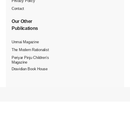
ஹாலாங்பே, ஜூலை 20-
வியட்நாமின் பிரபலமான சுற்றுலாத்
தலமான ஹா லாங் பேயில் ஜூலை 19ஆம் தேதி நடந்த படகு
விபத்தில் 34 பேர் உயிரிழந்தனர், மேலும் 8 பேர் காணாமல்
போயுள்ளனர்.
வெண்டர் சீஸ் (Wonder Seas) எனும் சுற்றுலாப் படகு, 48
பயணிகளும் 5 சிப்பந்திகளும் கொண்டதாக இருந்தது. இதில்