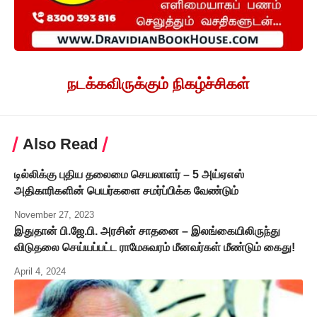
நடக்கவிருக்கும் நிகழ்ச்சிகள்
Also Read
டில்லிக்கு புதிய தலைமை செயலாளர் – 5 அய்ஏஎஸ்
அதிகாரிகளின் பெயர்களை சமர்ப்பிக்க வேண்டும்
November 27, 2023
இதுதான் பி.ஜே.பி. அரசின் சாதனை – இலங்கையிலிருந்து
விடுதலை செய்யப்பட்ட ராமேசுவரம் மீனவர்கள் மீண்டும் கைது!
April 4, 2024