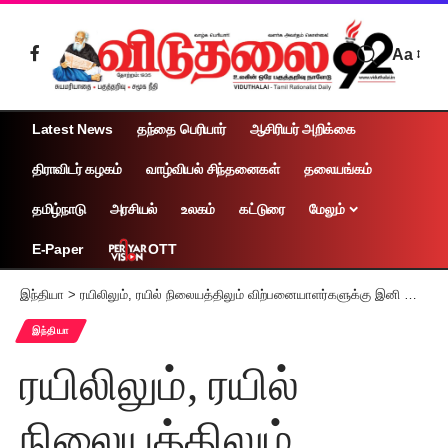
Aa
Latest News
தந்தை பெரியார்
ஆசிரியர் அறிக்கை
திராவிடர் கழகம்
வாழ்வியல் சிந்தனைகள்
தலையங்கம்
தமிழ்நாடு
அரசியல்
உலகம்
கட்டுரை
மேலும்
OTT
E-Paper
இந்தியா
>
ரயிலிலும், ரயில் நிலையத்திலும் விற்பனையாளர்களுக்கு இனி அடையாள அட்டை: ரயில்வே அமைச்சகம் உத்தரவு
இந்தியா
ரயிலிலும், ரயில்
நிலையத்திலும்