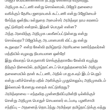
பிஜேபி பெரியண்ணனாக நடந்து கொண்டு வருகிறது.
அதிமுக கூட்டணி என்று சொல்லாமல், பிஜேபி தலைமை
வகிக்கும் தேசிய ஜனநாயகக் கூட்டணி என்று பிஜேபியைச்
சேர்ந்த ஒன்றிய உள்துறை அமைச்சர் அமித்ஷா நாம கரணம்
சூட்டுகிறார் என்றால், இதன் பொருள் என்ன?
அந்த அளவிற்கு அதிமுக பலகீனப்பட்டுள்ளது என்று
சொல்வதா? பிஜேபிக்கு அடமானமாகி விட்டது என்று
கூறுவதா? என்ற கேள்வி தமிழ்நாடு அரசியலை உணர்ந்தவர்கள்
மத்தியில் எழுவது நியாயமான ஒன்றே!
இது விவாதப் பொருளாகி செங்குத்தாகவே கேள்வி எழுந்து
நிற்கும் நிலையில், தமிழ்நாட்டைப் பொறுத்தவரையில் அதிமுக
தலைமையில் தான் கூட்டணி, அதில் பா.ஜ.க.வும் இடம் பெறும்
என்று பளிச்சென்ற பதில் அளிக்கும் முதுகெலும்பு அதிமுகவிடம்
இல்லாமல் போனது எதைக் காட்டுகிறது?
அமித்ஷாவை – எந்தவித முன்னறிவிப்புமின்றி டில்லிக்குச்
சென்று அதிமுக பொதுச் செயலாளர் எடப்பாடி பழனிசாமி
சந்திப்பு – அதனைத் தொடர்ந்து அமித்ஷா தமிழ்நாட்டுக்கு வந்து