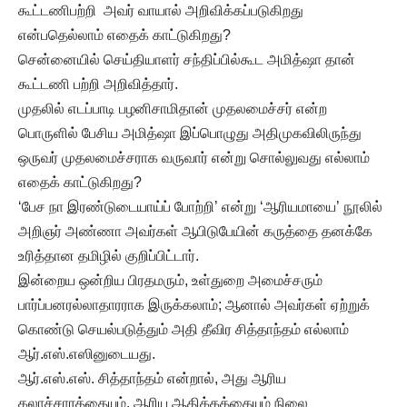
கூட்டணிபற்றி அவர் வாயால் அறிவிக்கப்படுகிறது
என்பதெல்லாம் எதைக் காட்டுகிறது?
சென்னையில் செய்தியாளர் சந்திப்பில்கூட அமித்ஷா தான்
கூட்டணி பற்றி அறிவித்தார்.
முதலில் எடப்பாடி பழனிசாமிதான் முதலமைச்சர் என்ற
பொருளில் பேசிய அமித்ஷா இப்பொழுது அதிமுகவிலிருந்து
ஒருவர் முதலமைச்சராக வருவார் என்று சொல்லுவது எல்லாம்
எதைக் காட்டுகிறது?
‘பேச நா இரண்டுடையாய்ப் போற்றி’ என்று ‘ஆரியமாயை’ நூலில்
அறிஞர் அண்ணா அவர்கள் ஆபிடுபேயின் கருத்தை தனக்கே
உரித்தான தமிழில் குறிப்பிட்டார்.
இன்றைய ஒன்றிய பிரதமரும், உள்துறை அமைச்சரும்
பார்ப்பனரல்லாதாரராக இருக்கலாம்; ஆனால் அவர்கள் ஏற்றுக்
கொண்டு செயல்படுத்தும் அதி தீவிர சித்தாந்தம் எல்லாம்
ஆர்.எஸ்.எஸினுடையது.
ஆர்.எஸ்.எஸ். சித்தாந்தம் என்றால், அது ஆரிய
கலாச்சாரத்தையும், ஆரிய ஆதிக்கத்தையும் நிலை