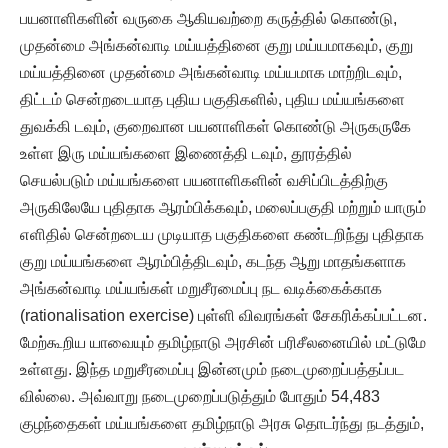
பயனாளிகளின் வருகை ஆகியவற்றை கருத்தில் கொண்டு,
முதன்மை அங்கன்வாடி மய்யத்தினை குறு மய்யமாகவும், குறு
மய்யத்தினை முதன்மை அங்கன்வாடி மய்யமாக மாற்றிடவும்,
திட்டம் சென்றடையாத புதிய பகுதிகளில், புதிய மய்யங்களை
துவக்கி டவும், குறைவான பயனாளிகள் கொண்டு அருகருகே
உள்ள இரு மய்யங்களை இணைத்தி டவும், தூரத்தில்
செயல்படும் மய்யங்களை பயனாளிகளின் வசிப்பிடத்திற்கு
அருகிலேயே புதிதாக ஆரம்பிக்கவும், மலைப்பகுதி மற்றும் யாரும்
எளிதில் சென்றடைய முடியாத பகுதிகளை கண்டறிந்து புதிதாக
குறு மய்யங்களை ஆரம்பித்திடவும், கடந்த ஆறு மாதங்களாக
அங்கன்வாடி மய்யங்கள் மறுசீரமைப்பு நட வடிக்கைக்காக
(rationalisation exercise) புள்ளி விவரங்கள் சேகரிக்கப்பட்டன.
மேற்கூறிய யாவையும் தமிழ்நாடு அரசின் பரிசீலனையில் மட்டுமே
உள்ளது. இந்த மறுசீரமைப்பு இன்னமும் நடைமுறைப்பத்தப்பட
வில்லை. அவ்வாறு நடைமுறைப்படுத்தும் போதும் 54,483
குழந்தைகள் மய்யங்களை தமிழ்நாடு அரசு தொடர்ந்து நடத்தும்,