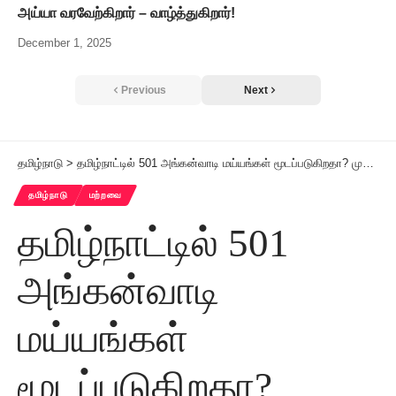
அய்யா வரவேற்கிறார் – வாழ்த்துகிறார்!
December 1, 2025
Previous
Next
தமிழ்நாடு
>
தமிழ்நாட்டில் 501 அங்கன்வாடி மய்யங்கள் மூடப்படுகிறதா? முற்றிலும் பொய்ச்செய்தி! –அமைச்சர் கீதா ஜீவன் அறிக்கை
தமிழ்நாடு
மற்றவை
தமிழ்நாட்டில் 501
அங்கன்வாடி
மய்யங்கள்
மூடப்படுகிறதா?