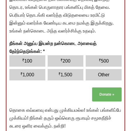
தொடர, உங்கள் பொருளாதார பங்களிப்பு மிகத் தேவை.
பெரியார் தொடங்கி வளர்த்த விடுதலையை உரமிட்டு
இன்னும் வளர்க்க வேண்டிய கடமை நமக்கு இருக்கிறது.
உங்கள் நன்கொடை அந்த வளர்ச்சிக்கு உதவும்.
நீங்கள் அனுப்ப இயன்ற நன்கொடை அளவைத்
தேர்ந்தெடுங்கள்:
*
₹
₹
₹
100
200
500
₹
₹
1,000
1,500
Other
Donate
»
தொகை எவ்வளவு என்பது முக்கியமல்ல! உங்கள் பங்களிப்பே
முக்கியம்! நீங்கள் தரும் ஒவ்வொரு ரூபாயும் சமூகநீதிச்
சுடரை ஒளிர வைக்கும். நன்றி!