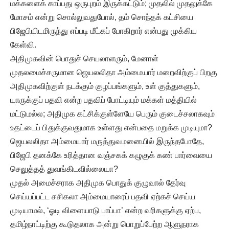
மக்களைக் காப்பது ஒருபுறம் இருக்கட்டும்; முதலில் முதலுக்கே
மோசம் என்று சொல்லுவதுபோல், தம் சொந்தக் கட்சியை
பிஜேபியிடமிருந்து எப்படி மீட்கப் போகிறார் என்பது முக்கிய
கேள்வி.
அதிமுகவின் பொதுச் செயலாளரும், மேனாள்
முதலமைச்சருமான ஜெயலலிதா அம்மையார் மறைவிற்குப் பிறகு
அதிமுகவிற்குள் நடக்கும் குழப்பங்களும், உள் குத்துகளும்,
யாருக்குப் பதவி என்ற பதவிப் போட்டியும் மக்கள் மத்தியில்
மட்டுமல்ல; அதிமுக கட்சிக்குள்ளேயே பெரும் குடைச்சலாகவும்
உதட்டைப் பிதுக்குவதுமாக உள்ளது என்பதை மறுக்க முடியுமா?
ஜெயலலிதா அம்மையார் மருத்துவமனையில் இருந்தபோதே,
பிஜேபி தனக்கே உரித்தான வஞ்சகக் கழுகுக் கண் பார்வையை
செலுத்தத் துவங்கிடவில்லையா?
முதல் அமைச்சராக அதிமுக பொதுக் குழுவால் தேர்வு
செய்யப்பட்ட சசிகலா அம்மையாரைப் பதவி ஏற்கச் செய்ய
முடியாமல், ‘ஓடி விளையாடு பாப்பா’ என்ற வரிகளுக்கு ஏற்ப,
தமிழ்நாட்டிற்கு கூடுதலாக அன்று பொறுப்பேற்ற ஆளுநராக