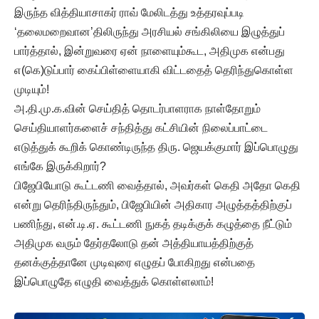
இருந்த வித்தியாசாகர் ராவ் மேலிடத்து உத்தரவுப்படி
‘தலைமறைவான’திலிருந்து அரசியல் சங்கிலியை இழுத்துப்
பார்த்தால், இன்றுவரை ஏன் நாளையும்கூட, அதிமுக என்பது
எ(கெ)டுப்பார் கைப்பிள்ளையாகி விட்டதைத் தெரிந்துகொள்ள
முடியும்!
அ.தி.மு.க.வின் செய்தித் தொடர்பாளராக நாள்தோறும்
செய்தியாளர்களைச் சந்தித்து கட்சியின் நிலைப்பாட்டை
எடுத்துக் கூறிக் கொண்டிருந்த திரு. ஜெயக்குமார் இப்பொழுது
எங்கே இருக்கிறார்?
பிஜேபியோடு கூட்டணி வைத்தால், அவர்கள் கெதி அதோ கெதி
என்று தெரிந்திருந்தும், பிஜேபியின் அதிகார அழுத்தத்திற்குப்
பணிந்து, என்.டி.ஏ. கூட்டணி நுகத் தடிக்குக் கழுத்தை நீட்டும்
அதிமுக வரும் தேர்தலோடு தன் அத்தியாயத்திற்குத்
தனக்குத்தானே முடிவுரை எழுதப் போகிறது என்பதை
இப்பொழுதே எழுதி வைத்துக் கொள்ளலாம்!