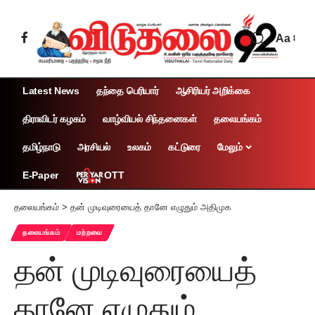
Aa
Latest News
தந்தை பெரியார்
ஆசிரியர் அறிக்கை
திராவிடர் கழகம்
வாழ்வியல் சிந்தனைகள்
தலையங்கம்
தமிழ்நாடு
அரசியல்
உலகம்
கட்டுரை
மேலும்
OTT
E-Paper
தலையங்கம்
>
தன் முடிவுரையைத் தானே எழுதும் அதிமுக
தலையங்கம்
மற்றவை
தன் முடிவுரையைத்
தானே எழுதும்