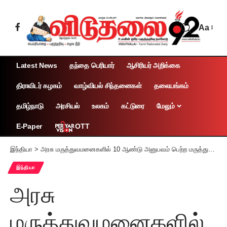
Aa
Latest News
தந்தை பெரியார்
ஆசிரியர் அறிக்கை
திராவிடர் கழகம்
வாழ்வியல் சிந்தனைகள்
தலையங்கம்
தமிழ்நாடு
அரசியல்
உலகம்
கட்டுரை
மேலும்
OTT
E-Paper
இந்தியா
>
அரசு மருத்துவமனைகளில் 10 ஆண்டு அனுபவம் பெற்ற மருத்துவர்களை இணை பேராசிரியர்களாக நியமிக்கலாம் தேசிய மருத்துவ கவுன்சில் அறிவிப்பு
இந்தியா
அரசு
மருத்துவமனைகளில்