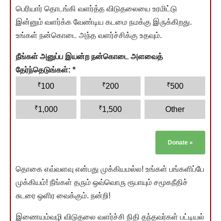
பெரியார் தொடங்கி வளர்த்த விடுதலையை உரமிட்டு
இன்னும் வளர்க்க வேண்டிய கடமை நமக்கு இருக்கிறது.
உங்கள் நன்கொடை அந்த வளர்ச்சிக்கு உதவும்.
நீங்கள் அனுப்ப இயன்ற நன்கொடை அளவைத்
தேர்ந்தெடுங்கள்:
*
₹
₹
₹
100
200
500
₹
₹
1,000
1,500
Other
Donate
»
தொகை எவ்வளவு என்பது முக்கியமல்ல! உங்கள் பங்களிப்பே
முக்கியம்! நீங்கள் தரும் ஒவ்வொரு ரூபாயும் சமூகநீதிச்
சுடரை ஒளிர வைக்கும். நன்றி!
இணையம்வழி விடுதலை வளர்ச்சி நிதி தந்தவர்கள் பட்டியல்