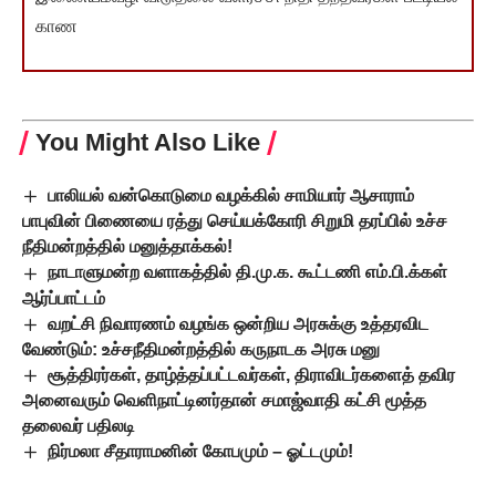
காண
You Might Also Like
பாலியல் வன்கொடுமை வழக்கில் சாமியார் ஆசாராம்
பாபுவின் பிணையை ரத்து செய்யக்கோரி சிறுமி தரப்பில் உச்ச
நீதிமன்றத்தில் மனுத்தாக்கல்!
நாடாளுமன்ற வளாகத்தில் தி.மு.க. கூட்டணி எம்.பி.க்கள்
ஆர்ப்பாட்டம்
வறட்சி நிவாரணம் வழங்க ஒன்றிய அரசுக்கு உத்தரவிட
வேண்டும்: உச்சநீதிமன்றத்தில் கருநாடக அரசு மனு
சூத்திரர்கள், தாழ்த்தப்பட்டவர்கள், திராவிடர்களைத் தவிர
அனைவரும் வெளிநாட்டினர்தான் சமாஜ்வாதி கட்சி மூத்த
தலைவர் பதிலடி
நிர்மலா சீதாராமனின் கோபமும் – ஓட்டமும்!