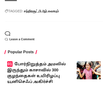
TAGGED:
சந்திரசூட்
பி.ஆர்.கவாயும்
Leave a Comment
Popular Posts
போர்நிறுத்தம் அமலில்
இருந்தும் காசாவில் 300
குழந்தைகள் உயிரிழப்பு
யூனிசெஃப் அதிர்ச்சி
அறிவிப்பு
August 8, 2026
கவனத்திற்குரிய முக்கியச் செய்திகள்
8.8.2026