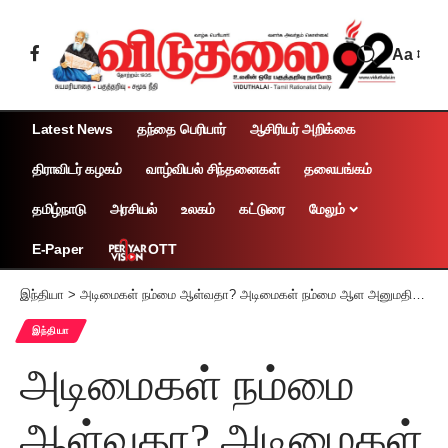
Aa
Latest News
தந்தை பெரியார்
ஆசிரியர் அறிக்கை
திராவிடர் கழகம்
வாழ்வியல் சிந்தனைகள்
தலையங்கம்
தமிழ்நாடு
அரசியல்
உலகம்
கட்டுரை
மேலும்
OTT
E-Paper
இந்தியா
>
அடிமைகள் நம்மை ஆள்வதா? அடிமைகள் நம்மை ஆள அனுமதிக்க மாட்டோம்! ராஜ் தாக்கரே – உத்தவ் தாக்கரே பிரகடனம் தமிழ்நாடு முதலமைச்சர் மு.க. ஸ்டாலின் வரவேற்பு
இந்தியா
அடிமைகள் நம்மை
ஆள்வதா? அடிமைகள்