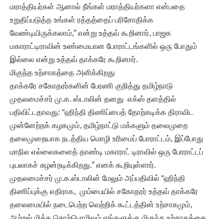
மராத்தியர்கள் ஆனால் நீங்கள் மராத்தியர்களா என்பதை
உறுதிப்படுத்த உங்கள் ரத்தத்தைப் பரிசோதிக்க
வேண்டியிருக்கலாம்,” என்று உத்தவ் கூறினார், பாஜக
மகாராட்டிராவின் உண்மையான போராட்டங்களில் ஒரு போதும்
இல்லை என்று உத்தவ் தாக்கரே கூறினார்.
மிகுந்த உற்சாகத்தை அளிக்கிறது
தாக்கரே சகோதரர்களின் பேரணி குறித்து தமிழ்நாடு
முதலமைச்சர் மு.க. ஸ்டாலின் தனது எக்ஸ் தளத்தில்
பதிவிட்டதாவது: “ஹிந்தி திணிப்பைத் தோற்கடிக்க திராவிட
முன்னேற்றக் கழகமும், தமிழ்நாட்டு மக்களும் தலைமுறை
தலைமுறையாக நடத்திய மொழி உரிமைப் போராட்டம், இப்போது
மாநில எல்லைகளைத் தாண்டி மகாராட் டிராவில் ஒரு போராட்டப்
புயலாகச் சுழன்றடிக்கிறது.” எனக் கூறியுள்ளார்.
முதலமைச்சர் மு.க.ஸ்டாலின் மேலும் அப்பதிவில் “ஹிந்தி
திணிப்புக்கு எதிராக, மும்பையில் சகோதரர் உத்தவ் தாக்கரே
தலைமையில் நடைபெற்ற வெற்றிக் கூட்டத்தின் உற்சாகமும்,
ஆற்றல் மிக்க சொற்பொழிவும் எங்களுக்கு மிகுந்த உற்சாகத்தை