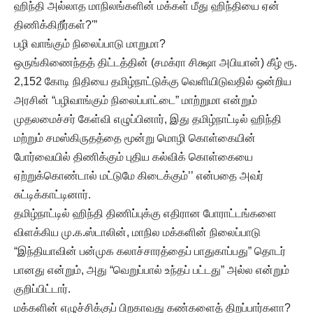
ஹிந்தி அல்லாத மாநிலங்களின் மக்கள் மீது ஹிந்தியை ஏன்
திணிக்கிறீர்கள்?'”
பழி வாங்கும் நிலைப்பாடு மாறுமா?
ஒருங்கிணைந்தத் திட்டத்தின் (சமக்ரா சிக்ஷா அபியான்) கீழ் ரூ.
2,152 கோடி நிதியை தமிழ்நாட்டுக்கு வெளியிடுவதில் ஒன்றிய
அரசின் “பழிவாங்கும் நிலைப்பாட்டை” மாற்றுமா என்றும்
முதலமைச்சர் கேள்வி எழுப்பினார், இது தமிழ்நாட்டில் ஹிந்தி
மற்றும் சமஸ்கிருதத்தை மூன்று மொழி கொள்கையின்
போர்வையில் திணிக்கும் புதிய கல்விக் கொள்கையை
ஏற்றுக்கொண்டால் மட்டுமே கிடைக்கும்’’ என்பதை அவர்
சுட்டிக்காட்டினார்.
தமிழ்நாட்டில் ஹிந்தி திணிப்புக்கு எதிரான போராட்டங்களை
விளக்கிய மு.க.ஸ்டாலின், மாநில மக்களின் நிலைப்பாடு
“இந்தியாவின் பன்முக கலாச்சாரத்தைப் பாதுகாப்பது” தொடர்
பானது என்றும், அது “வெறுப்பால் உந்தப் பட்டது” அல்ல என்றும்
குறிப்பிட்டார்.
மக்களின் எழுச்சிக்குப் பிறகாவது கண்களைத் திறப்பார்களா?