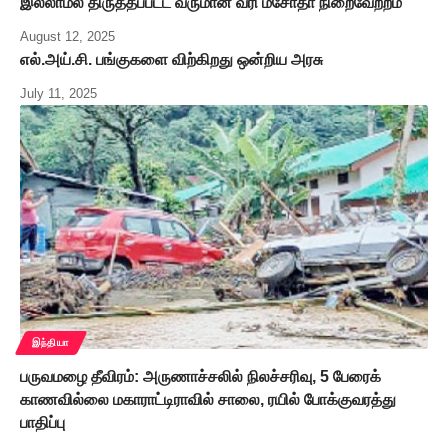
இல்லாமல் திருத்தப்பட்ட வருமான வரி மசோதா நிறைவேற்றம்
August 12, 2025
எல்.அய்.சி. பங்குகளை விற்கிறது ஒன்றிய அரசு
July 11, 2025
இந்தியா
பருவமழை தீவிரம்: அருணாச்சலில் நிலச்சரிவு, 5 பேரைக்
காணவில்லை மகாராட்டிராவில் சாலை, ரயில் போக்குவரத்து
பாதிப்பு