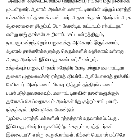
“அவர்கள் தேவையில்லாமல் (ஹிந்தியை) எங்கள் மீது திணிக்க
முயன்றனர். ஆனால் அவர்கள் மகாராட் டிராவின் மற்றும் மராத்தி
மக்களின் சக்தியைக் கண்டனர். அதனால்தான் அவர்கள் அரசு
ஆணைகளை திரும்பப் பெற வேண்டிய கட்டாயம் ஏற்பட்டது,”
என்று ராஜ் தாக்கரே கூறினார். “சட்டமன்றத்திலும்,
நாடாளுமன்றத்திலும் பாஜகவுக்கு அதிகாரம் இருக்கலாம்,
ஆனால் தாக்கரேக்களுக்கு தெருக்களில் அதிகாரம் உள்ளது,
அதை அவர்கள் இப்போது கண்டனர்.” என்றார்.
உத்தவ்வும் பாஜக, பிரதமர் நரேந்திர மோடி மற்றும் மகாராட்டிரா
துணை முதலமைச்சர் ஏக்நாத் ஷிண்டே ஆகியோரைத் தாக்கிப்
பேசினார். அவர்களைப் பிளவுபடுத்தும் தந்திரங் களைப்
பயன்படுத்துவதாகவும், மகாராட் டிராவின் நலன்களுக்குத்
துரோகம் செய்வதாகவும் அவர்கள்மீது குற்றம் சாட்டினார்.
ரத்தத்தால் பரிசோதிக்க வேண்டும்
“மும்பை மராத்தி மக்களின் ரத்தத்தால் உருவாக்கப்பட்டது.
இப்போது, சிலர் (பாஜகவில்) ‘நாங்களும் மராத்தியர்கள்
இல்லையா?’ என்று கூறுகிறார்கள். நீங்கள் பெயரால் மட்டுமே