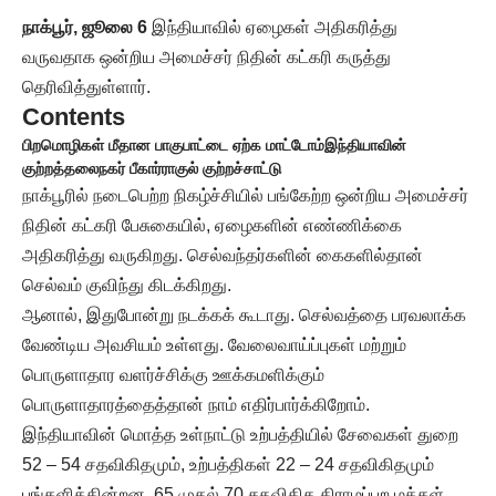
நாக்பூர், ஜூலை 6
இந்தியாவில் ஏழைகள் அதிகரித்து
வருவதாக ஒன்றிய அமைச்சர் நிதின் கட்கரி கருத்து
தெரிவித்துள்ளார்.
Contents
பிறமொழிகள் மீதான பாகுபாட்டை ஏற்க மாட்டோம்
இந்தியாவின்
குற்றத்தலைநகர் பீகார்
ராகுல் குற்றச்சாட்டு
நாக்பூரில் நடைபெற்ற நிகழ்ச்சியில் பங்கேற்ற ஒன்றிய அமைச்சர்
நிதின் கட்கரி பேசுகையில், ஏழைகளின் எண்ணிக்கை
அதிகரித்து வருகிறது. செல்வந்தர்களின் கைகளில்தான்
செல்வம் குவிந்து கிடக்கிறது.
ஆனால், இதுபோன்று நடக்கக் கூடாது. செல்வத்தை பரவலாக்க
வேண்டிய அவசியம் உள்ளது. வேலைவாய்ப்புகள் மற்றும்
பொருளாதார வளர்ச்சிக்கு ஊக்கமளிக்கும்
பொருளாதாரத்தைத்தான் நாம் எதிர்பார்க்கிறோம்.
இந்தியாவின் மொத்த உள்நாட்டு உற்பத்தியில் சேவைகள் துறை
52 – 54 சதவிகிதமும், உற்பத்திகள் 22 – 24 சதவிகிதமும்
பங்களிக்கின்றன. 65 முதல் 70 சதவிகித கிராமப்புற மக்கள்