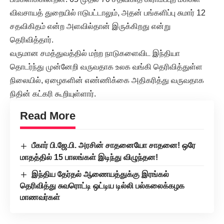
விவசாயத் துறையில் ஈடுபட்டாலும், அதன் பங்களிப்பு சுமார் 12
சதவிகிதம் என்ற அளவில்தான் இருக்கிறது என்று
தெரிவித்தார்.
வருமான சமத்துவத்தில் மற்ற நாடுகளைவிட இந்தியா
தொடர்ந்து முன்னேறி வருவதாக உலக வங்கி தெரிவித்துள்ள
நிலையில், ஏழைகளின் எண்ணிக்கை அதிகரித்து வருவதாக
நிதின் கட்கரி கூறியுள்ளார்.
Read More
பீகார் பி.ஜே.பி. அரசின் சாதனையோ சாதனை! ஒரே
மாதத்தில் 15 பாலங்கள் இடிந்து விழுந்தன!
இந்திய தேர்தல் ஆணையத்துக்கு இரங்கல்
தெரிவித்து சுவரொட்டி ஒட்டிய டில்லி பல்கலைக்கழக
மாணவர்கள்