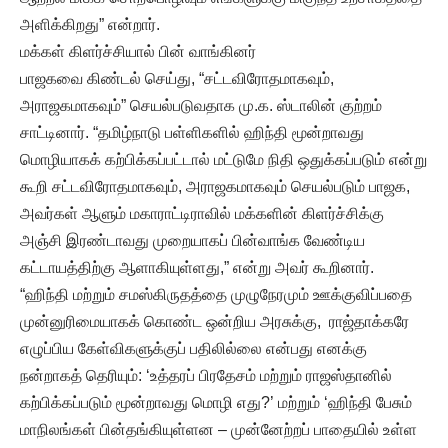
அளிக்கிறது” என்றார்.
மக்கள் கிளர்ச்சியால் பின் வாங்கினர்
பாஜகவை கிண்டல் செய்து, “சட்டவிரோதமாகவும்,
அராஜகமாகவும்” செயல்படுவதாக மு.க. ஸ்டாலின் குற்றம்
சாட்டினார். “தமிழ்நாடு பள்ளிகளில் ஹிந்தி மூன்றாவது
மொழியாகக் கற்பிக்கப்பட்டால் மட்டுமே நிதி ஒதுக்கப்படும் என்று
கூறி சட்டவிரோதமாகவும், அராஜகமாகவும் செயல்படும் பாஜக,
அவர்கள் ஆளும் மகாராட்டிராவில் மக்களின் கிளர்ச்சிக்கு
அஞ்சி இரண்டாவது முறையாகப் பின்வாங்க வேண்டிய
கட்டாயத்திற்கு ஆளாகியுள்ளது,” என்று அவர் கூறினார்.
“ஹிந்தி மற்றும் சமஸ்கிருதத்தை முழுநேரமும் ஊக்குவிப்பதை
முன்னுரிமையாகக் கொண்ட ஒன்றிய அரசுக்கு, ராஜ்தாக்கரே
எழுப்பிய கேள்விகளுக்குப் பதிலில்லை என்பது எனக்கு
நன்றாகத் தெரியும்: ‘உத்தரப் பிரதேசம் மற்றும் ராஜஸ்தானில்
கற்பிக்கப்படும் மூன்றாவது மொழி எது?’ மற்றும் ‘ஹிந்தி பேசும்
மாநிலங்கள் பின்தங்கியுள்ளன – முன்னேற்றப் பாதையில் உள்ள