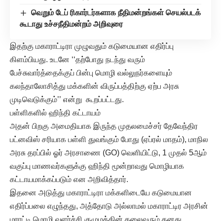
வெறும் டேப் ரிகார்டர்களாக நீதிமன்றங்கள் செயல்படக்
கூடாது உச்சநீதிமன்றம் அறிவுரை
இதற்கு மகாராட்டிரா முழுவதும் கடுமையான எதிர்ப்பு
கிளம்பியது. உடனே ‘‘தற்போது நடந்து வரும்
பேச்சுவார்த்தைக்குப் பின்பு மொழி வல்லுநர்களையும்
கலந்தாலோசித்து மக்களின் விருப்பத்திற்கு ஏற்ப அரசு
முடிவெடுக்கும்’’ என்று கூறப்பட்டது.
பள்ளிகளில் ஹிந்தி கட்டாயம்
அதன் பிறகு அமைதியாக இருந்த முதலமைச்சர் தேவேந்திர
பட்னவிஸ் சரியாக பள்ளி துவங்கும் போது (ஏப்ரல் மாதம்), மாநில
அரசு தரப்பில் ஓர் அரசாணை (GO) வெளியிட்டு, 1 முதல் 5ஆம்
வகுப்பு மாணவர்களுக்கு ஹிந்தி மூன்றாவது மொழியாக
கட்டாயமாக்கப்படும் என அறிவித்தார்.
இதனை அடுத்து மகாராட்டிரா மக்களிடையே கடுமையான
எதிர்ப்பலை எழுந்தது, அத்தோடு அல்லாமல் மகாராட்டிர அரசின்
மராட்டி மொழி வளர்ச்சி குழுமத்தின் தலைவரும் தனது