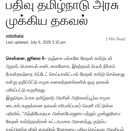
பதிவு தமிழ்நாடு அரசு
முக்கிய தகவல்
viduthalai
1 Min Read
Last updated: July 6, 2025 3:15 pm
சென்னை, ஜூலை 6
– தஞ்சை மக்களே ரேஷன் கார்டுடன்
ஆதார், மொபைல் எண், கைரேகை, இறந்தவர் பெயர் நீக்கம்
போன்றவற்றை அப்டேட் செய்யாவிட்டால் ரேஷன் கார்டு செல்லாது
என்று குறிப்பிட்டு சமூக வலைத்தளங்களில் ஒரு தகவல்
பகிரப்பட்டு வருகிறது.
இதுதொடர்பாக தமிழ்நாடு அரசின் அதிகாரப்பூர்வ சமூக
ஊடகங் களுக்கான தகவல் சரிபார்ப்பகம் வெளி யிட்டுள்ள
பதிவில், “அந்தியோதயா அன்னயோஜனா மற்றும் முன்னுரிமை
ரேஷன் கார்டுதாரர்கள் கட்டாயமாக அனைத்து குடும்ப
உறுப்பினர்க ளின் கைவிரல் ரேகையை பதிவு செய்வது அவசியம்