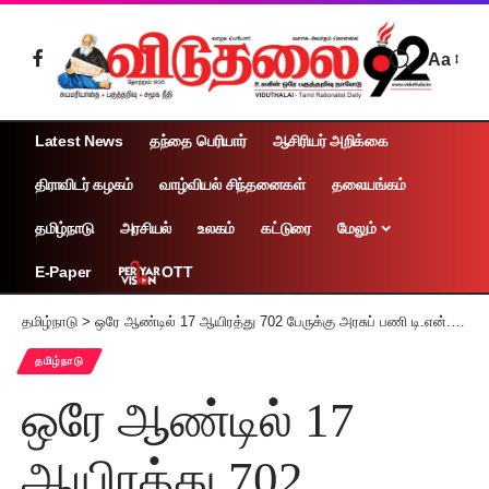
Aa
Latest News
தந்தை பெரியார்
ஆசிரியர் அறிக்கை
திராவிடர் கழகம்
வாழ்வியல் சிந்தனைகள்
தலையங்கம்
தமிழ்நாடு
அரசியல்
உலகம்
கட்டுரை
மேலும்
OTT
E-Paper
தமிழ்நாடு
>
ஒரே ஆண்டில் 17 ஆயிரத்து 702 பேருக்கு அரசுப் பணி டி.என்.பி.எஸ்.சி. தகவல்
தமிழ்நாடு
ஒரே ஆண்டில் 17
ஆயிரத்து 702