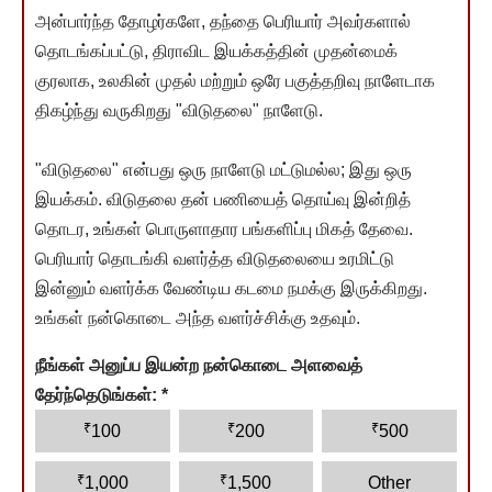
அன்பார்ந்த தோழர்களே, தந்தை பெரியார் அவர்களால்
தொடங்கப்பட்டு, திராவிட இயக்கத்தின் முதன்மைக்
குரலாக, உலகின் முதல் மற்றும் ஒரே பகுத்தறிவு நாளேடாக
திகழ்ந்து வருகிறது "விடுதலை" நாளேடு.
"விடுதலை" என்பது ஒரு நாளேடு மட்டுமல்ல; இது ஒரு
இயக்கம். விடுதலை தன் பணியைத் தொய்வு இன்றித்
தொடர, உங்கள் பொருளாதார பங்களிப்பு மிகத் தேவை.
பெரியார் தொடங்கி வளர்த்த விடுதலையை உரமிட்டு
இன்னும் வளர்க்க வேண்டிய கடமை நமக்கு இருக்கிறது.
உங்கள் நன்கொடை அந்த வளர்ச்சிக்கு உதவும்.
நீங்கள் அனுப்ப இயன்ற நன்கொடை அளவைத்
தேர்ந்தெடுங்கள்:
*
₹
₹
₹
100
200
500
₹
₹
1,000
1,500
Other