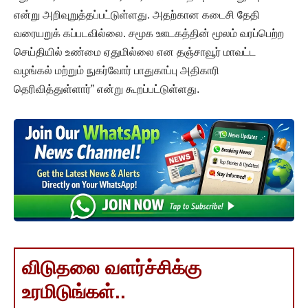
என்று அறிவுறுத்தப்பட்டுள்ளது. அதற்கான கடைசி தேதி
வரையறுக் கப்படவில்லை. சமூக ஊடகத்தின் மூலம் வரப்பெற்ற
செய்தியில் உண்மை ஏதுமில்லை என தஞ்சாவூர் மாவட்ட
வழங்கல் மற்றும் நுகர்வோர் பாதுகாப்பு அதிகாரி
தெரிவித்துள்ளார்” என்று கூறப்பட்டுள்ளது.
விடுதலை வளர்ச்சிக்கு
உரமிடுங்கள்..