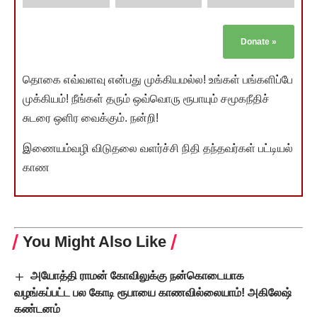
Donate
»
தொகை எவ்வளவு என்பது முக்கியமல்ல! உங்கள் பங்களிப்பே
முக்கியம்! நீங்கள் தரும் ஒவ்வொரு ரூபாயும் சமூகநீதிச்
சுடரை ஒளிர வைக்கும். நன்றி!
இணையம்வழி விடுதலை வளர்ச்சி நிதி தந்தவர்கள் பட்டியல்
காண
You Might Also Like
அயோத்தி ராமன் கோவிலுக்கு நன்கொடையாக
வழங்கப்பட்ட பல கோடி ரூபாயை காணவில்லையாம்! அகிலேஷ்
கண்டனம்