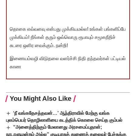
தொகை எவ்வளவு என்பது முக்கியமல்ல! உங்கள் பங்களிப்பே
முக்கியம்! நீங்கள் தரும் ஒவ்வொரு ரூபாயும் சமூகநீதிச்
சுடரை ஒளிர வைக்கும். நன்றி!
இணையம்வழி விடுதலை வளர்ச்சி நிதி தந்தவர்கள் பட்டியல்
காண
You Might Also Like
‘நீ வங்கதேசத்தவன்…’ ஆந்திராவில் மேற்கு வங்க
புலம்பெயர் தொழிலாளியை கடத்திக் கொலை செய்த கும்பல்
“அனைத்திற்கும் மேலானது அரசமைப்புதான்;
நாடாளுமன்றம் அல்ல” குடியரசுத் துணைத் தலைவர் பேச்சுக்கு