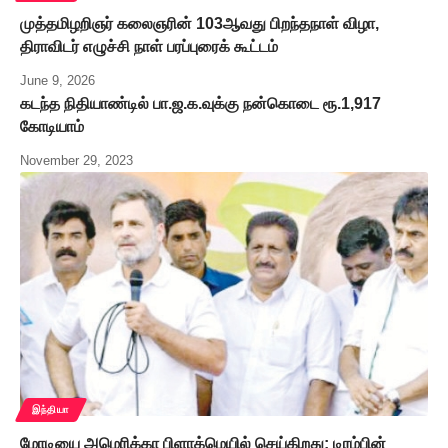
முத்தமிழறிஞர் கலைஞரின் 103ஆவது பிறந்தநாள் விழா,
திராவிடர் எழுச்சி நாள் பரப்புரைக் கூட்டம்
June 9, 2026
கடந்த நிதியாண்டில் பா.ஜ.க.வுக்கு நன்கொடை ரூ.1,917
கோடியாம்
November 29, 2023
இந்தியா
மோடியை அமெரிக்கா பிளாக்மெயில் செய்கிறது; டிரம்பின்