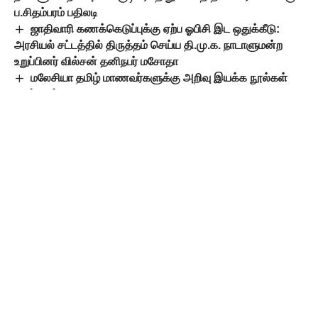
ப.சிதம்பரம் பதிலடி
ஜாதிவாரி கணக்கெடுப்புக்கு ஏற்ப ஓபிசி இட ஒதுக்கீடு:
அரசியல் சட்டத்தில் திருத்தம் செய்ய தி.மு.க. நாடாளுமன்ற
உறுப்பினர் வில்சன் தனிநபர் மசோதா
மலேசியா தமிழ் மாணவர்களுக்கு அறிவு இயக்க நூல்கள்
அன்பளிப்பு
குழப்பத்தில் ஆந்திர பா.ஜ.க. கூட்டணி மோடியின்
படத்தையும் பெயரையும் தவிர்க்கும் சந்திரபாபு நாயுடு
TAGGED:
ஜெய்ராம்ரமேஷ்
பாகிஸ்தான்
பிரதமர் மோடி
Leave a Comment
Popular Posts