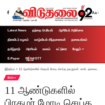
Aa
Latest News
தந்தை பெரியார்
ஆசிரியர் அறிக்கை
திராவிடர் கழகம்
வாழ்வியல் சிந்தனைகள்
தலையங்கம்
தமிழ்நாடு
அரசியல்
உலகம்
கட்டுரை
மேலும்
OTT
E-Paper
இந்தியா
>
11 ஆண்டுகளில் பிரதமர் மோடி செய்த தவறுகள்: காங். தலைவர் கார்கே கடும் தாக்கு!
இந்தியா
11 ஆண்டுகளில்
பிரதமர் மோடி செய்த