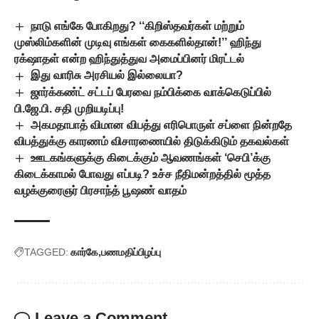
நாடு எங்கே போகிறது? ‘‘கிறிஸ்தவர்கள் மற்றும்
முஸ்லிம்களின் முடிவு எங்கள் கைகளில்தான்!’’ ஹிந்து
ரக்‌ஷாதள் என்ற ஹிந்துத்துவ அமைப்பினர் மிரட்டல்
இது வாரிசு அரசியல் இல்லையா?
ஜார்க்கண்ட் சட்டப் பேரவை நம்பிக்கை வாக்கெடுப்பில்
பி.ஜே.பி. சதி முறியடிப்பு!
அகமதாபாத் விமான விபத்து எரிபொருள் சப்ளை நின்றதே
விபத்துக்கு காரணம் விசாரணையில் திடுக்கிடும் தகவல்கள்
ஊடகங்களுக்கு கிடைக்கும் ஆவணங்கள் ‘செபி’க்கு
கிடைக்காமல் போவது எப்படி? உச்ச நீதிமன்றத்தில் மூத்த
வழக்குரைஞர் பிரசாந்த் பூஷண் வாதம்
TAGGED:
கார்கே
பணமதிப்பிழப்பு
Leave a Comment