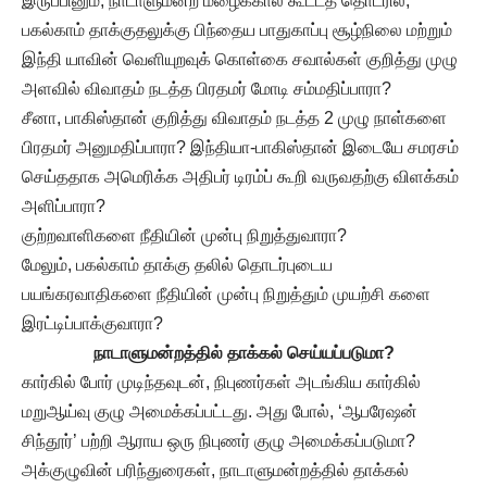
இருப்பினும், நாடாளுமன்ற மழைக்கால கூட்டத் தொடரில்,
பகல்காம் தாக்குதலுக்கு பிந்தைய பாதுகாப்பு சூழ்நிலை மற்றும்
இந்தி யாவின் வெளியுறவுக் கொள்கை சவால்கள் குறித்து முழு
அளவில் விவாதம் நடத்த பிரதமர் மோடி சம்மதிப்பாரா?
சீனா, பாகிஸ்தான் குறித்து விவாதம் நடத்த 2 முழு நாள்களை
பிரதமர் அனுமதிப்பாரா? இந்தியா-பாகிஸ்தான் இடையே சமரசம்
செய்ததாக அமெரிக்க அதிபர் டிரம்ப் கூறி வருவதற்கு விளக்கம்
அளிப்பாரா?
குற்றவாளிகளை நீதியின் முன்பு நிறுத்துவாரா?
மேலும், பகல்காம் தாக்கு தலில் தொடர்புடைய
பயங்கரவாதிகளை நீதியின் முன்பு நிறுத்தும் முயற்சி களை
இரட்டிப்பாக்குவாரா?
நாடாளுமன்றத்தில் தாக்கல் செய்யப்படுமா?
கார்கில் போர் முடிந்தவுடன், நிபுணர்கள் அடங்கிய கார்கில்
மறுஆய்வு குழு அமைக்கப்பட்டது. அது போல், ‘ஆபரேஷன்
சிந்தூர்’ பற்றி ஆராய ஒரு நிபுணர் குழு அமைக்கப்படுமா?
அக்குழுவின் பரிந்துரைகள், நாடாளுமன்றத்தில் தாக்கல்