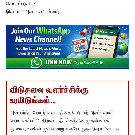
செய்யப்படுமா?
இவ்வாறு அவர் கூறியுள்ளார்.
விடுதலை வளர்ச்சிக்கு
உரமிடுங்கள்..
அன்பார்ந்த தோழர்களே, தந்தை பெரியார் அவர்களால்
தொடங்கப்பட்டு, திராவிட இயக்கத்தின் முதன்மைக்
குரலாக, உலகின் முதல் மற்றும் ஒரே பகுத்தறிவு நாளேடாக