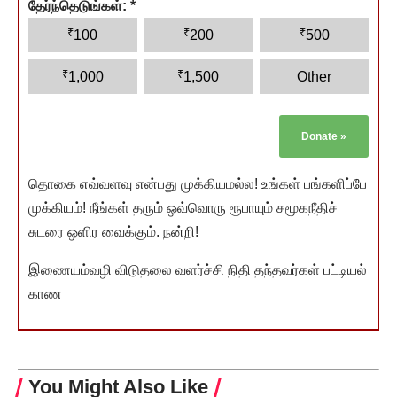
தேர்ந்தெடுங்கள்:
*
₹
₹
₹
100
200
500
₹
₹
1,000
1,500
Other
Donate
»
தொகை எவ்வளவு என்பது முக்கியமல்ல! உங்கள் பங்களிப்பே
முக்கியம்! நீங்கள் தரும் ஒவ்வொரு ரூபாயும் சமூகநீதிச்
சுடரை ஒளிர வைக்கும். நன்றி!
இணையம்வழி விடுதலை வளர்ச்சி நிதி தந்தவர்கள் பட்டியல்
காண
You Might Also Like