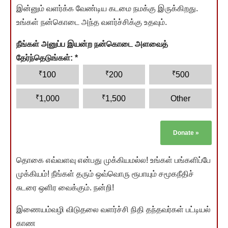
இன்னும் வளர்க்க வேண்டிய கடமை நமக்கு இருக்கிறது.
உங்கள் நன்கொடை அந்த வளர்ச்சிக்கு உதவும்.
நீங்கள் அனுப்ப இயன்ற நன்கொடை அளவைத்
தேர்ந்தெடுங்கள்:
*
₹
₹
₹
100
200
500
₹
₹
1,000
1,500
Other
Donate
»
தொகை எவ்வளவு என்பது முக்கியமல்ல! உங்கள் பங்களிப்பே
முக்கியம்! நீங்கள் தரும் ஒவ்வொரு ரூபாயும் சமூகநீதிச்
சுடரை ஒளிர வைக்கும். நன்றி!
இணையம்வழி விடுதலை வளர்ச்சி நிதி தந்தவர்கள் பட்டியல்
காண