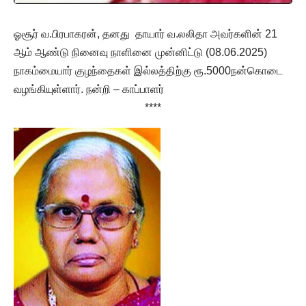
ஓசூர் வ.பிரபாகரன், தனது தாயார் வ.லலிதா அவர்களின் 21
ஆம் ஆண்டு நினைவு நாளினை முன்னிட்டு (08.06.2025)
நாகம்மையார் குழந்தைகள் இல்லத்திற்கு ரூ.5000நன்கொடை
வழங்கியுள்ளார். நன்றி – காப்பாளர்
****