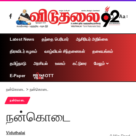
Aa
Latest News
தந்தை பெரியார்
ஆசிரியர் அறிக்கை
திராவிடர் கழகம்
வாழ்வியல் சிந்தனைகள்
தலையங்கம்
தமிழ்நாடு
அரசியல்
உலகம்
கட்டுரை
மேலும்
OTT
E-Paper
நன்கொடை
>
நன்கொடை
நன்கொடை
நன்கொடை
Viduthalai