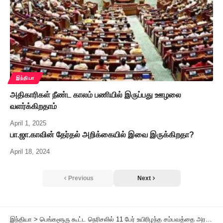
இந்தியா
அதிகாரிகள் நீண்ட காலம் பணியில் இருப்பது ஊழலை
வளர்க்கிறதாம்
April 1, 2025
பா.ஜா.காவின் தேர்தல் அறிக்கையில் இவை இருக்கிறதா?
April 18, 2024
Previous
Next
இந்தியா
>
பெங்களூரு கூட்ட நெரிசலில் 11 பேர் உயிரிழந்த சம்பவத்தை அரசியல் ஆக்குவதா? பா.ஜ.க.வுக்கு முதலமைச்சர் சித்தராமையா கண்டனம்