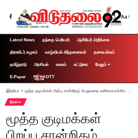
Aa
Latest News
தந்தை பெரியார்
ஆசிரியர் அறிக்கை
திராவிடர் கழகம்
வாழ்வியல் சிந்தனைகள்
தலையங்கம்
தமிழ்நாடு
அரசியல்
உலகம்
கட்டுரை
மேலும்
OTT
E-Paper
இந்தியா
>
மூத்த குடிமக்கள் பிறப்பு சான்றிதழ் பெறுவதை எளிமையாக்கிய புதிய திட்டம் அறிமுகம்
இந்தியா
மூத்த குடிமக்கள்
பிறப்பு சான்றிதழ்