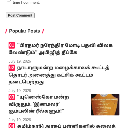
time I comment.
Popular Posts
‘‘பிரதமர் நரேந்திர மோடி பதவி விலக
வேண்டும்” அபிஜித் தீப்கே
July 19, 2026
நாடாளுமன்ற மழைக்காலக் கூட்டத்
தொடர் அனைத்து கட்சிக் கூட்டம்
நடைபெற்றது
July 19, 2026
“யுனெஸ்கோ மன்ற
விருதும், ‘இனமலர்’
கும்பலின் ரீல்களும்!”
July 19, 2026
தமிழ்நாடு அரசுப் பள்ளிகளில் கலைத்