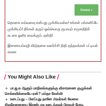
Donate
»
தொகை எவ்வளவு என்பது முக்கியமல்ல! உங்கள் பங்களிப்பே
முக்கியம்! நீங்கள் தரும் ஒவ்வொரு ரூபாயும் சமூகநீதிச்
சுடரை ஒளிர வைக்கும். நன்றி!
இணையம்வழி விடுதலை வளர்ச்சி நிதி தந்தவர்கள் பட்டியல்
காண
You Might Also Like
பா.ஜ.க ஆளும் மாநிலங்களுக்கு விசாரணை குழுக்கள்
செல்லவில்லையே ஏன்? மம்தா கேள்வி
உடைப்பது – பிளப்பது தானே அவர்கள் வேலை
சிவசேனையை இரண்டாக உடைத்தவர் பிரதமர் மோடி