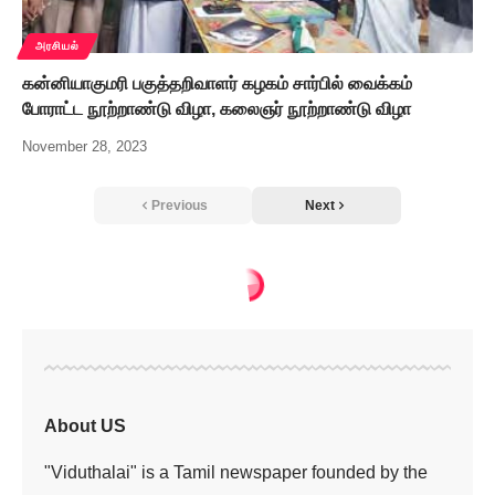
அரசியல்
கன்னியாகுமரி பகுத்தறிவாளர் கழகம் சார்பில் வைக்கம்
போராட்ட நூற்றாண்டு விழா, கலைஞர் நூற்றாண்டு விழா
November 28, 2023
Previous
Next
அரசியல்
>
மணிப்பூரில் அமைச்சரின் வீடு, பாஜக அலுவலகத்துக்கு தீ
அரசியல்
மணிப்பூரில்
அமைச்சரின் வீடு,