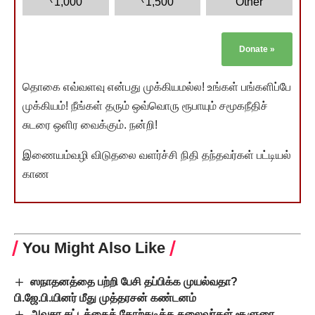
1,000
1,500
Other
Donate
»
தொகை எவ்வளவு என்பது முக்கியமல்ல! உங்கள் பங்களிப்பே
முக்கியம்! நீங்கள் தரும் ஒவ்வொரு ரூபாயும் சமூகநீதிச்
சுடரை ஒளிர வைக்கும். நன்றி!
இணையம்வழி விடுதலை வளர்ச்சி நிதி தந்தவர்கள் பட்டியல்
காண
You Might Also Like
ஸநாதனத்தை பற்றி பேசி தப்பிக்க முயல்வதா?
பி.ஜே.பி.யினர் மீது முத்தரசன் கண்டனம்
அவசர சட்டத்தைத் தோற்கடிக்க தலைவர்கள் சூளுரை