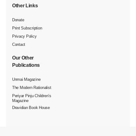
விடுதலை வளர்ச்சிக்கு
உரமிடுங்கள்..
அன்பார்ந்த தோழர்களே, தந்தை பெரியார் அவர்களால்
தொடங்கப்பட்டு, திராவிட இயக்கத்தின் முதன்மைக்
குரலாக, உலகின் முதல் மற்றும் ஒரே பகுத்தறிவு நாளேடாக
திகழ்ந்து வருகிறது "விடுதலை" நாளேடு.