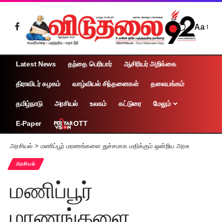
Aa
Latest News
தந்தை பெரியார்
ஆசிரியர் அறிக்கை
திராவிடர் கழகம்
வாழ்வியல் சிந்தனைகள்
தலையங்கம்
தமிழ்நாடு
அரசியல்
உலகம்
கட்டுரை
மேலும்
OTT
E-Paper
அரசியல்
>
மணிப்பூர் மரணங்களை துச்சமாக மதிக்கும் ஒன்றிய அரசு
அரசியல்
மணிப்பூர்
மரணங்களை