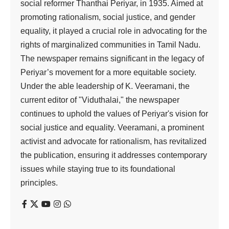
பாஜக
அலுவலகத்துக்கு தீ
Viduthalai
0 Min Read
Last updated: November 28, 2023 4:09 am
இம்பால், ஜூன் 26
மணிப்பூரில் நடைபெறும் வன் முறைகளுக்கு
பாஜக – வின் தூண்டுதலே காரணம் என்பதால், குக்கி –
மெய்டெய் ஆகிய இரண்டு பிரிவினருமே அக்கட்சியின்
அமைச்சர்கள், சட்டமன்ற உறுப் பினர்களின் வீடுகள், பாஜக
அலுவலகங்களுக்கு தீயிட்டு வருகின்றனர். அந்த வரிசையில்,
பொது சுகாதார பொறியியல் துறை, நுகர் வோர் மற்றும் உணவு
விவ காரத் துறை அமைச்சராக இருக்கும் சுசிந்த் ரோவின்
(மெய்டெய் சமூகத்தை சேர்ந்தவர்) கிழக்கு இம்பால் வீட்டை ஒரு
கும்பல் தீயிட்டு கொளுத்தியுள்ளது. இதே போல அங்குள்ள
பாஜக அலுவலகத்துக்கும் தீ வைத் துள்ளனர்.