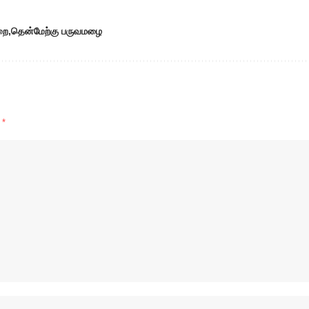
றை
தென்மேற்கு பருவமழை
d
*