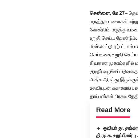
சென்னை, மே 27
– தென
மருத்துவமனைகள் மற்று
வேண்டும். மருத்துவமன
உறுதி செய்ய வேண்டும்.
மின்வெட்டு ஏற்பட்டால
செய்வதை உறுதி செய்ய 
நிவாரண முகாம்களில் மர
குடிநீர் வழங்கப்படுவதை
அதிக ஆபத்து இருக்கும்
உதவியுடன் சுகாதாரப் 
தாய்மார்கள் பிரசவ தே
Read More
ஓவியர் து. தங்க
தி.மு.க. உறுப்பினர் 