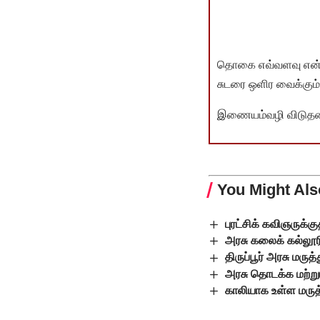
தொகை எவ்வளவு என்பது 
சுடரை ஒளிர வைக்கும்.
இணையம்வழி விடுதலை 
You Might Als
புரட்சிக் கவிஞருக்க
அரசு கலைக் கல்லூர
திருப்பூர் அரசு மர
அரசு தொடக்க மற்றும
காலியாக உள்ள மருத