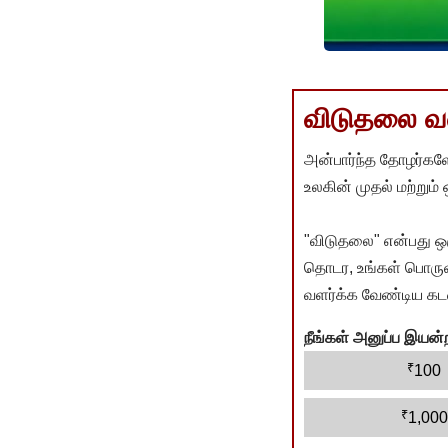
விடுதலை வளர
அன்பார்ந்த தோழர்களே
உலகின் முதல் மற்றும்
"விடுதலை" என்பது ஒ
தொடர, உங்கள் பொருளா
வளர்க்க வேண்டிய கடம
நீங்கள் அனுப்ப இய
₹
100
₹
1,000