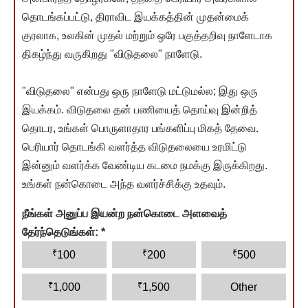
தொடங்கப்பட்டு, திராவிட இயக்கத்தின் முதன்மைக்
குரலாக, உலகின் முதல் மற்றும் ஒரே பகுத்தறிவு நாளேடாக
திகழ்ந்து வருகிறது "விடுதலை" நாளேடு.
"விடுதலை" என்பது ஒரு நாளேடு மட்டுமல்ல; இது ஒரு
இயக்கம். விடுதலை தன் பணியைத் தொய்வு இன்றித்
தொடர, உங்கள் பொருளாதார பங்களிப்பு மிகத் தேவை.
பெரியார் தொடங்கி வளர்த்த விடுதலையை உரமிட்டு
இன்னும் வளர்க்க வேண்டிய கடமை நமக்கு இருக்கிறது.
உங்கள் நன்கொடை அந்த வளர்ச்சிக்கு உதவும்.
நீங்கள் அனுப்ப இயன்ற நன்கொடை அளவைத்
தேர்ந்தெடுங்கள்:
*
₹
₹
₹
100
200
500
₹
₹
1,000
1,500
Other