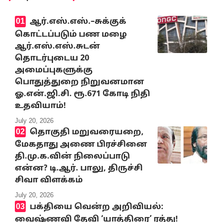
ஆர்.எஸ்.எஸ்.–சுக்குக்
கொட்டப்படும் பண மழை
ஆர்.எஸ்.எஸ்.சுடன்
தொடர்புடைய 20
அமைப்புகளுக்கு
பொதுத்துறை நிறுவனமான
ஓ.என்.ஜி.சி. ரூ.671 கோடி நிதி
உதவியாம்!
July 20, 2026
தொகுதி மறுவரையறை,
மேகதாது அணை பிரச்சினை
தி.மு.க.வின் நிலைப்பாடு
என்ன? டி.ஆர். பாலு, திருச்சி
சிவா விளக்கம்
July 20, 2026
பக்தியை வென்ற அறிவியல்:
வைஷ்ணவி தேவி ‘யாத்திரை’ ரத்து!