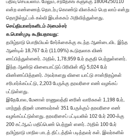
பதிவு செய்யலாம். மேலும், சந்தேகங் களுக்கு 18004250110
என்ற எண்ணைத் தொடர்பு கொண்டு விளக்கம் பெற லாம் என்று
தொழில்நுட்பக் கல்வி இயக்ககம் அறிவித்துள்ளது.
செய்தியாளர்களிடம் அமைச்சர்
க.பொன்முடி கூறியதாவது:
தமிழ்நாடு பொறியியல் சேர்க்கைக்கு கடந்த ஆண்டைவிட இந்த
ஆண்டில் 18,767 பேர் (11.09%) கூடுதலாக விண்
ணப்பித்துள்ளனர். அதில், 1,78,959 பேர் தகுதி பெற்றுள்ளனர்.
இந்த ஆண்டு விளையாட்டுப் பிரிவின் கீழ் 5,024 பேர்
விண்ணப்பித்தனர். அவர்களது விளை யாட்டு சான்றிதழ்கள்
சரிபார்க்கப்பட்டு, 2,203 பேருக்கு தரவரிசை எண் வழங்கப்
பட்டுள்ளது.
இதேபோல, மேனாள் ராணுவத்தி னரின் வாரிசுகள் 1,198 பேர்,
மாற்றுத் திறன் மாணவர்கள் 351 பேருக்கும் தரவரிசை எண்
வழங்கப்பட்டுள்ளது. தரவரிசைப் பட்டியலில் 102 பேர் 200-க்கு
200 கட்ஆஃப் மதிப்பெண் பெற்றுள் ளனர். அதில் 100 பேர்
தமிழ்நாடு மாநில பாடத் திட்டத்தில் படித்தவர் கள். இவர்களில்