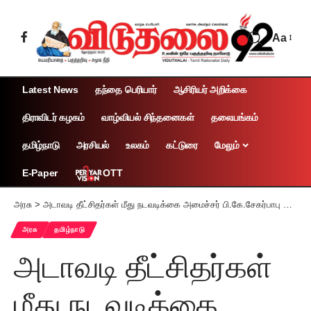
Aa
Latest News
தந்தை பெரியார்
ஆசிரியர் அறிக்கை
திராவிடர் கழகம்
வாழ்வியல் சிந்தனைகள்
தலையங்கம்
தமிழ்நாடு
அரசியல்
உலகம்
கட்டுரை
மேலும்
OTT
E-Paper
அரசு
>
அடாவடி தீட்சிதர்கள் மீது நடவடிக்கை அமைச்சர் பி.கே.சேகர்பாபு தகவல்
அரசு
தமிழ்நாடு
அடாவடி தீட்சிதர்கள்
மீது நடவடிக்கை