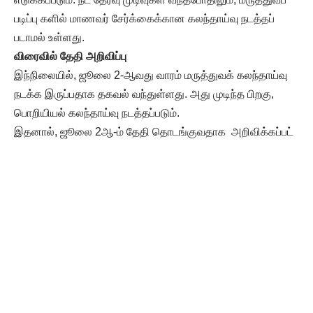
படிப்பு களில் மாணவர் சேர்க்கைக்கான கலந்தாய்வு நடத்தப்
படாமல் உள்ளது.
விரைவில் தேதி அறிவிப்பு
இந்நிலையில், ஜூலை 2-ஆவது வாரம் மருத்துவக் கலந்தாய்வு
நடக்க இருப்பதாக தகவல் வந்துள்ளது. அது முடிந்த பிறகு,
பொறியியல் கலந்தாய்வு நடத்தப்படும்.
இதனால், ஜூலை 2ஆ-ம் தேதி தொடங்குவதாக அறிவிக்கப்பட்
டிருந்த பொறியியல் கலந்தாய்வு சற்று தாமதம் ஆகலாம்.
மருத்துவக் கலந் தாய்வைப் பொறுத்து, பொறியியல் கலந்தாய்வு
தேதி விரைவில் அறிவிக்கப் படும்.
இவ்வாறு அவர் கூறினார். உயர் கல்வித் துறை செயலர்
கார்த்திகேயன், தமிழ்நாடு பொறியியல் மாணவர் சேர்க்கை
செயலாளர் புருஷோத்தமன் உள்ளிட்ட அதிகாரிகள் உடன்
இருந்தனர்.