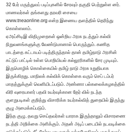
32 பேர் மருத்துவப் படிப்புகளில் சேரவும் தகுதி பெற்றுள்ள னர்.
மாணவர்கள் தங்களது தரவரி சையை
www.tneaonline.org என்ற இணைய தளத்தில் தெரிந்து
கொள்ளலாம்.
ஏஅய்சிடிஇ விதிமுறைகள் ஒன்றிய அரசு நடத்தும் கல்வி
நிறுவனங்களுக்கு வேண்டுமானால் பொருந்தும். கணித
பாடத்தை கட்டாயம் படித்திருந்தால் தான் தமிழ்நாடு அரசின்
கட்டுப் பாட்டில் உள்ள பொறியியல் கல்லூரிகளில் சேர முடியும்.
இருமொழிக் கொள்கையில் தமிழ் நாடு அரசு உறுதியாக
இருக்கிறது. மாநிலக் கல்விக் கொள்கை வரும் செப் டம்பர்
மாதத்துக்குள் வெளியிடப்படும். அண்ணா பல்கலைக்கழகத்தில்
விரி வுரையாளர் பதவி உயர்வுக்கான தேர் வில் நடந்த
குளறுபடிகள் குறித்து விசாரிக்க உயர்கல்வித் துறையில் இருந்து
குழு அமைக்கப்படும்.
இந்த குழு, தவறு செய்தவர்கள் யாராக இருந்தாலும் விசாரணை
நடத்தி அறிக்கை அளிக்கும். அதன் அடிப் படையில் நடவடிக்கை
எடுக்கப்படும். நீட் தேர்வு முடிவுகள் வந்தபோதிலும், மருத்துவப்