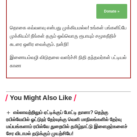
Donate
»
தொகை எவ்வளவு என்பது முக்கியமல்ல! உங்கள் பங்களிப்பே
முக்கியம்! நீங்கள் தரும் ஒவ்வொரு ரூபாயும் சமூகநீதிச்
சுடரை ஒளிர வைக்கும். நன்றி!
இணையம்வழி விடுதலை வளர்ச்சி நிதி தந்தவர்கள் பட்டியல்
காண
You Might Also Like
எல்லாவற்றிலும் ஏட்டிக்குப் போட்டி தானா? தெற்கு
ரயில்வேயில் ஓட்டுநர் தேர்வுக்கு வெளி மாநிலங்களில் தேர்வு
மய்யங்களாம் ரயில்வே துறையில் தமிழ்நாட்டு இளைஞர்களைச்
சேர விடாமல் தடுக்கும் முயற்சியே!