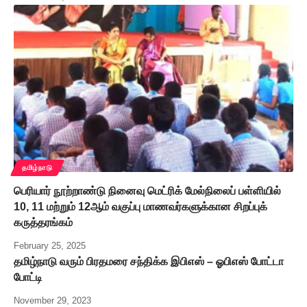
தமிழ்நாடு
பெரியார் நூற்றாண்டு நினைவு மெட்ரிக் மேல்நிலைப் பள்ளியில்
10, 11 மற்றும் 12ஆம் வகுப்பு மாணவர்களுக்கான சிறப்புக்
கருத்தரங்கம்
February 25, 2025
தமிழ்நாடு வரும் பிரதமரை சந்திக்க இபிஎஸ் – ஓபிஎஸ் போட்டா
போட்டி
November 29, 2023