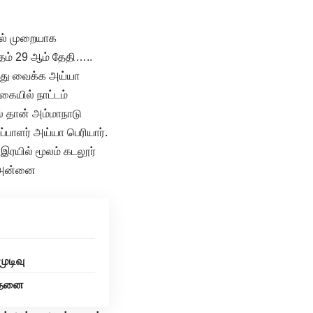
தல் முறையாக
தம் 29 ஆம் தேதி…..
றந்து வைக்க அய்யா
ையில் நாட்டம்
் தான் அம்மாநாடு
ப்பாளர் அய்யா பெரியார்.
இரயில் மூலம் கடலூர்
். அன்னை
ுடிவு
சோதனை