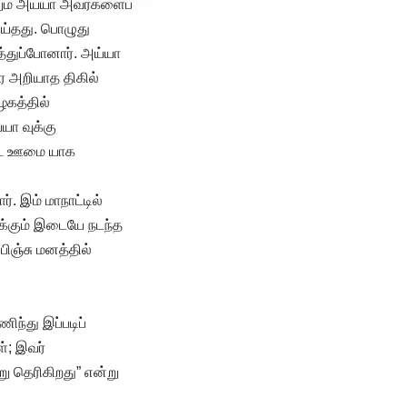
லும் அய்யா அவர்களைப்
ெய்தது. பொழுது
த்துப்போனார். அய்யா
ை அறியாத திகில்
ழகத்தில்
யா வுக்கு
்டே ஊமை யாக
். இம் மாநாட்டில்
ுக்கும் இடையே நடந்த
ிஞ்சு மனத்தில்
ிந்து இப்படிப்
்; இவர்
று தெரிகிறது” என்று