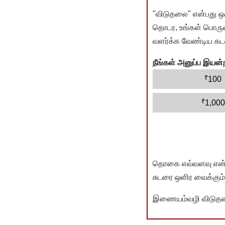
"விடுதலை" என்பது ஒ
தொடர, உங்கள் பொருளா
வளர்க்க வேண்டிய கடம
நீங்கள் அனுப்ப இய
₹
100
₹
1,000
தொகை எவ்வளவு என்பது 
சுடரை ஒளிர வைக்கும்.
இணையம்வழி விடுதலை 