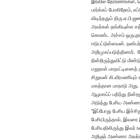
இரவில் தோரணங்கள், கொட
பார்க்கப் போகிறோம், எ
விடிந்ததும் திரு.ஏ.பி
அவர்கள் தங்கியுள்ள ச
கொண்ட அச்சம் ஒருபுறம்
ஈடுபட்டுள்ளவன். நண்பர்
அறிமுகப்படுத்தினார்.
நின்றிருந்துவிட்டு மீண
மறுநாள் மாநாட்டினைத் த
சிறுவன் கி.வீரமணியும்
மகத்தான மாநாடு அது. 
ஆழமாய்ப் பதிந்து நின்ற
அடுத்து பேசிய அண்ணா 
“இப்போது பேசிய இச்சிறு
பேசியிருந்தால், இவரை 
பேசியதிலிருந்து இவர் 
அறிஞர் அண்ணா அவர்கள் 