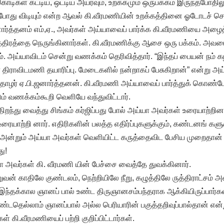
ிகள் கட்டிய, ஒட்டிய அயர்வும், உறக்கமும் ஒருபக்கம் இருந்தபோதி
ப்போது விடியும் என்ற ஆவல் கி.வீரமணியின் உறக்கத்தினை ஓடோடச் ச
.ஜனார்த்தனம் எம்,ஏ., அவர்கள் அய்யாவைப் பார்க்க கி.வீரமணியை அழை
த்திரத்தை நெருங்கினார்கள். கி.வீரமணிக்கு ஆசை ஒரு பக்கம். அவர
. அய்யாவிடம் சென்று வணக்கம் தெரிவித்தார். “இந்தப் பையன் நம் க
 திராவிடமணி தயாரிப்பு. மேடைகளில் நன்றாகப் பேசுகிறான்” என்று அய்
 தோழர் ஏ.பி.ஜனார்த்தனன். கி.வீரமணி அய்யாவைப் பார்த்துக் கொண
்டும் வணக்கம்கூறி வெளியே வந்துவிட்டார்.
ிறந்து வைத்து சிங்கம் கர்ஜிப்பது போல் அய்யா அவர்கள் உரையாற்றினார
 உரையாற்றி னார். எதிரிகளின் பலத்த எதிர்ப்புகளுக்கும், கண்டனங் கள
அன்றும் அய்யா அவர்கள் வெளியிட்ட கருத்தைவிட பேசிய முறைதான் ப
து!
அவர்கள் கி. வீரமணி யின் பேச்சை வைத்தே துவக்கினார்.
வன் காதிலே குண்டலம், நெற்றியிலே நீறு, கழுத்திலே ருத்திராட்சம் அண
இந்தக்கால ஞானப் பால் உண்ட திருஞானசம்பந்தராக ஆக்கியிருப்பார்கள
உண்டதெல்லாம் ஞானப்பால் அல்ல பெரியாரின் பகுத்தறிவுப்பால்தான் என்
கி.வீரமணியைப் பற்றி குறிப்பிட்டார்கள்.