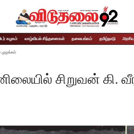
ிடர் கழகம்
வாழ்வியல் சிந்தனைகள்
தலையங்கம்
தமிழ்நாடு
அரசிய
 முழக்கம்
னிலையில் சிறுவன் கி. வ