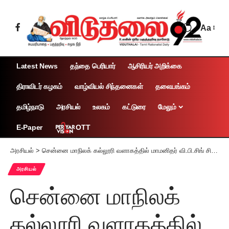
Aa
Latest News
தந்தை பெரியார்
ஆசிரியர் அறிக்கை
திராவிடர் கழகம்
வாழ்வியல் சிந்தனைகள்
தலையங்கம்
தமிழ்நாடு
அரசியல்
உலகம்
கட்டுரை
மேலும்
OTT
E-Paper
அரசியல்
>
சென்னை மாநிலக் கல்லூரி வளாகத்தில் மாமனிதர் வி.பி.சிங் சிலையை நிறுவிட ஆணையிட்ட தமிழ்நாடு முதலமைச்சருக்கு மேனாள் மாணவர்கள் சங்கம் பாராட்டு
அரசியல்
சென்னை மாநிலக்
கல்லூரி வளாகத்தில்