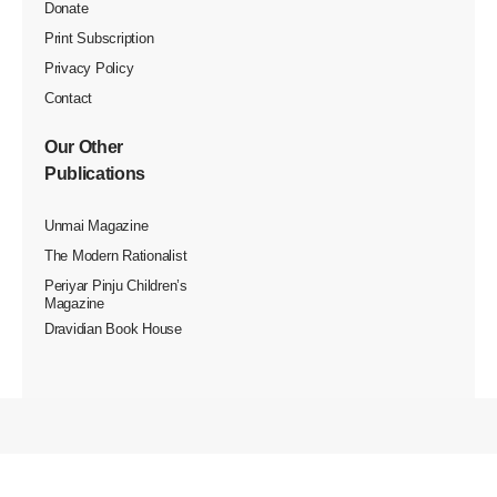
மோடியிடம் அமித்ஷா எடுத்துரைத்தார்.
இந்நிலையில் இரண்டு நாள்கள் பயணமாக ஜூன் 29 மற்றும்
30ஆம் தேதிகளில் ராகுல் காந்தி மணிப்பூர் செல்ல உள்ளதாக
காங்கிரஸ் பொதுச் செயலாளர் கே.சி.வேணு கோபால்
தெரிவித்துள்ளார்.
இதுதொடர்பாக அவர் தனது டுவிட்டரில், “ஜூன் 29-30
தேதிகளில் மணிப்பூருக்கு ராகுல் காந்தி செல் கிறார். அவர்
தனது பயணத்தின் போது இம்பால் மற்றும் சுரா சந்த்பூரில் உள்ள
நிவாரண முகாம் களுக்குச் சென்று சிவில் சமூகப்
பிரதிநிதிகளுடன் கலந்துரை யாடுவார். மணிப்பூர் ஏறக்குறைய
இரண்டு மாதங் களாக எரிந்து கொண்டிருக்கிறது.
மேலும் சமூகம் மோதலில் இருந்து அமைதிக்கு நகரும் வகை
யில் ஒரு குணப்படுத்தும் தொடுதல் தேவைப்படுகிறது. இது ஒரு
மனி தாபிமான செயலுக்கானது. வெறுப் புக்கானது அல்ல,
அன்பின் சக்தி யாக இருப்பது நமது பொறுப்பு” என்று அதில்
கே.சி.வேணுகோபால் பதிவிட்டுள்ளார்.