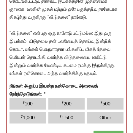
தொடங்கப்பட்டு, திராவிட இயக்கத்தின் முதன்மைக்
குரலாக, உலகின் முதல் மற்றும் ஒரே பகுத்தறிவு நாளேடாக
திகழ்ந்து வருகிறது "விடுதலை" நாளேடு.
"விடுதலை" என்பது ஒரு நாளேடு மட்டுமல்ல; இது ஒரு
இயக்கம். விடுதலை தன் பணியைத் தொய்வு இன்றித்
தொடர, உங்கள் பொருளாதார பங்களிப்பு மிகத் தேவை.
பெரியார் தொடங்கி வளர்த்த விடுதலையை உரமிட்டு
இன்னும் வளர்க்க வேண்டிய கடமை நமக்கு இருக்கிறது.
உங்கள் நன்கொடை அந்த வளர்ச்சிக்கு உதவும்.
நீங்கள் அனுப்ப இயன்ற நன்கொடை அளவைத்
தேர்ந்தெடுங்கள்:
*
₹
₹
₹
100
200
500
₹
₹
1,000
1,500
Other