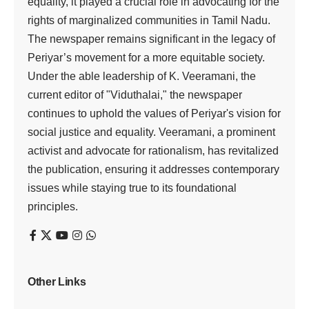
காந்தி
Viduthalai
1 Min Read
Last updated: November 28, 2023 4:02 am
புதுடில்லி, ஜூன் 28 கடந்த மாதம் 3-ஆம் தேதி மணிப்பூரில்
‘மெய்தி’ பெரும்பான்மையின மக்களுக்கும்,
பழங்குடியினருக்கும் இடையே கலவரம் வெடித்தது.
கலவரம் தொடர்பான வழக்குகளை சிபிஅய் சிறப்பு புல னாய்வு
குழு விசாரித்து வருகிறது. கலவரத்தை கட்டுப்படுத்த துணை
ராணுவப் படைகள் குவிக்கப்பட்ட போதிலும், ஒன்றிய, மாநில
அரசு கள் எடுக்கும் நடவடிக்கைகள் பலனளிக்காமல் உள்ளது.
கலவரம் நடந்து வரும் மணிப்பூர் நிலைமை குறித்து ஒன்றிய
உள்துறை அமைச் சர் அமித்ஷா, கடந்த 24-ஆம் தேதி
அனைத்துக் கட்சி கூட்டத்தை நடத்தினார். அதில் எடுக்கப்பட்ட
முடிவுகள் மற்றும் மணிப்பூர் நிலவரம் குறித்து நேற்று
(27.6.2023) நடந்த ஆலோ சனை கூட்டத்தில் பிரதமர்