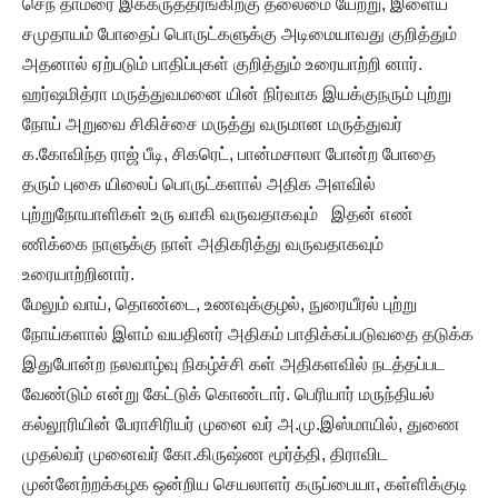
செந் தாமரை இக்கருத்தரங்கிற்கு தலைமை யேற்று, இளைய
சமுதாயம் போதைப் பொருட்களுக்கு அடிமையாவது குறித்தும்
அதனால் ஏற்படும் பாதிப்புகள் குறித்தும் உரையாற்றி னார்.
ஹர்ஷமித்ரா மருத்துவமனை யின் நிர்வாக இயக்குநரும் புற்று
நோய் அறுவை சிகிச்சை மருத்து வருமான மருத்துவர்
க.கோவிந்த ராஜ் பீடி, சிகரெட், பான்மசாலா போன்ற போதை
தரும் புகை யிலைப் பொருட்களால் அதிக அளவில்
புற்றுநோயாளிகள் உரு வாகி வருவதாகவும் இதன் எண்
ணிக்கை நாளுக்கு நாள் அதிகரித்து வருவதாகவும்
உரையாற்றினார்.
மேலும் வாய், தொண்டை, உணவுக்குழல், நுரையீரல் புற்று
நோய்களால் இளம் வயதினர் அதிகம் பாதிக்கப்படுவதை தடுக்க
இதுபோன்ற நலவாழ்வு நிகழ்ச்சி கள் அதிகளவில் நடத்தப்பட
வேண்டும் என்று கேட்டுக் கொண்டார். பெரியார் மருந்தியல்
கல்லூரியின் பேராசிரியர் முனை வர் அ.மு.இஸ்மாயில், துணை
முதல்வர் முனைவர் கோ.கிருஷ்ண மூர்த்தி, திராவிட
முன்னேற்றக்கழக ஒன்றிய செயலாளர் கருப்பையா, கள்ளிக்குடி