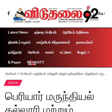
Aa
Latest News
தந்தை பெரியார்
ஆசிரியர் அறிக்கை
திராவிடர் கழகம்
வாழ்வியல் சிந்தனைகள்
தலையங்கம்
தமிழ்நாடு
அரசியல்
உலகம்
கட்டுரை
மேலும்
OTT
E-Paper
அரசியல்
>
பெரியார் மருந்தியல் கல்லூரி மற்றும் ஹர்ஷமித்ரா புற்றுநோய் மருத்துவமனை இணைந்து நடத்திய உலக போதைப்பொருள் ஒழிப்பு நாள் கருத்தரங்கம்
அரசியல்
பெரியார் மருந்தியல்
கல்லூரி மற்றும்