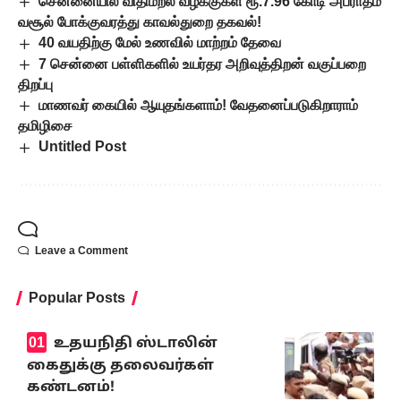
சென்னையில் விதிமீறல் வழக்குகள் ரூ.7.96 கோடி அபராதம்
வசூல் போக்குவரத்து காவல்துறை தகவல்!
40 வயதிற்கு மேல் உணவில் மாற்றம் தேவை
7 சென்னை பள்ளிகளில் உயர்தர அறிவுத்திறன் வகுப்பறை
திறப்பு
மாணவர் கையில் ஆயுதங்களாம்! வேதனைப்படுகிறாராம்
தமிழிசை
Untitled Post
Leave a Comment
Popular Posts
உதயநிதி ஸ்டாலின்
கைதுக்கு தலைவர்கள்
கண்டனம்!