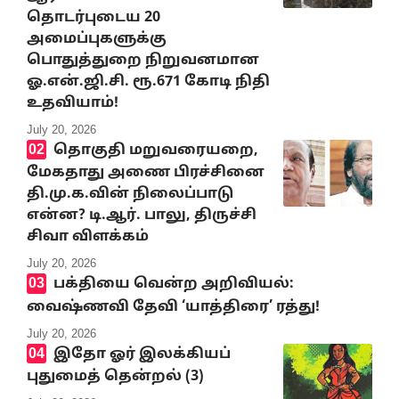
தொடர்புடைய 20
அமைப்புகளுக்கு
பொதுத்துறை நிறுவனமான
ஓ.என்.ஜி.சி. ரூ.671 கோடி நிதி
உதவியாம்!
July 20, 2026
தொகுதி மறுவரையறை,
மேகதாது அணை பிரச்சினை
தி.மு.க.வின் நிலைப்பாடு
என்ன? டி.ஆர். பாலு, திருச்சி
சிவா விளக்கம்
July 20, 2026
பக்தியை வென்ற அறிவியல்:
வைஷ்ணவி தேவி ‘யாத்திரை’ ரத்து!
July 20, 2026
இதோ ஓர் இலக்கியப்
புதுமைத் தென்றல் (3)