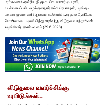
மரக்காணம் ஒன்றிய தி.மு.க. செயலாளர் ஏ.பழனி,
உ.பச்சையப்பன், வழக்குரைஞர் தம்பி பிரபாகரன், பழங்குடி
மக்கள் முன்னணி நிறுவனர் சுடரொளி ந.சுந்தரம் ஆகியோர்
பொன்னாடை அணிவித்து வரவேற்று விடுதலை சந்தாக்கள்
வழங்கினர். திண்டிவனம் (29.6.2023)
விடுதலை வளர்ச்சிக்கு
உரமிடுங்கள்..