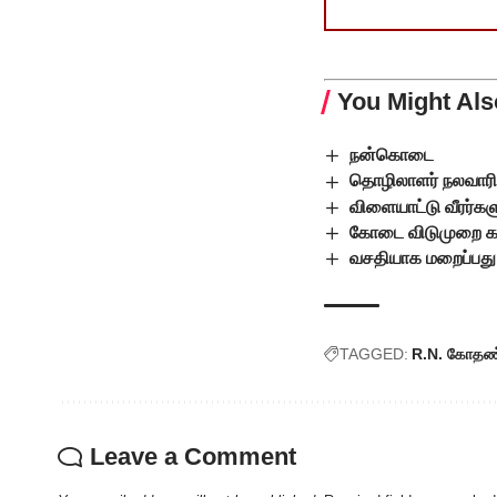
You Might Als
நன்கொடை
தொழிலாளர் நலவாரிய 
விளையாட்டு வீரர்கள
கோடை விடுமுறை கால
வசதியாக மறைப்பது
TAGGED:
R.N. கோதண
Leave a Comment