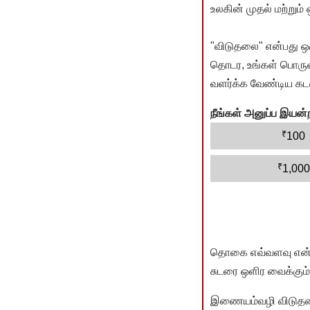
உலகின் முதல் மற்றும்
"விடுதலை" என்பது ஒ
தொடர, உங்கள் பொருளா
வளர்க்க வேண்டிய கடம
நீங்கள் அனுப்ப இய
₹
100
₹
1,000
தொகை எவ்வளவு என்பது 
சுடரை ஒளிர வைக்கும்.
இணையம்வழி விடுதலை 