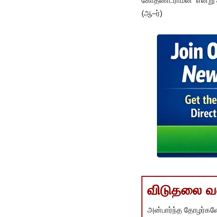
கோதண்டராமன்’ என்று தி
(ஆ–ர்)
விடுதலை வளர
அன்பார்ந்த தோழர்களே