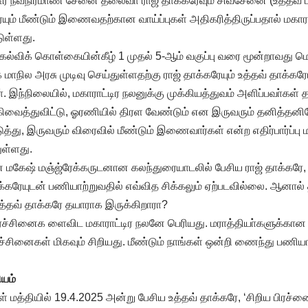
ிர நவநிர்மாண் சேனை தலைவா் ராஜ் தாக்கரேவும் சிவசேனை (உத்தவ் பிர
யும் மீண்டும் இணைவதற்கான வாய்ப்புகள் அதிகரித்திருப்பதால் மகாரா
டுள்ளது.
ய கல்விக் கொள்கையின்கீழ் 1 முதல் 5-ஆம் வகுப்பு வரை மூன்றாவது ம
நில அரசு முடிவு செய்துள்ளதற்கு ராஜ் தாக்கரேயும் உத்தவ் தாக்கரேயும்
். இந்நிலையில், மகாராட்டிர நலனுக்கு முக்கியத்துவம் அளிப்பவா்கள்
வைத்துவிட்டு, ஓரணியில் திரள வேண்டும் என இருவரும் தனித்தனி
்து, இருவரும் விரைவில் மீண்டும் இணைவார்கள் என்ற எதிர்பார்ப்பு ம
ுள்ளது.
ன மகேஷ் மஞ்ஜ்ரேக்கருடனான கலந்துரையாடலில் பேசிய ராஜ் தாக்கரே
க்கரேயுடன் பணியாற்றுவதில் எவ்வித சிக்கலும் ஏற்படவில்லை. ஆனால்
்தவ் தாக்கரே தயாராக இருக்கிறாரா?
 பிரச்சினைக ளைவிட மகாராட்டிர நலனே பெரியது. மராத்தியா்களுக்கா
ரச்சினைகள் மிகவும் சிறியது. மீண்டும் நாங்கள் ஒன்றி ணைந்து பணி
ியம்
ள் மத்தியில் 19.4.2025 அன்று பேசிய உத்தவ் தாக்கரே, ‘சிறிய பிரச்