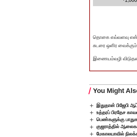
1,000
தொகை எவ்வளவு என்பது 
சுடரை ஒளிர வைக்கும்.
இணையம்வழி விடுதலை 
You Might Als
இதுதான் பிஜேபி ஆ
உத்தரப் பிரதேச காவ
பெண்களுக்கு பாதுகாப
குஜராத்தில் ஆலைக
மேகாலயாவில் நிலக்க