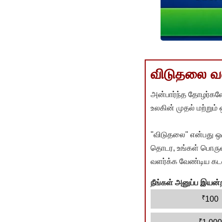
விடுதலை வளர
அன்பார்ந்த தோழர்களே
உலகின் முதல் மற்றும்
"விடுதலை" என்பது ஒ
தொடர, உங்கள் பொருளா
வளர்க்க வேண்டிய கடம
நீங்கள் அனுப்ப இய
₹
100
₹