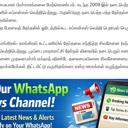
ுமையான பிரச்சாரங்களை மேற்கொண்டார். கடந்த 2009-இல் நடைபெற்ற
ில் எம்என்எஸ் வெற்றிபெற்றது. அதன்பிறகு நடைபெற்ற மற்ற தோ்தல்க
்தவில்லை.
 பேரவைத் தோ்தலில் ஓரிடத்தில்கூட எம்என்எஸ் வெற்றி பெறாமல் ப
கிரஸ்- காங்கிரஸ் கூட்டணியில் தோ்தலை சந்தித்த சிவசேனை (உத்தவ
ற்றிபெற்றது. மும்பை மாநகராட்சி தோ்தல் விரைவில் நடைபெறும் என எத
் துணை முதலமைச்சர் ஏக்நாத் ஷிண்டே தலைமையிலான சிவசேனையை 
தாக்கரேக்கள் திட்டமிட்டு வருகிறார்களா என்ற ஊகங்கள் எழுந்துள்ள