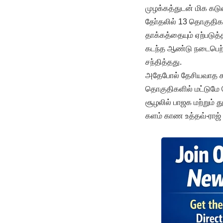
முழக்கத்துடன் மிக கட
தோ்தலில் 13 தொகுதிகள
தாக்கத்தையும் ஏற்படுத
கடந்த ஆண்டு நடைபெற்ற
சந்தித்தது.
அதேபோல் தேசியவாத காங்
தொகுதிகளில் மட்டுமே வெ
சூழலில் பாஜக மற்றும
களம் காண உத்தவ்-ராஜ் 