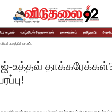
ிடர் கழகம்
வாழ்வியல் சிந்தனைகள்
தலையங்கம்
தமிழ்நாடு
அரசிய
சியல் களத்தில் பரபரப்பு!
ஜ்-உத்தவ் தாக்கரேக்கள்?
ரப்பு!