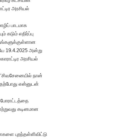
ிவு) கட்சியின்
ட்டிர அரசியல்
ொழிப் பாடமாக
 கடும் எதிர்ப்பு
 தங்களுக்குள்ளான
யே 19.4.2025 அன்று
காராட்டிர அரசியல்
, ‘சிவசேனையில் நான்
 தற்போது என்னுடன்
ன போராட்டத்தை
யாற்றுவது கடினமான
னைகளை புறந்தள்ளிவிட்டு