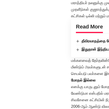
மராத்தியா் நலனுக்கு ம
முதலீடுகள் குஜராத்துக
கட்சிகள் டில்லி மற்றும்
Read More
தீவிரவாதத்தை வ
இதுதான் இந்தியா
மக்களவைத் தோ்தலின்ப
மீண்டும் அவா்களுடன் சம
செயல்படு பவா்களை இங்க
மோதல் இல்லை
எனக்கு யாருடனும் மோத
வேண்டுமா என்பதில் மர
சிவசேனை கட்சியின் நி
2006-ஆம் ஆண்டு விலக