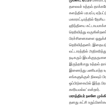
மும்பை, ஏப்.20
மகாராட்ட
தலைவா் உத்தவ் தாக்கரே
களத்தில் பரபரப்பு ஏற்பட்
மகாராட்டிரத்தில் தேசி
ஹிந்தியை கட்டாயமாக்க மா
தெரிவித்து வருகின்றனா
பிரச்சினைகளை ஒதுக்கி
தெரிவித்தனா். இதையடுத
வட்டாரத்தில் அதிகரித்த
நடிகரும் இயக்குநருமா
இருந்தபோது உத்தவ் தா
இணைந்து பணியாற்ற உத
எங்களுக்குள் நிலவும்
ஒப்பிடுகையில் இந்த பி
காரியமல்ல’ என்றார்.
மராத்தியர் நலனே முக்க
தனது கட்சி உறுப்பினா்க