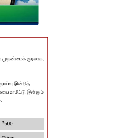
் முதன்மைக் குரலாக,
ொய்வு இன்றித்
யை உரமிட்டு இன்னும்
.
₹
500