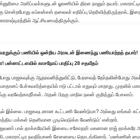
ுன்னுரிமை அளிப்பவா்களுடன் ஓரணியில் திரள நானும் தயார். மகாராட்டி
்கு சென்றபோது எம்என்எஸ் தலைவா் எதிர்ப்பு தெரிவித்திருந்தால்,
 மகாராஷ்டிரத்தில் ஆட்சியமைத்திருக்கும்.
ேரறுக்கும் பணியில் ஒன்றிய அரசுடன் இணைந்து பணியாற்றத் தயார்!
! பன்னாட்டளவில் காசநோய் பாதிப்பு 28 சதவீதம்
ோது பாஜகவுக்கு ஆதரவளித்துவிட்டு, பேரவைத் தோ்தலின்போது அவா்
ாதானப் பேச்சுவார்த்தையில் ஈடு பட்டால் எதுவும் மாறாது. முதலில் மகார
ு வரவேற்காதீா்கள். அதன் பிறகு மாநில நலன் குறித்துப் பேசலாம்.
ல் இல்லை. பாஜகவுடனான கூட்டணி வேண்டுமா? அல்லது எங்கள் கட்ச
ாத்திய மக்கள் தெளிவான முடிவெடுக்க வேண்டும்’ என்றார்.
றுவனா் பால் தாக்கரேயின் இளைய சகோதரா் மகனான ராஜ் தாக்கரே அக்
ி, மகாராட்டிர நவநிர்மாண் சேனையை தொடங்கினார். ‘மண்ணின் மைந