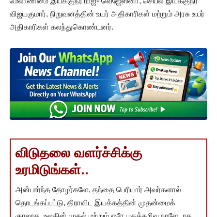
மேலாண்மை இயக்குநர் ராஜு வெஜேஸ்னா, செயல் இயக்குநர்
விஜயகுமார், நிறுவனத்தின் உயர் அதிகாரிகள் மற்றும் அரசு உயர்
அதிகாரிகள் கலந்துகொண்டனர்.
விடுதலை வளர்ச்சிக்கு
உரமிடுங்கள்..
அன்பார்ந்த தோழர்களே, தந்தை பெரியார் அவர்களால்
தொடங்கப்பட்டு, திராவிட இயக்கத்தின் முதன்மைக்
குரலாக, உலகின் முதல் மற்றும் ஒரே பகுத்தறிவு நாளேடாக