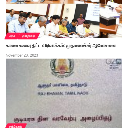
அரசு
தமிழ்நாடு
காலை உணவு திட்ட விரிவாக்கம்: முதலமைச்சர் ஆலோசனை
November 28, 2023
தமிழ்நாடு