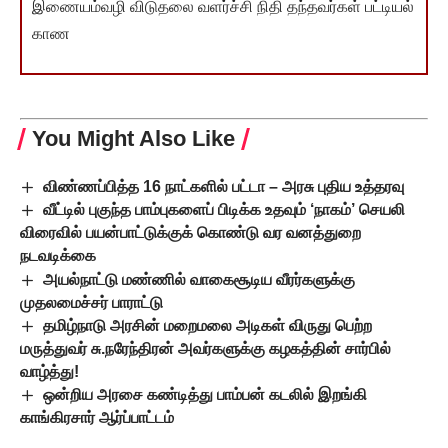
இணையம்வழி விடுதலை வளர்ச்சி நிதி தந்தவர்கள் பட்டியல்
காண
You Might Also Like
விண்ணப்பித்த 16 நாட்களில் பட்டா – அரசு புதிய உத்தரவு
வீட்டில் புகுந்த பாம்புகளைப் பிடிக்க உதவும் ‘நாகம்’ செயலி
விரைவில் பயன்பாட்டுக்குக் கொண்டு வர வனத்துறை
நடவடிக்கை
அயல்நாட்டு மண்ணில் வாகைசூடிய வீரர்களுக்கு
முதலமைச்சர் பாராட்டு
தமிழ்நாடு அரசின் மறைமலை அடிகள் விருது பெற்ற
மருத்துவர் சு.நரேந்திரன் அவர்களுக்கு கழகத்தின் சார்பில்
வாழ்த்து!
ஒன்றிய அரசை கண்டித்து பாம்பன் கடலில் இறங்கி
காங்கிரசார் ஆர்ப்பாட்டம்