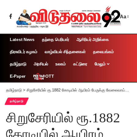
Aa
Latest News
தந்தை பெரியார்
ஆசிரியர் அறிக்கை
திராவிடர் கழகம்
வாழ்வியல் சிந்தனைகள்
தலையங்கம்
தமிழ்நாடு
அரசியல்
உலகம்
கட்டுரை
மேலும்
OTT
E-Paper
தமிழ்நாடு
>
சிறுசேரியில் ரூ.1882 கோடியில் ஆயிரம் பேருக்கு வேலைவாய்ப்பு அளிக்கும் நவீன தரவு மய்யம் முதலமைச்சர் மு.க. ஸ்டாலின் திறந்து வைத்தார்
தமிழ்நாடு
சிறுசேரியில் ரூ.1882
கோடியில் ஆயிரம்