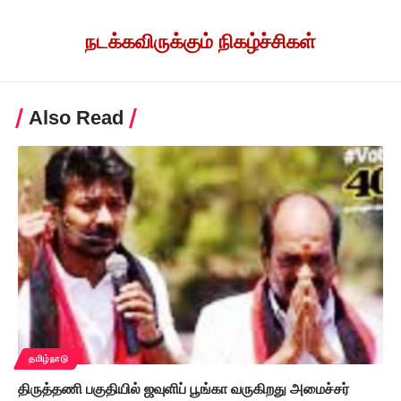
நடக்கவிருக்கும் நிகழ்ச்சிகள்
Also Read
தமிழ்நாடு
திருத்தணி பகுதியில் ஜவுளிப் பூங்கா வருகிறது அமைச்சர்