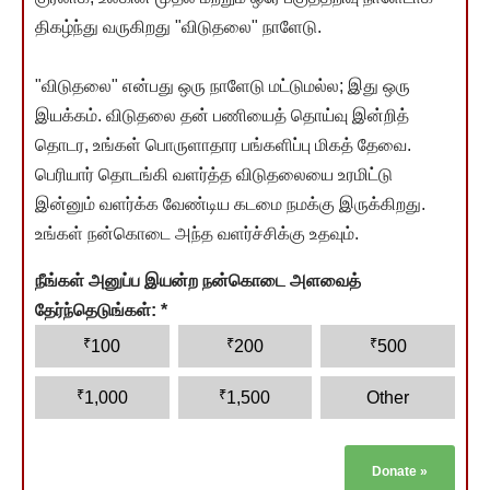
திகழ்ந்து வருகிறது "விடுதலை" நாளேடு.
"விடுதலை" என்பது ஒரு நாளேடு மட்டுமல்ல; இது ஒரு
இயக்கம். விடுதலை தன் பணியைத் தொய்வு இன்றித்
தொடர, உங்கள் பொருளாதார பங்களிப்பு மிகத் தேவை.
பெரியார் தொடங்கி வளர்த்த விடுதலையை உரமிட்டு
இன்னும் வளர்க்க வேண்டிய கடமை நமக்கு இருக்கிறது.
உங்கள் நன்கொடை அந்த வளர்ச்சிக்கு உதவும்.
நீங்கள் அனுப்ப இயன்ற நன்கொடை அளவைத்
தேர்ந்தெடுங்கள்:
*
₹
₹
₹
100
200
500
₹
₹
1,000
1,500
Other
Donate
»