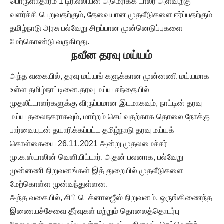
பொருளாதாரம் 1 டிரில்லியன் அமெரிக்க டாலர் அளவிற்கு
வளர்ச்சி பெறுவதற்கும், தேவையான முதலீடுகளை ஈர்ப்பதற்கும்
தமிழ்நாடு அரசு பல்வேறு சிறப்பான முன்னெடுப்புகளை
மேற்கொண்டு வருகிறது.
நவீன தரவு மய்யம்
அந்த வகையில், தரவு மய்யங் களுக்கான முன்னணி மய்யமாக
உள்ள தமிழ்நாட்டினை,தரவு மய்ய சந்தையில்
முதலீட்டாளர்களுக்கு விருப்பமான இடமாகவும், நாட்டின் தரவு
மய்ய தலைநகராகவும், மாற்றம் செய்வதற்காக தொலை நோக்கு
பார்வையுடன் தயாரிக்கப்பட்ட தமிழ்நாடு தரவு மய்யக்
கொள்கையை 26.11.2021 அன்று முதலமைச்சர்
மு.க.ஸ்டாலின் வெளியிட்டார். அதன் பலனாக, பல்வேறு
முன்னணி நிறுவனங்கள் இத் துறையில் முதலீடுகளை
மேற்கொள்ள முன்வந்துள்ளன.
அந்த வகையில், சிபி டெக்னாலஜீஸ் நிறுவனம், ஒருங்கிணைந்த
இணையச்சேவை தீர்வுகள் மற்றும் தொலைத்தொடர்பு