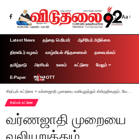
Aa
Latest News
தந்தை பெரியார்
ஆசிரியர் அறிக்கை
திராவிடர் கழகம்
வாழ்வியல் சிந்தனைகள்
தலையங்கம்
தமிழ்நாடு
அரசியல்
உலகம்
கட்டுரை
மேலும்
OTT
E-Paper
சிறப்புக் கட்டுரை
>
வர்ணஜாதி முறையை வலியுறுத்தும் ஸ்மிருதிகளும், வேதங்களும், பகவத் கீதையும்
சிறப்புக் கட்டுரை
வர்ணஜாதி முறையை
வலியுறுத்தும்