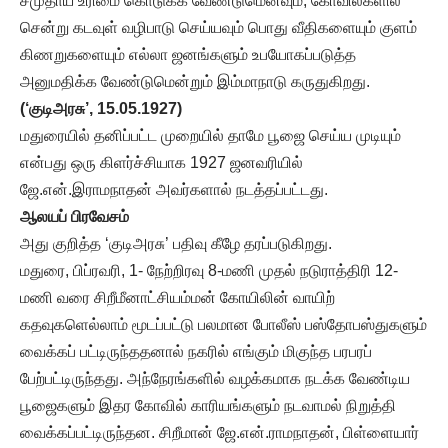
சமுதாய உரிமை கொடுக்க வேண்டுமெனவும், கோவில்களில்
சென்று கடவுள் வழிபாடு செய்யவும் பொது வீதிகளையும் குளம்
கிணறுகளையும் எல்லா ஜனங்களும் உபயோகப்படுத்த
அனுமதிக்க வேண்டுமென்றும் இம்மாநாடு கருதுகிறது.
(‘குடிஅரசு’, 15.05.1927)
மதுரையில் தனிப்பட்ட முறையில் தாமே பூஜை செய்ய முடியும்
என்பது ஒரு கிளர்ச்சியாக 1927 ஜனவரியில்
ஜே.என்.இராமநாதன் அவர்களால் நடத்தப்பட்டது.
ஆலயப் பிரவேசம்
அது குறித்த ‘குடிஅரசு’ பதிவு கீழே தரப்படுகிறது.
மதுரை, பிப்ரவரி, 1- நேற்றிரவு 8-மணி முதல் நடுராத்திரி 12-
மணி வரை சிறீமீனாட்சியம்மன் கோயிலின் வாயிற்
கதவுகளெல்லாம் மூடப்பட்டு பலமான போலீஸ் பஸ்தோபஸ்துகளும்
வைக்கப் பட்டிருந்ததனால் நகரில் எங்கும் மிகுந்த பரபரப்
பேற்பட்டிருந்தது. அந்நேரங்களில் வழக்கமாக நடக்க வேண்டிய
பூஜைகளும் இதர கோவில் காரியங்களும் நடவாமல் நிறுத்தி
வைக்கப்பட்டிருந்தன. சிறீமான் ஜே.என்.ராமநாதன், பிள்ளையார்