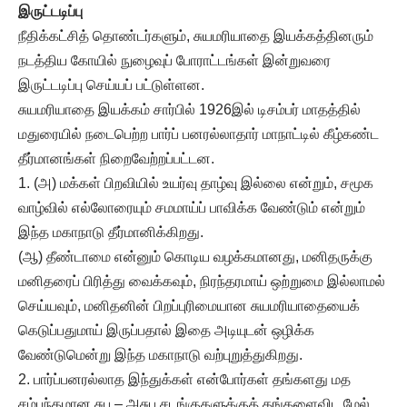
இருட்டடிப்பு
நீதிக்கட்சித் தொண்டர்களும், சுயமரியாதை இயக்கத்தினரும்
நடத்திய கோயில் நுழைவுப் போராட்டங்கள் இன்றுவரை
இருட்டடிப்பு செய்யப் பட்டுள்ளன.
சுயமரியாதை இயக்கம் சார்பில் 1926இல் டிசம்பர் மாதத்தில்
மதுரையில் நடைபெற்ற பார்ப் பனரல்லாதார் மாநாட்டில் கீழ்கண்ட
தீர்மானங்கள் நிறைவேற்றப்பட்டன.
1. (அ) மக்கள் பிறவியில் உயர்வு தாழ்வு இல்லை என்றும், சமூக
வாழ்வில் எல்லோரையும் சமமாய்ப் பாவிக்க வேண்டும் என்றும்
இந்த மகாநாடு தீர்மானிக்கிறது.
(ஆ) தீண்டாமை என்னும் கொடிய வழக்கமானது, மனிதருக்கு
மனிதரைப் பிரித்து வைக்கவும், நிரந்தரமாய் ஒற்றுமை இல்லாமல்
செய்யவும், மனிதனின் பிறப்புரிமையான சுயமரியாதையைக்
கெடுப்பதுமாய் இருப்பதால் இதை அடியுடன் ஒழிக்க
வேண்டுமென்று இந்த மகாநாடு வற்புறுத்துகிறது.
2. பார்ப்பனரல்லாத இந்துக்கள் என்போர்கள் தங்களது மத
சம்பந்தமான சுப – அசுப சடங்குகளுக்குத் தங்களைவிட மேல்