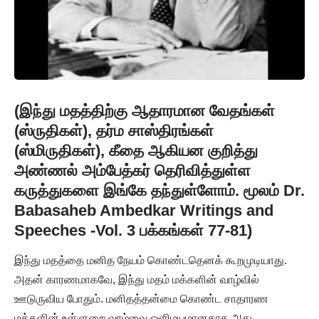
(இந்து மதத்திற்கு ஆதாரமான வேதங்கள்
(ஸ்ருதிகள்), தர்ம சாஸ்திரங்கள்
(ஸ்மிருதிகள்), கீதை ஆகியன குறித்து
அண்ணல் அம்பேத்கர் தெரிவித்துள்ள
கருத்துகளை இங்கே தந்துள்ளோம். மூலம் Dr.
Babasaheb Ambedkar Writings and
Speeches -Vol. 3 பக்கங்கள் 77-81)
இந்து மதத்தை மனித நேயம் கொண்டதெனக் கூறமுடியாது.
அதன் காரணமாகவே, இந்து மதம் மக்களின் வாழ்வில்
ஊடுருவிய போதும். மனிதத்தன்மை கொண்ட சாதாரண
மக்களின் உள்ளுறை வாழ்வை ஒளிமயமானதாக அது