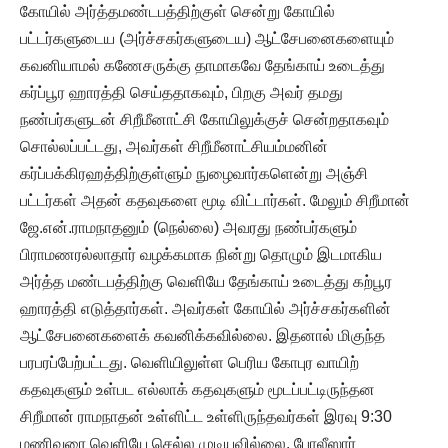
கோயில் அர்த்தமண்டபத்திற்குள் சென்று கோயில்
பட்டர்களுடைய (அர்ச்சகர்களுடைய) ஆட்சேபனைகளையும்
கவனியாமல் கணேசருக்கு தாமாகவே தேங்காய் உடைத்து
கர்ப்பூர ஹாரத்தி செய்ததாகவும், பிறகு அவர் தமது
நண்பர்களுடன் சிறீமீனாட்சி கோயிலுக்குச் சென்றதாகவும்
சொல்லப்பட்டது, அவர்கள் சிறீமீனாட்சியம்மனின்
கர்ப்பக்கிரஹத்திற்குள்ளும் நுழைவார்களென்று அஞ்சி
பட்டர்கள் அதன் கதவுகளை மூடி விட்டார்கள். மேலும் சிறீமான்
ஜே.என்.ராமநாதனும் (நெல்லை) அவரது நண்பர்களும்
பிராமணரல்லாதார் வழக்கமாக நின்று தொழும் இடமாகிய
அர்த்த மண்டபத்திற்கு வெளியே தேங்காய் உடைத்து கற்பூர
ஹாரத்தி எடுத்தார்கள். அவர்கள் கோயில் அர்ச்சகர்களின்
ஆட்சேபனைகளைக் கவனிக்கவில்லை. இதனால் மிகுந்த
பரபரப்பேற்பட்டது. வெளியிலுள்ள பெரிய கோபுர வாயிற்
கதவுகளும் உள்பட எல்லாக் கதவுகளும் மூடப்பட்டிருந்தன
சிறீமான் ராமநாதன் உள்ளிட்ட உள்ளிருந்தவர்கள் இரவு 9:30
மணிவரை வெளியே செல்ல முடியவில்லை. போலீஸார்