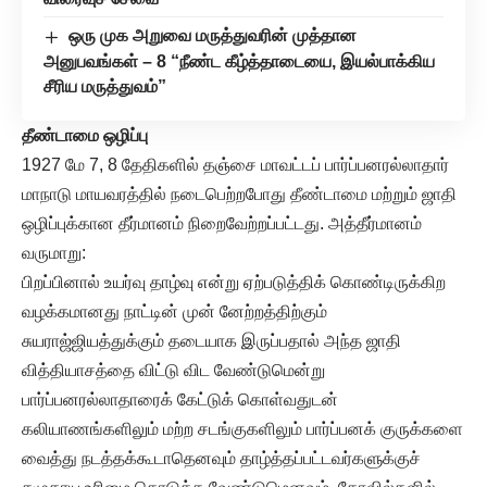
ஒரு முக அறுவை மருத்துவரின் முத்தான
அனுபவங்கள் – 8 “நீண்ட கீழ்த்தாடையை, இயல்பாக்கிய
சீரிய மருத்துவம்”
தீண்டாமை ஒழிப்பு
1927 மே 7, 8 தேதிகளில் தஞ்சை மாவட்டப் பார்ப்பனரல்லாதார்
மாநாடு மாயவரத்தில் நடைபெற்றபோது தீண்டாமை மற்றும் ஜாதி
ஒழிப்புக்கான தீர்மானம் நிறைவேற்றப்பட்டது. அத்தீர்மானம்
வருமாறு:
பிறப்பினால் உயர்வு தாழ்வு என்று ஏற்படுத்திக் கொண்டிருக்கிற
வழக்கமானது நாட்டின் முன் னேற்றத்திற்கும்
சுயராஜ்ஜியத்துக்கும் தடையாக இருப்பதால் அந்த ஜாதி
வித்தியாசத்தை விட்டு விட வேண்டுமென்று
பார்ப்பனரல்லாதாரைக் கேட்டுக் கொள்வதுடன்
கலியாணங்களிலும் மற்ற சடங்குகளிலும் பார்ப்பனக் குருக்களை
வைத்து நடத்தக்கூடாதெனவும் தாழ்த்தப்பட்டவர்களுக்குச்