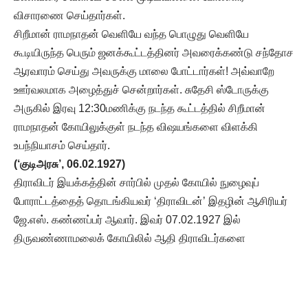
விசாரணை செய்தார்கள்.
சிறீமான் ராமநாதன் வெளியே வந்த பொழுது வெளியே
கூடியிருந்த பெரும் ஜனக்கூட்டத்தினர் அவரைக்கண்டு சந்தோச
ஆரவாரம் செய்து அவருக்கு மாலை போட்டார்கள்! அவ்வாறே
ஊர்வலமாக அழைத்துச் சென்றார்கள். சுதேசி ஸ்டோருக்கு
அருகில் இரவு 12:30மணிக்கு நடந்த கூட்டத்தில் சிறீமான்
ராமநாதன் கோயிலுக்குள் நடந்த விஷயங்களை விளக்கி
உபந்நியாசம் செய்தார்.
(‘குடிஅரசு’, 06.02.1927)
திராவிடர் இயக்கத்தின் சார்பில் முதல் கோயில் நுழைவுப்
போராட்டத்தைத் தொடங்கியவர் ‘திராவிடன்’ இதழின் ஆசிரியர்
ஜே.எஸ். கண்ணப்பர் ஆவார். இவர் 07.02.1927 இல்
திருவண்ணாமலைக் கோயிலில் ஆதி திராவிடர்களை
அழைத்துச் சென்றார். அவர்மீது வழக்குப் பதிவு செய்யப்பட்டு
ஓராண்டுக்கும் மேலாக வழக்கு நடைபெற்றது.
இது குறித்த ‘குடிஅரசு’ ஏட்டின் பதிவு.