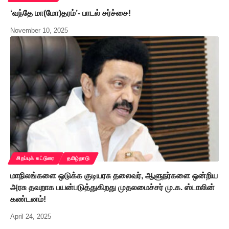
‘வந்தே மா(மோ)தரம்’- பாடல் சர்ச்சை!
November 10, 2025
சிறப்புக் கட்டுரை
தமிழ்நாடு
மாநிலங்களை ஒடுக்க குடியரசு தலைவர், ஆளுநர்களை ஒன்றிய
அரசு தவறாக பயன்படுத்துகிறது முதலமைச்சர் மு.க. ஸ்டாலின்
கண்டனம்!
April 24, 2025