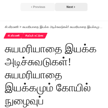
Previous
Next
கி.வீரமணி
>
சுயமரியாதை இயக்க அடிச்சுவடுகள்! சுயமரியாதை இயக்கமும் கோயில் நுழைவுப் போராட்டங்களும் (1)
கி.வீரமணி
சிறப்புக் கட்டுரை
சுயமரியாதை இயக்க
அடிச்சுவடுகள்!
சுயமரியாதை
இயக்கமும் கோயில்
நுழைவுப்