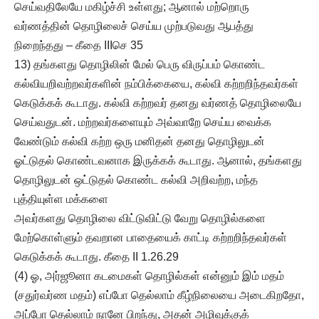
செய்வதிலேயே மகிழ்ச்சி உள்ளது; ஆனால் மற்றொரு
வர்ணத்தின் தொழிலைச் செய்ய முற்படுவது ஆபத்து
நிறைந்தது – கீதை IIIசெ 35
13) தங்களது தொழிலின் மேல் பெரு விருப்பம் கொண்ட
கல்வியறிவற்றவர்களின் நம்பிக்கையை, கல்வி கற்றறிந்தவர்கள்
கெடுக்கக் கூடாது. கல்வி கற்றவர் தனது வர்ணத் தொழிலையே
செய்வதுடன். மற்றவர்களையும் அவ்வாறே செய்ய வைக்க
வேண்டும் கல்வி கற்ற ஒரு மனிதன் தனது தொழிலுடன்
ஓட்டுதல் கொண்டவனாக இருக்கக் கூடாது. ஆனால், தங்களது
தொழிலுடன் ஒட்டுதல் கொண்ட கல்வி அறிவற்ற, மந்த
புத்தியுள்ள மக்களை
அவர்களது தொழிலை விட்டுவிட்டு வேறு தொழில்களை
மேற்கொள்ளும் தவறான பாதையைக் காட்டி கற்றறிந்தவர்கள்
கெடுக்கக் கூடாது. கீதை II 1.26.29
(4) ஓ, அர்ஜூனா கடமைகள் தொழில்கள் என்னும் இம் மதம்
(சதுர்வர்ண மதம்) எப்போ தெல்லாம் கீழ்நிலையை அடைகிறதோ,
அப்போ தெல்லாம் நானே பிறந்து, அதன் அழிவுக்குக்