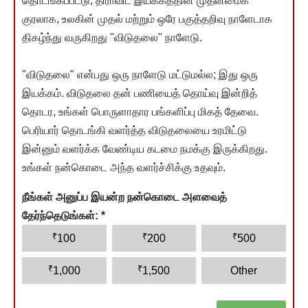
தொடங்கப்பட்டு, திராவிட இயக்கத்தின் முதன்மைக்
குரலாக, உலகின் முதல் மற்றும் ஒரே பகுத்தறிவு நாளேடாக
திகழ்ந்து வருகிறது "விடுதலை" நாளேடு.
"விடுதலை" என்பது ஒரு நாளேடு மட்டுமல்ல; இது ஒரு
இயக்கம். விடுதலை தன் பணியைத் தொய்வு இன்றித்
தொடர, உங்கள் பொருளாதார பங்களிப்பு மிகத் தேவை.
பெரியார் தொடங்கி வளர்த்த விடுதலையை உரமிட்டு
இன்னும் வளர்க்க வேண்டிய கடமை நமக்கு இருக்கிறது.
உங்கள் நன்கொடை அந்த வளர்ச்சிக்கு உதவும்.
நீங்கள் அனுப்ப இயன்ற நன்கொடை அளவைத்
தேர்ந்தெடுங்கள்:
*
₹
₹
₹
100
200
500
₹
₹
1,000
1,500
Other