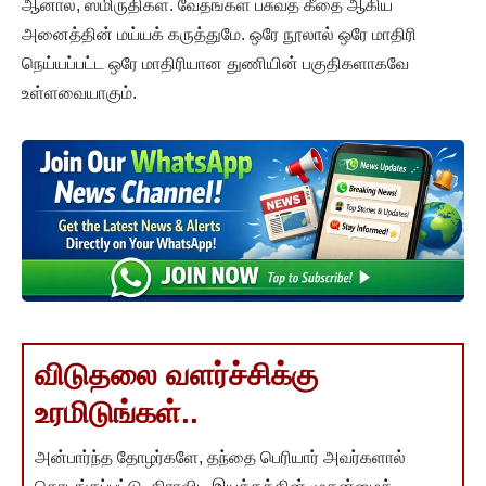
ஆனால், ஸ்மிருதிகள். வேதங்கள் பசுவத் கீதை ஆகிய
அனைத்தின் மய்யக் கருத்துமே. ஒரே நூலால் ஒரே மாதிரி
நெய்யப்பட்ட ஒரே மாதிரியான துணியின் பகுதிகளாகவே
உள்ளவையாகும்.
விடுதலை வளர்ச்சிக்கு
உரமிடுங்கள்..
அன்பார்ந்த தோழர்களே, தந்தை பெரியார் அவர்களால்