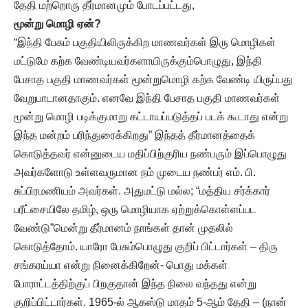
தேதி மற்றொரு தீர்மானமும் போடப்பட்டது,
மூன்று மொழி ஏன்?
“இந்தி பேசும் பகுதியிலிருக்கிற மாணவர்கள் இரு மொழிகள்
மட்டுமே கற்க வேண்டியவர்களாயிருக்கும்பொழுது, இந்தி
பேசாத பகுதி மாணவர்கள் மூன்றுமொழி கற்க வேண்டி யிருப்பது
வேறுபாடானதாகும். எனவே இந்தி பேசாத பகுதி மாணவர்கள்
மூன்று மொழி படிக்குமாறு கட்டாயப்படுத்தப் படக் கூடாது என்று
இந்த மன்றம் பரிந்துரைக்கிறது” இந்தத் தீர்மானத்தைக்
கொடுத்தவர் என்னுடைய மதிப்பிற்குரிய நண்பரும் இப்பொழுது
அவர்களோடு உள்ளவருமான நம் முடைய நண்பர் எம். பி.
சுப்பிரமணியம் அவர்கள். அதுமட்டு மல்ல; “மத்திய சர்க்கார்
பரீட்சையிலே தமிழ், ஒரு மொழியாக ஏற்றுக்கொள்ளப்பட
வேண்டு”மென்று தீர்மானம் நாங்கள் தான் முதலில்
கொடுத்தோம். யாரோ பேசும்பொழுது குறிப் பிட்டார்கள் – திரு
சங்கரய்யா என்று நினைக்கிறேன்- பொது மக்கள்
போராட்டத்திற்குப் பிறகுதான் இந்த நிலை வந்தது என்று
குறிப்பிட்டார்கள். 1965-ல் ஆகஸ்டு மாதம் 5-ஆம் தேதி – (நான்