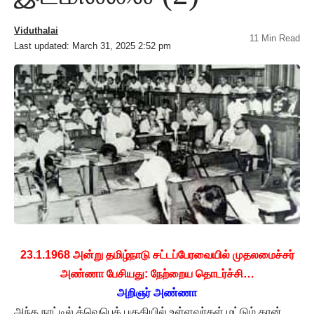
Viduthalai
11 Min Read
Last updated: March 31, 2025 2:52 pm
23.1.1968 அன்று தமிழ்நாடு சட்டப்பேரவையில் முதலமைச்சர்
அண்ணா பேசியது: நேற்றைய தொடர்ச்சி…
அறிஞர் அண்ணா
அந்த நாட்டில் க்வெபெக் பகுதியில் உள்ளவர்கள் மட்டும் தான்