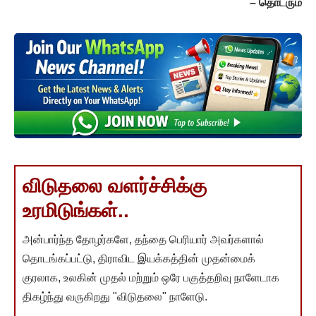
– தொடரும்
விடுதலை வளர்ச்சிக்கு
உரமிடுங்கள்..
அன்பார்ந்த தோழர்களே, தந்தை பெரியார் அவர்களால்
தொடங்கப்பட்டு, திராவிட இயக்கத்தின் முதன்மைக்
குரலாக, உலகின் முதல் மற்றும் ஒரே பகுத்தறிவு நாளேடாக
திகழ்ந்து வருகிறது "விடுதலை" நாளேடு.