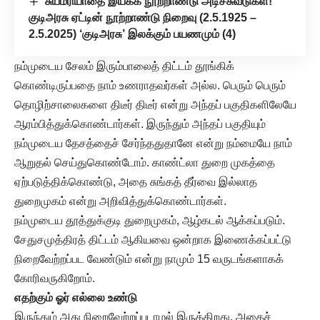
சுயமரியாதை இயக்க நூற்றாண்டு அடிச்சுவடுகள்!
குடிஅரசு ஏட்டின் நூற்றாண்டு நிறைவு (2.5.1925 –
2.5.2025) ‘குடிஅரசு’ இலக்கும் பயணமும் (4)
நம்முடைய சேலம் இரும்பாலைத் திட்டம் தூங்கிக்
கொண்டிருப்பதை நாம் உணராதவர்கள் அல்ல. பெரும் பெரும்
தொழிற்சாலைகளை திடீர் திடீர் என்று அந்தப் பகுதிகளிலேயே
ஆரம்பித்துக்கொண்டார்கள். இருந்தும் அந்தப் பகுதியும்
நம்முடைய தேசத்தைச் சேர்ந்ததுதானே என்று நம்மையே நாம்
ஆறுதல் செய்துகொண்டோம். காண்ட்லா துறை முகத்தை
ஏற்படுத்திக்கொண்டு, அதை சுங்கத் தீர்வை இல்லாத
துறைமுகம் என்று அறிவித்துக்கொண்டார்கள்.
நம்முடைய தூத்துக்குடி துறைமுகம், ஆழ்கடல் ஆக்கப்படும்.
சேதுசமுத்திரத் திட்டம் ஆகியவை ஒன்றாக இணைக்கப்பட்டு
நிறைவேற்றப்பட வேண்டும் என்று நாமும் 15 வருடங்களாகக்
கோரிவருகிறோம்.
எதற்கும் ஓர் எல்லை உண்டு
இருந்தும் அது நிறைவேற்றப்படாமல் இருக்கிறது. அதைச்