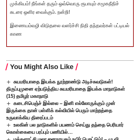
முக்கியம்! நீங்கள் தரும் ஒவ்வொரு ரூபாயும் சமூகநீதிச்
சுடரை ஒளிர வைக்கும். நன்றி!
இணையம்வழி விடுதலை வளர்ச்சி நிதி தந்தவர்கள் பட்டியல்
காண
You Might Also Like
சுயமரியாதை இயக்க நூற்றாண்டு அடிச்சுவடுகள்!
திருப்புமுனை ஏற்படுத்திய சுயமரியாதை இயக்க மாநாடுகள்
(15) தமிழர் மகாநாடு
கடைசிபெஞ்ச் இல்லை – இனி எல்லோருக்கும் முன்
இருக்கை தான் பள்ளிக் கல்வியில் பெரும் மாற்றத்தை
உருவாக்கிய திரைப்படம்
உலகின் பல நாடுகளில் பயணம் செய்து தந்தை பெரியார்
கொள்கையை பரப்பும் பணியில்…
மக்களாட்சி மலர ஜனநாயகம் உயிர் பெறட்டும்! – மு.வி.