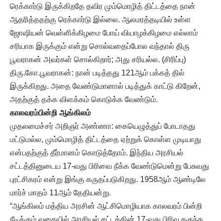
ரெக்கார்டு இருக்கிறதே தவிர மும்மொழித் திட்டத்தை நான்
ஆதரித்ததற்கு ரெக்கார்டு இல்லை. ஆலமரத்தடியில் உள்ள
ஜோஷியன் வெள்ளிக்கிழமை போய் வியாழக்கிழமை எல்லாம்
சரியாக இருக்கும் என்று சொல்வதைப்போல வந்தால் திரு
பூவராகன் அவர்கள் சொல்கிறார்; அது சரியல்ல. (சிரிப்பு)
திரு.கோ.பூவராகன்: நான் படித்தது 121ஆம் பக்கத் தில்
இருக்கிறது. அதை வேண்டுமானால் படித்துக் காட்டு கிறேன்,
அதற்குத் தக்க விளக்கம் கொடுக்க வேண்டும்.
காலவரம்பின்றி ஆங்கிலம்
முதலமைச்சர் அறிஞர் அண்ணா: கையெழுத்துப் போடாதது
மட்டுமல்ல, மும்மொழித் திட்டத்தை ஏற்றுக் கொள்ள முடியாது
என்பதற்குத் தீர்மானம் கொடுத்தோம். இந்திய அரசியல்
சட்டத்தினுடைய 17-வது பிரிவை நீக்க வேண்டுமென்று பேசுவது
புரட்சிகரம் என்று இங்கு கருதப்படுகிறது. 1958ஆம் ஆண்டிலே
மார்ச் மாதம் 11ஆம் தேதியன்று.
“ஆங்கிலம் மத்திய அரசின் ஆட்சிமொழியாக காலவரம் பின்றி
நீடிக்கும் வகையில் அரசியல் சட்டத்தின் 17-வது பிரிவு தகுந்த