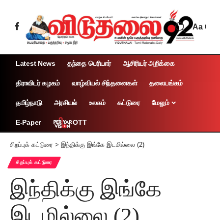
Aa
Latest News
தந்தை பெரியார்
ஆசிரியர் அறிக்கை
திராவிடர் கழகம்
வாழ்வியல் சிந்தனைகள்
தலையங்கம்
தமிழ்நாடு
அரசியல்
உலகம்
கட்டுரை
மேலும்
OTT
E-Paper
சிறப்புக் கட்டுரை
>
இந்திக்கு இங்கே இடமில்லை (2)
சிறப்புக் கட்டுரை
இந்திக்கு இங்கே
இடமில்லை (2)