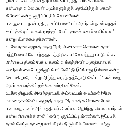
நான் உடனே “அவ்விதமும் கையெழுத்து வாங்கவில்லை
என்பதை அம்மையார் அவர்களுக்குத் தெரிவித்துக் கொள்
கிறேன்” என்று குறிப்பிட்டுச் சொன்னேன்.
என்னுடைய நண்பர்திரு. சுப்பிரமணியம் அவர்கள் நான் எந்தக்
கூட்டத்திலும் கையெழுத்துப் போட்டதாகச் சொல்ல வில்லை”
என்று விளக்கம் தந்தார்கள்.
உடனே நான் எழுந்திருந்து “நிதி அமைச்சர் சொன்ன தாகப்
பத்திரிகையிலே வந்தது. பத்திரிகையிலே வந்தது மட்டுமல்ல.
நேற்றைய தினம் பேசிய கனம் அங்கத்தினர் அனந்தநாயகி
அவர்கள் கையெழுத்துப் போட்டுவிட்டு இப்போது இல்லை என்று
சொல்கிறாரே என்று ஆழ்ந்த வருத் தத்தோடு கேட்டார்” என்பதை
அவர் கவனத்திற்குக் கொண்டு வந்தேன்.
உடனே திருமதி அனந்தநாயகி அம்மையார் அவர்கள் இந்த
மாமன்றத்திலேயே எழுந்திருந்து, “திருத்திக் கொண் டேன்
என்பதை கனம் அங்கத்தினர் அவர்கள் தெரிந்து கொள் வார்கள்
என்று நினைக்கிறேன் ” என்று குறிப்பிட்டுள்ளார்கள். இப்படித்
தான் செய்த தவறை காங்கிரஸ் திருத்திக் கொண் டதற்கு