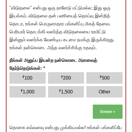
"விடுதலை" என்பது ஒரு நாளேடு மட்டுமல்ல; இது ஒரு
இயக்கம். விடுதலை தன் பணியைத் தொய்வு இன்றித்
தொடர, உங்கள் பொருளாதார பங்களிப்பு மிகத் தேவை.
பெரியார் தொடங்கி வளர்த்த விடுதலையை உரமிட்டு
இன்னும் வளர்க்க வேண்டிய கடமை நமக்கு இருக்கிறது.
உங்கள் நன்கொடை அந்த வளர்ச்சிக்கு உதவும்.
நீங்கள் அனுப்ப இயன்ற நன்கொடை அளவைத்
தேர்ந்தெடுங்கள்:
*
₹
₹
₹
100
200
500
₹
₹
1,000
1,500
Other
Donate
»
தொகை எவ்வளவு என்பது முக்கியமல்ல! உங்கள் பங்களிப்பே