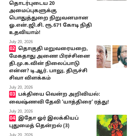
தொடர்புடைய 20
அமைப்புகளுக்கு
பொதுத்துறை நிறுவனமான
ஓ.என்.ஜி.சி. ரூ.671 கோடி நிதி
உதவியாம்!
July 20, 2026
தொகுதி மறுவரையறை,
மேகதாது அணை பிரச்சினை
தி.மு.க.வின் நிலைப்பாடு
என்ன? டி.ஆர். பாலு, திருச்சி
சிவா விளக்கம்
July 20, 2026
பக்தியை வென்ற அறிவியல்:
வைஷ்ணவி தேவி ‘யாத்திரை’ ரத்து!
July 20, 2026
இதோ ஓர் இலக்கியப்
புதுமைத் தென்றல் (3)
July 20, 2026