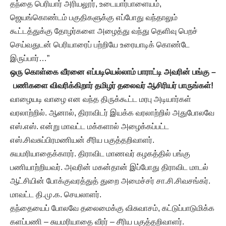
தந்தை பெரியார் அரியலூர், உடையார்பாளையம்,
ஜெயங்கொண்டம் பகுதிகளுக்கு எப்போது வந்தாலும்
கூட்டத்துக்கு தோழர்களை அழைத்து வந்து தெளிவு பெறச்
செய்வதுடன் பெரியாரைப் பற்றியே உரையாடிக் கொண்டே
இருப்பார்…”
ஒரு கொள்கை வீரனை எப்படியெல்லாம் பாராட்டி அவரின் பங்கு –
பணிகளை விவரிக்கிறார் தமிழர் தலைவர் ஆசிரியர் பாருங்கள்!
வாழையடி வாழை என வந்த திருக்கூட்ட மரபு அடியார்கள்
வரலாற்றில். ஆனால், திராவிடர் இயக்க வரலாற்றில் அதுபோலவே
எஸ்.எஸ். என்று மாவட்ட மக்களால் அழைக்கப்பட்ட
எஸ்.சிவசுப்பிரமணியன் சீரிய பகுத்தறிவாளர்.
சுயமரியாதைக்காரர். திராவிட மாணவர் கழகத்தில் பங்கு
பணியாற்றியவர். அவரின் மகன்தான் இப்போது திராவிட மாடல்
ஆட்சியின் போக்குவரத்துத் துறை அமைச்சர் சா.சி.சிவசங்கர்.
மாவட்ட தி.மு.க. செயலாளர்.
தந்தையைப் போலவே தலைமைக்கு விசுவாசம், கட்டுப்பாடுமிக்க
களப்பணி – சுயமரியாதை வீரர் – சீரிய பகுத்தறிவாளர்.