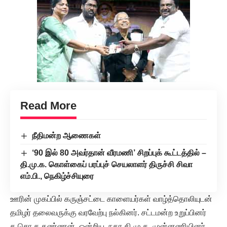
Read More
நீதிமன்ற ஆணைகள்
‘90 இல் 80 அவர்தான் வீரமணி’ சிறப்புக் கூட்டத்தில் –
தி.மு.க. கொள்கைப் பரப்புச் செயலாளர் திருச்சி சிவா
எம்.பி., நெகிழ்ச்சியுரை
ஊரின் முகப்பில் கருஞ்சட்டை காளையர்கள் வாழ்த்தொலியுடன்
தமிழர் தலைவருக்கு வரவேற்பு நல்கினர். சட்டமன்ற உறுப்பினர்
க.சொ.க.கண்ணன், ஒன்றிய, நகர தி.மு.க. முன்னணியினர்,