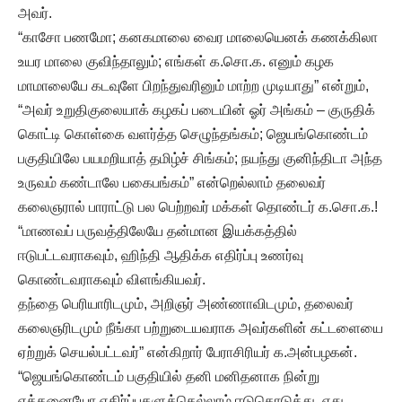
அவர்.
“காசோ பணமோ; கனகமாலை வைர மாலையெனக் கணக்கிலா
உயர மாலை குவிந்தாலும்; எங்கள் க.சொ.க. எனும் கழக
மாமாலையே கடவுளே பிறந்துவரினும் மாற்ற முடியாது” என்றும்,
“அவர் உறுதிகுலையாக் கழகப் படையின் ஓர் அங்கம் – குருதிக்
கொட்டி கொள்கை வளர்த்த செழுந்தங்கம்; ஜெயங்கொண்டம்
பகுதியிலே பயமறியாத் தமிழ்ச் சிங்கம்; நயந்து குனிந்திடா அந்த
உருவம் கண்டாலே பகைபங்கம்” என்றெல்லாம் தலைவர்
கலைஞரால் பாராட்டு பல பெற்றவர் மக்கள் தொண்டர் க.சொ.க.!
“மாணவப் பருவத்திலேயே தன்மான இயக்கத்தில்
ஈடுபட்டவராகவும், ஹிந்தி ஆதிக்க எதிர்ப்பு உணர்வு
கொண்டவராகவும் விளங்கியவர்.
தந்தை பெரியாரிடமும், அறிஞர் அண்ணாவிடமும், தலைவர்
கலைஞரிடமும் நீங்கா பற்றுடையவராக அவர்களின் கட்டளையை
ஏற்றுக் செயல்பட்டவர்” என்கிறார் பேராசிரியர் க.அன்பழகன்.
“ஜெயங்கொண்டம் பகுதியில் தனி மனிதனாக நின்று
எத்தனையோ எதிர்ப்புகளுக்கெல்லாம் ஈடுகொடுத்து, எது