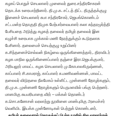
கழகப் பொதுச் செயலாளர் முனைவர் துரை.சந்திரசேகரன்
தொடக்க உரையாற்றினார். தி.மு.க. சட்டத் திட்ட திருத்தக்குழு
இணைச் செயலாளர் சுபா சந்திரசேகர், ஜெயங்கொண்டம்
சட்டமன்ற தொகுதி திமுக மேற்பார்வையாளர் கலா சுந்தரமூர்த்தி
பேசியதை அடுத்து கழகத் தலைவர் தமிழர் தலைவர் இன
எழுச்சி உரையாக முக்கால் மணி நேரத்துக்கும் கூடுதலாக
பேசினார். தலைமைச் செயற்குழு உறுப்பினர்
க.சிந்தனைச்செல்வன் நிகழ்வை ஒருங்கிணைத்தார்,. திராவிடர்
கழக மாநில ஒருங்கிணைப்பாளர் தஞ்சை இரா.ஜெயக்குமார்,
அரியலூர் மாவட்ட கழக செயலாளர் மு.கோபாலகிருஷ்ணன்,
காப்பாளர் சி.காமராஜ், காப்பாளர் சு.மணிவண்ணன், மாவட்ட
தலைவர் விடுதலை நீலமேகம் உள்ளிட்ட முன்னணி தோழர்களும்,
தி.மு.க. முன்னணி தோழர்களும் பெருமளவில் பங்கு பெற்றனர்.
மானமிகு சுயமரியாதை வீரர் – மக்கள் தொண்டர்
க.சொ.கணேசன் வரலாற்று நூலினை மாண்புமிகு அமைச்சர்
வெளியிட இயக்க முன்னோடிகள் பெற்றுக் கொண்டனர்.
தமிழர் தலைவரால் தொகுக்கப் பெற்ற நூலில் சில வரலாற்றுச்