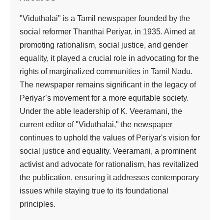
இலையில்
உருளுவதற்கு
நீதிமன்றம் தடை!
Viduthalai
1 Min Read
Last updated: March 13, 2025 2:28 pm
கரூர், மார்ச் 13 பக்தர்கள் எச்சில் இலையில் உருளுவதற்கு
மதுரை உயர்நீதிமன்றக் கிளை தடை விதித்துள்ளது.
கரூர் சதாசிவ பிரம்மேந்திரர் கோவிலில் பார்ப்பனர்கள் சாப்பிட்டு
வைத்த எச்சில் இலையில் உருளுதல் என்கின்ற பழக்கம் மனித
மாண்புக்கு எதிரானது என்றும், அரசமைப்புச் சட்டத்தில்
கூறப்பட்டுள்ள தனிமனித உரிமைக்கும் எதிரானது என்றும்,
அதை தடை செய்ய வேண்டும் என்றும் வழக்குத்