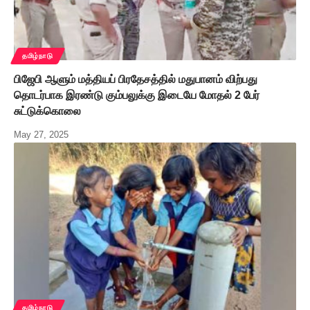
தமிழ்நாடு
பிஜேபி ஆளும் மத்தியப் பிரதேசத்தில் மதுபானம் விற்பது
தொடர்பாக இரண்டு கும்பலுக்கு இடையே மோதல் 2 பேர்
சுட்டுக்கொலை
May 27, 2025
தமிழ்நாடு