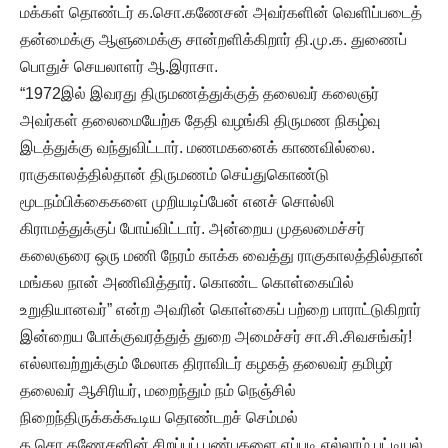
மக்கள் தொண்டர் க.சொ.கணேசன் அவர்களின் வெளிப்படைத்
தன்மைக்கு ஆளுமைக்கு சான்றளிக்கிறார் தி.மு.க. துணைப்
பொதுச் செயலாளர் ஆ.இராசா.
“1972இல் இவரது திருமணத்துக்குத் தலைவர் கலைஞர்
அவர்கள் தலைமையேற்க தேதி வழங்கி திருமண நிகழ்வு
இடத்துக்கு வந்துவிட்டார். மணமகனைக் காணவில்லை.
ராகுகாலத்தில்தான் திருமணம் செய்துகொண்டு
மூடநம்பிக்கைகளை முறியடிப்பேன் எனச் சொல்லி
கிராமத்துக்குப் போய்விட்டார். அன்றைய முதலமைச்சர்
கலைஞரை ஒரு மணி நேரம் காக்க வைத்து ராகுகாலத்தில்தான்
மங்கல நான் அணிவித்தார். கொண்ட கொள்கையில்
உறுதியானவர்” என்ற அவரின் கொள்கைப் பற்றை பாராட்டுகிறார்
இன்றைய போக்குவரத்துத் துறை அமைச்சர் சா.சி.சிவசங்கர்!
எல்லாவற்றுக்கும் மேலாக திராவிடர் கழகத் தலைவர் தமிழர்
தலைவர் ஆசிரியர், மறைந்தும் நம் நெஞ்சில்
நிறைந்திருக்கக்கூடிய தொண்டறச் செம்மல்
க.சொ.கணேசனின் சிறப்புப் பண்புகளை எப்படி எல்லாம் பட்டியல்