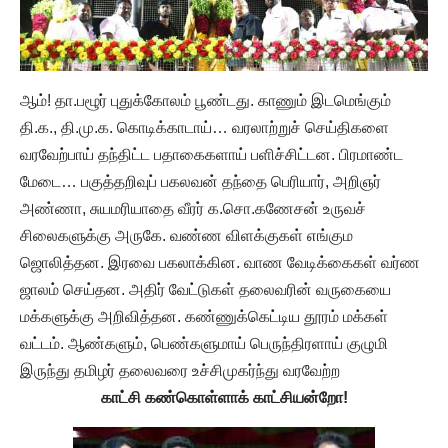
ஆம்! தா.பழூர் புதுக்கோலம் பூண்டது. காணும் இடமெங்கும்
தி.க., தி.மு.க. கொடிக்காடாய்… வரலாற்றுச் செய்திகளை
வரவேற்பாய் தந்திட்ட பதாகைகளாய் பளிச்சிட்டன. பிரமாண்ட
மேடை… பகுத்தறிவுப் பகலவன் தந்தை பெரியார், அறிஞர்
அண்ணா, சுயமரியாதை வீரர் க.சொ.கணேசன் உருவச்
சிலைகளுக்கு அருகே. வண்ண விளக்குகள் எங்கும
ஜொலித்தன. இரவை பகலாக்கின. வாண வேடிக்கைகள் வர்ண
ஜாலம் செய்தன. அதிர் வேட்டுகள் தலைவரின் வருகையை
மக்களுக்கு அறிவித்தன. கண்ணுக்கெட்டிய தூரம் மக்கள்
வட்டம். ஆண்களும், பெண்களுமாய் பெருந்திரளாய் குழுமி
இருந்து தமிழர் தலைவரை உச்சிமுகர்ந்து வரவேற்ற
காட்சி கண்கொள்ளாக் காட்சியன்றோ!