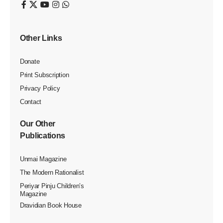
தொடுக்கப்பட்டதில், ‘‘காலம் காலமாக நடைபெற்று வருவதை
நிறுத்த முடியாது’’ என்றும், ‘‘எச்சில் இலையில் அதுவும்
‘பிராமணர்கள்’ சாப்பிட்டு கீழே போட்ட எச்சில் இலையில்
உருளுவது தவறல்ல’’ என்றும் மதுரை உயர்நீதிமன்றக் கிளையின்
நீதிபதி ஜி.ஆர்.சுவாமிநாதன் தீர்ப்பளித்தார்.
அந்தத் தீர்ப்பை எதிர்த்து தமிழ்நாடு அரசும், சமூக
ஆர்வலர்களும் மேல்முறையீட்டு வழக்கினை தாக்கல்
செய்தார்கள்.
அந்த வழக்கில் இன்று (13.3.2025) தீர்ப்பளித்த மதுரை
உயர்நீதிமன்றக் கிளை நீதிபதிகள் சுரேஷ்குமார் மற்றும் அருள்
முருகன்ஆகியோர் அடங்கிய அமர்வு, ‘‘ஜி.ஆர்.சுவாமிமிநாதன்
என்ற நீதிபதி அளித்த தீர்ப்பு செல்லாது’’ என்றும், ‘‘இது
சம்பந்தமாக உச்சநீதிமன்றத்தில் வழக்கு நிலுவையில் இருக்கும்
போது இது போன்ற தீர்ப்புகள் வழங்கக் கூடாது’’ என்றும்
குறிப்பிட்டு எச்சில் இலையில் உருளுவதற்குத் தடை விதித்துத்
தீர்ப்பளித்தனர்.