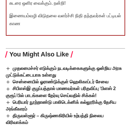
சுடரை ஒளிர வைக்கும். நன்றி!
இணையம்வழி விடுதலை வளர்ச்சி நிதி தந்தவர்கள் பட்டியல்
காண
You Might Also Like
முதலமைச்சர் எடுக்கும் நடவடிக்கைகளுக்கு ஒன்றிய அரசு
முட்டுக்கட்டையாக உள்ளது
சென்னையில் ஓராண்டுக்குள் ஹெலிகாப்டர் சேவை
சிபிஎஸ்இ குழப்பத்தால் மாணவர்கள் பரிதவிப்பு ‘பிளஸ் 2
குரூப்’பில் பாடங்களை தேர்வு செய்வதில் சிக்கல்!
பெரியார் நூற்றாண்டு பாலிடெக்னிக் கல்லூரிக்கு தேசிய
அங்கீகாரம்
திருவள்ளூர் – கிருஷ்ணகிரியில் உற்பத்தி நிலைய
விரிவாக்கம்