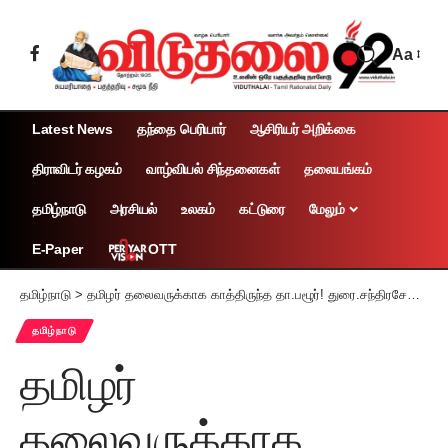
Aa
Latest News
தந்தை பெரியார்
ஆசிரியர் அறிக்கை
திராவிடர் கழகம்
வாழ்வியல் சிந்தனைகள்
தலையங்கம்
தமிழ்நாடு
அரசியல்
உலகம்
கட்டுரை
மேலும்
OTT
E-Paper
தமிழ்நாடு
>
தமிழர் தலைவருக்காக காத்திருந்த தா.பழூர்! துரை.சந்திரசேகரன் பொதுச் செயலாளர்
தமிழ்நாடு
தமிழர்
தலைவருக்காக