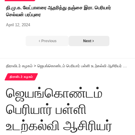
தி.மு.க. வேட்பாளரை ஆதரித்து தஞ்சை இரா. பெரியார்
செல்வன் பரப்புரை
April 12, 2024
Previous
Next
திராவிடர் கழகம்
>
ஜெயங்கொண்டம் பெரியார் பள்ளி உடற்கல்வி ஆசிரியர் தேசிய மாணவர் படையின் வீரமாராயம் விருதினைப் பெற்றார்
திராவிடர் கழகம்
ஜெயங்கொண்டம்
பெரியார் பள்ளி
உடற்கல்வி ஆசிரியர்