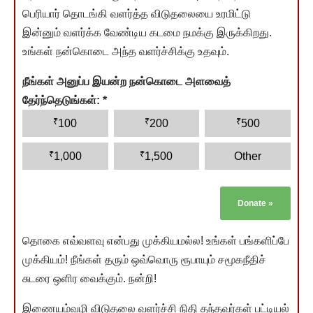
பெரியார் தொடங்கி வளர்த்த விடுதலையை உரமிட்டு
இன்னும் வளர்க்க வேண்டிய கடமை நமக்கு இருக்கிறது.
உங்கள் நன்கொடை அந்த வளர்ச்சிக்கு உதவும்.
நீங்கள் அனுப்ப இயன்ற நன்கொடை அளவைத்
தேர்ந்தெடுங்கள்:
*
₹
₹
₹
100
200
500
₹
₹
1,000
1,500
Other
Donate
»
தொகை எவ்வளவு என்பது முக்கியமல்ல! உங்கள் பங்களிப்பே
முக்கியம்! நீங்கள் தரும் ஒவ்வொரு ரூபாயும் சமூகநீதிச்
சுடரை ஒளிர வைக்கும். நன்றி!
இணையம்வழி விடுதலை வளர்ச்சி நிதி தந்தவர்கள் பட்டியல்