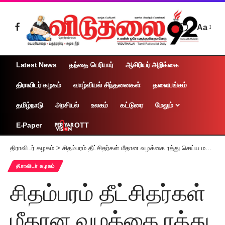
Aa
Latest News
தந்தை பெரியார்
ஆசிரியர் அறிக்கை
திராவிடர் கழகம்
வாழ்வியல் சிந்தனைகள்
தலையங்கம்
தமிழ்நாடு
அரசியல்
உலகம்
கட்டுரை
மேலும்
OTT
E-Paper
திராவிடர் கழகம்
>
சிதம்பரம் தீட்சிதர்கள் மீதான வழக்கை ரத்து செய்ய மறுப்பு
திராவிடர் கழகம்
சிதம்பரம் தீட்சிதர்கள்
மீதான வழக்கை ரத்து