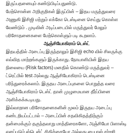
இருப்பதனையும் கண்டுபிடிப்பதுண்டு.
மேற்சொன்ன அறிகுறிகள் இருப்பின் – இதய மருத்துவரை
அணுகி இசிஜி மற்றும் எக்கோ டெஸ்டினை செய்து கொள்ள
வேண்டும் . முடிவின் அடிப்படையில் மருத்துவர் மேலும்
பரிசோதனைகளை மேற்கொள்ளும் படி கூறலாம்.
ஆஞ்சியோகிராம் டெஸ்ட்
இதயத்தில் அடைப்பு இருந்தாலும் இசிஜி echo வில் சிலருக்கு
எவ்வித மாற்றங்களும் இருக்காது. நோயாளியின் இதய
நிலையை (Risk factors) மனதில் கொண்டு மருத்துவர் –
ட்ரெட்மில் test அல்லது ஆஞ்சியோகிராம் டெஸ்டினை
பரிந்துரைக்கலாம். இருதய அடைப்புகளை பொறுத்த வரை
ஆஞ்சியோகிராம் டெஸ்ட் தான் முழுமையான தீர்ப்பினை
அளிக்கக்கூடியது.
இவ்வாறான பரிசோதனைகளின் மூலம் இருதய அடைப்பு
கண்டறியப்பட்டால் – அடைப்பின் சதவிகிதத்திற்கும்
தன்மைக்கும் தகுந்தவாறு மாத்திரைகளோ, அஞ்சியோ பிளாஸ்டி
எனப்படும் ஸ்டென்ட் சிகிச்சையோ அல்லது பைபாஸ் சர்ஜரி