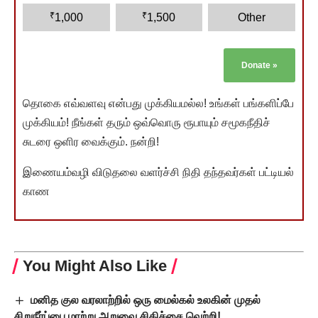
₹
₹
1,000
1,500
Other
Donate
»
தொகை எவ்வளவு என்பது முக்கியமல்ல! உங்கள் பங்களிப்பே
முக்கியம்! நீங்கள் தரும் ஒவ்வொரு ரூபாயும் சமூகநீதிச்
சுடரை ஒளிர வைக்கும். நன்றி!
இணையம்வழி விடுதலை வளர்ச்சி நிதி தந்தவர்கள் பட்டியல்
காண
You Might Also Like
மனித குல வரலாற்றில் ஒரு மைல்கல் உலகின் முதல்
சிறுநீர்ப்பை மாற்று அறுவை சிகிச்சை வெற்றி!