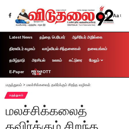
Aa
Latest News
தந்தை பெரியார்
ஆசிரியர் அறிக்கை
திராவிடர் கழகம்
வாழ்வியல் சிந்தனைகள்
தலையங்கம்
தமிழ்நாடு
அரசியல்
உலகம்
கட்டுரை
மேலும்
OTT
E-Paper
மருத்துவம்
>
மலச்சிக்கலைத் தவிர்க்கும் சிறந்த வழிகள்
மருத்துவம்
மலச்சிக்கலைத்
தவிர்க்கும் சிறந்த