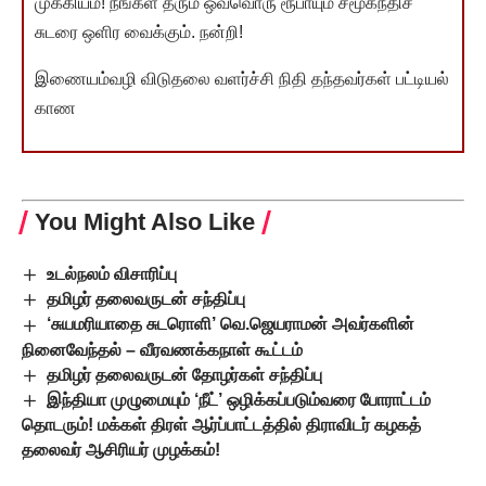
முக்கியம்! நீங்கள் தரும் ஒவ்வொரு ரூபாயும் சமூகநீதிச்
சுடரை ஒளிர வைக்கும். நன்றி!
இணையம்வழி விடுதலை வளர்ச்சி நிதி தந்தவர்கள் பட்டியல்
காண
You Might Also Like
உடல்நலம் விசாரிப்பு
தமிழர் தலைவருடன் சந்திப்பு
‘சுயமரியாதை சுடரொளி’ வெ.ஜெயராமன் அவர்களின்
நினைவேந்தல் – வீரவணக்கநாள் கூட்டம்
தமிழர் தலைவருடன் தோழர்கள் சந்திப்பு
இந்தியா முழுமையும் ‘நீட்’ ஒழிக்கப்படும்வரை போராட்டம்
தொடரும்! மக்கள் திரள் ஆர்ப்பாட்டத்தில் திராவிடர் கழகத்
தலைவர் ஆசிரியர் முழக்கம்!