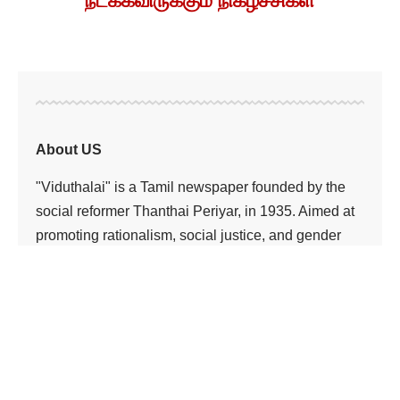
நடக்கவிருக்கும் நிகழ்ச்சிகள்
About US
"Viduthalai" is a Tamil newspaper founded by the
social reformer Thanthai Periyar, in 1935. Aimed at
promoting rationalism, social justice, and gender
equality, it played a crucial role in advocating for the
rights of marginalized communities in Tamil Nadu.
The newspaper remains significant in the legacy of
Periyar’s movement for a more equitable society.
Under the able leadership of K. Veeramani, the
current editor of "Viduthalai," the newspaper