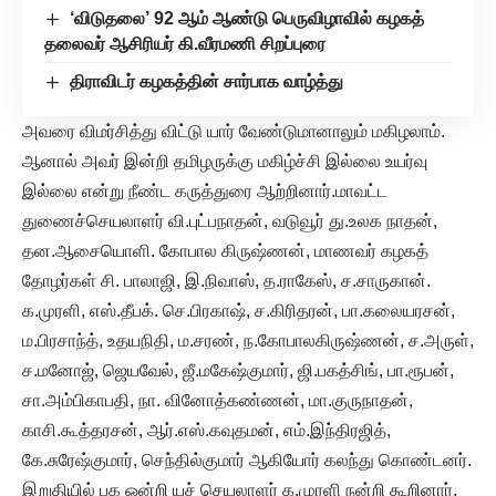
‘விடுதலை’ 92 ஆம் ஆண்டு பெருவிழாவில் கழகத்
தலைவர் ஆசிரியர் கி.வீரமணி சிறப்புரை
திராவிடர் கழகத்தின் சார்பாக வாழ்த்து
அவரை விமர்சித்து விட்டு யார் வேண்டுமானாலும் மகிழலாம்.
ஆனால் அவர் இன்றி தமிழருக்கு மகிழ்ச்சி இல்லை உயர்வு
இல்லை என்று நீண்ட கருத்துரை ஆற்றினார்.மாவட்ட
துணைச்செயலாளர் வி.புட்பநாதன், வடுவூர் து.உலக நாதன்,
தன.ஆசையொளி. கோபால கிருஷ்ணன், மாணவர் கழகத்
தோழர்கள் சி. பாலாஜி, இ.நிவாஸ், த.ராகேஸ், ச.சாருகான்.
க.முரளி, எஸ்.தீபக். செ.பிரகாஷ், ச.கிரிதரன், பா.கலையரசன்,
ம.பிரசாந்த், உதயநிதி, ம.சரண், ந.கோபாலகிருஷ்ணன், ச.அருள்,
ச.மனோஜ், ஜெயவேல், ஜீ.மகேஷ்குமார், ஜி.பகத்சிங், பா.ரூபன்,
சா.அம்பிகாபதி, நா. வினோத்கண்ணன், மா.குருநாதன்,
காசி.கூத்தரசன், ஆர்.எஸ்.கவுதமன், எம்.இந்திரஜித்,
கே.சுரேஷ்குமார், செந்தில்குமார் ஆகியோர் கலந்து கொண்டனர்.
இறுதியில் பக ஒன்றி யச் செயலாளர் க.முரளி நன்றி கூறினார்.