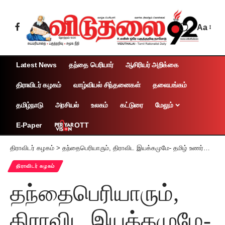
Aa
Latest News
தந்தை பெரியார்
ஆசிரியர் அறிக்கை
திராவிடர் கழகம்
வாழ்வியல் சிந்தனைகள்
தலையங்கம்
தமிழ்நாடு
அரசியல்
உலகம்
கட்டுரை
மேலும்
OTT
E-Paper
திராவிடர் கழகம்
>
தந்தைபெரியாரும், திராவிட இயக்கமுமே- தமிழ் உணர்வை தமிழர்களிடம் வளர்த்தனர்
திராவிடர் கழகம்
தந்தைபெரியாரும்,
திராவிட இயக்கமுமே-