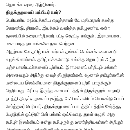
தொடக்க வுரை ஆற்றினார்.
திருக்குறளைப் பரப்பியர் யார்?
பெரியாரிய அம்பேத்கரிய எழுத்தாளர் வே.மதிமாறன் கலந்து
கொண்டு. திராவிட இயக்கம் வளர்த்த தமிழுணர்வு என்ற
தலைப்பில் உரையாற்றினார். பட்டி தொட்டி எங்கும் . இராமாயண,
மகா பாரத நாடகங்களே நடைபெற்றன.
அதற்காகவே தமிழ் மன் னர்கள் தங்கள் செல்வங்களை வாரி
வழங்கினார்கள். தமிழ் மக்களோடு எவ்வித தொடர்பும் அற்ற
பஞ்ச பாண்டவர்களைப் பற்றியும், இராமனைப் பற்றியும் மக்கள்
அனைவரும் அறிந்து வைத் திருந்தார்கள், ஆனால் தமிழர்களின்
பண்டைய இலக்கியமான திருக்குறளைப் பற்றி யாருக்கும்
தெரியாது. அப்படி இருந்த கால கட்டத்தில் திருக்குறள் மாநாடு
நடத்தி திருக்குறளைப் புகழ்ந்து பேசி மக்களிடம் கொண்டு போய்
சேர்த்தவர் பெரியார். திருக்குற ளைப் பாடத்திட்டத்தில் சேர்த்து,
பேருந்தில் ஓட்டுநர் பின் பக்கம் ஒவ்வொரு குறள் எழுதி அது
தமிழர் இலக்கியம் என்று தமிழருக்கு உணர்த்தியவர்கள் அறிஞர்
அண்ணாவும், முத்தமிழறிஞர் கலைஞரும் ஆவர்.