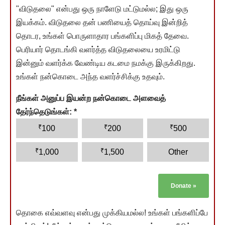
"விடுதலை" என்பது ஒரு நாளேடு மட்டுமல்ல; இது ஒரு
இயக்கம். விடுதலை தன் பணியைத் தொய்வு இன்றித்
தொடர, உங்கள் பொருளாதார பங்களிப்பு மிகத் தேவை.
பெரியார் தொடங்கி வளர்த்த விடுதலையை உரமிட்டு
இன்னும் வளர்க்க வேண்டிய கடமை நமக்கு இருக்கிறது.
உங்கள் நன்கொடை அந்த வளர்ச்சிக்கு உதவும்.
நீங்கள் அனுப்ப இயன்ற நன்கொடை அளவைத்
தேர்ந்தெடுங்கள்:
*
₹
₹
₹
100
200
500
₹
₹
1,000
1,500
Other
Donate
»
தொகை எவ்வளவு என்பது முக்கியமல்ல! உங்கள் பங்களிப்பே