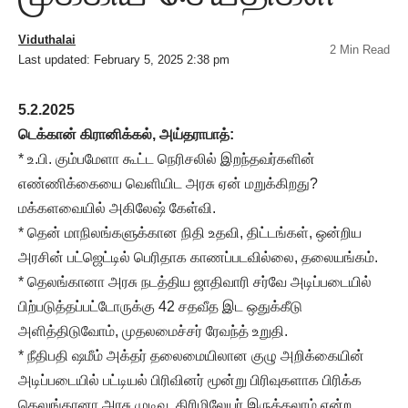
Viduthalai
2 Min Read
Last updated: February 5, 2025 2:38 pm
5.2.2025
டெக்கான் கிரானிக்கல், அய்தராபாத்:
* உ.பி. கும்பமேளா கூட்ட நெரிசலில் இறந்தவர்களின்
எண்ணிக்கையை வெளியிட அரசு ஏன் மறுக்கிறது?
மக்களவையில் அகிலேஷ் கேள்வி.
* தென் மாநிலங்களுக்கான நிதி உதவி, திட்டங்கள், ஒன்றிய
அரசின் பட்ஜெட்டில் பெரிதாக காணப்படவில்லை, தலையங்கம்.
* தெலங்கானா அரசு நடத்திய ஜாதிவாரி சர்வே அடிப்படையில்
பிற்படுத்தப்பட்டோருக்கு 42 சதவீத இட ஒதுக்கீடு
அளித்திடுவோம், முதலமைச்சர் ரேவந்த் உறுதி.
* நீதிபதி ஷமீம் அக்தர் தலைமையிலான குழு அறிக்கையின்
அடிப்படையில் பட்டியல் பிரிவினர் மூன்று பிரிவுகளாக பிரிக்க
தெலுங்கானா அரசு முடிவு. கிரிமிலேயர் இருக்கலாம் என்ற