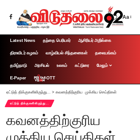
Aa
Latest News
தந்தை பெரியார்
ஆசிரியர் அறிக்கை
திராவிடர் கழகம்
வாழ்வியல் சிந்தனைகள்
தலையங்கம்
தமிழ்நாடு
அரசியல்
உலகம்
கட்டுரை
மேலும்
OTT
E-Paper
ஏட்டுத் திக்குகளிலிருந்து...
>
கவனத்திற்குரிய முக்கிய செய்திகள்
ஏட்டுத் திக்குகளிலிருந்து...
கவனத்திற்குரிய
முக்கிய செய்திகள்