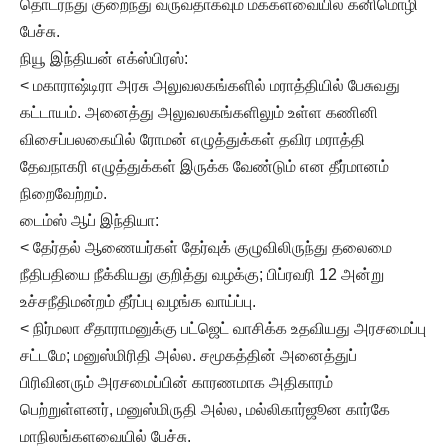
தொடர்ந்து குறைந்து வருவதாகவும் மக்களவையில் கனிமொழி
பேச்சு.
நியூ இந்தியன் எக்ஸ்பிரஸ்:
< மகாராஷ்டிரா அரசு அலுவலகங்களில் மராத்தியில் பேசுவது
கட்டாயம். அனைத்து அலுவலகங்களிலும் உள்ள கணினி
விசைப்பலகையில் ரோமன் எழுத்துக்கள் தவிர மராத்தி
தேவநாகரி எழுத்துக்கள் இருக்க வேண்டும் என தீர்மானம்
நிறைவேற்றம்.
டைம்ஸ் ஆப் இந்தியா:
< தேர்தல் ஆணையர்கள் தேர்வுக் குழுவிலிருந்து தலைமை
நீதிபதியை நீக்கியது குறித்து வழக்கு; பிப்ரவரி 12 அன்று
உச்சநீதிமன்றம் தீர்ப்பு வழங்க வாய்ப்பு.
< நிர்மலா சீதாராமனுக்கு பட்ஜெட் வாசிக்க உதவியது அரசமைப்பு
சட்டமே; மனுஸ்மிரிதி அல்ல. சமூகத்தின் அனைத்துப்
பிரிவினரும் அரசமைப்பின் காரணமாக அதிகாரம்
பெற்றுள்ளனர், மனுஸ்மிருதி அல்ல, மல்லிகார்ஜூன கார்கே
மாநிலங்களவையில் பேச்சு.