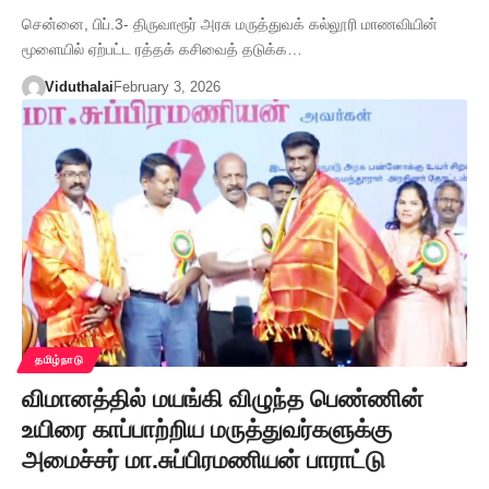
சென்னை, பிப்.3- திருவாரூர் அரசு மருத்துவக் கல்லூரி மாணவியின்
மூளையில் ஏற்பட்ட ரத்தக் கசிவைத் தடுக்க…
Viduthalai
February 3, 2026
தமிழ்நாடு
விமானத்தில் மயங்கி விழுந்த பெண்ணின்
உயிரை காப்பாற்றிய மருத்துவர்களுக்கு
அமைச்சர் மா.சுப்பிரமணியன் பாராட்டு