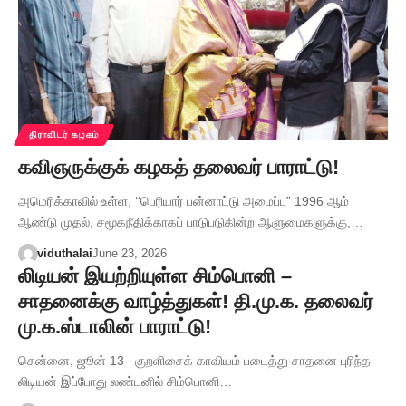
திராவிடர் கழகம்
கவிஞருக்குக் கழகத் தலைவர் பாராட்டு!
அமெரிக்காவில் உள்ள, ‘‘பெரியார் பன்னாட்டு அமைப்பு” 1996 ஆம்
ஆண்டு முதல், சமூகநீதிக்காகப் பாடுபடுகின்ற ஆளுமைகளுக்கு,…
viduthalai
June 23, 2026
லிடியன் இயற்றியுள்ள சிம்பொனி –
சாதனைக்கு வாழ்த்துகள்! தி.மு.க. தலைவர்
மு.க.ஸ்டாலின் பாராட்டு!
சென்னை, ஜூன் 13– குறளிசைக் காவியம் படைத்து சாதனை புரிந்த
லிடியன் இப்போது லண்டனில் சிம்பொனி…