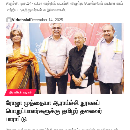
திருச்சி, டிச.14- விமா னத்தில் மயங்கி விழுந்த பெண்ணின் உயிரை காப்
பாற்றிய மருத்துவர்கள் க.இளவரசன்,…
Viduthalai
December 14, 2025
திராவிடர் கழகம்
ரோஜா முத்தையா ஆராய்ச்சி நூலகப்
பொறுப்பாளர்களுக்கு தமிழர் தலைவர்
பாராட்டு
ரோஜா முத்தையா ஆராய்ச்சி நூலக அறக்கட்டளையின் அறங்காவலர்