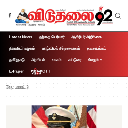
Latest News
தந்தை பெரியார்
ஆசிரியர் அறிக்கை
திராவிடர் கழகம்
வாழ்வியல் சிந்தனைகள்
தலையங்கம்
தமிழ்நாடு
அரசியல்
உலகம்
கட்டுரை
மேலும்
OTT
E-Paper
Tag:
பாராட்டு