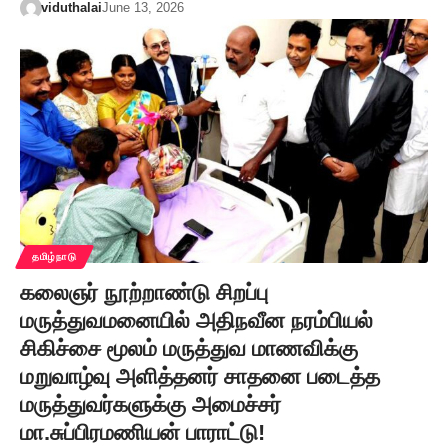
viduthalai
June 13, 2026
தமிழ்நாடு
கலைஞர் நூற்றாண்டு சிறப்பு
மருத்துவமனையில் அதிநவீன நரம்பியல்
சிகிச்சை மூலம் மருத்துவ மாணவிக்கு
மறுவாழ்வு அளித்தனர் சாதனை படைத்த
மருத்துவர்களுக்கு அமைச்சர்
மா.சுப்பிரமணியன் பாராட்டு!