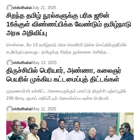
viduthalai
July 21, 2025
சிறந்த தமிழ் நூல்களுக்கு பரிசு ஜூன்
16க்குள் விண்ணப்பிக்க வேண்டும் தமிழ்நாடு
அரசு அறிவிப்பு
சென்னை, மே 13 தமிழ்நாடு அரசு வெளியிட்டுள்ள செய்திக்குறிப்பில்
கூறியிருப்பதாவது:- தமிழுக்கு சிறந்த நூல்களை அளித்த…
viduthalai
May 13, 2025
திருச்சியில் பெரியார், அண்ணா, கலைஞர்
பெயரில் முக்கிய கட்டமைப்புத் திட்டங்கள்
முதலமைச்சர் உள்ளிட்ட அனைவருக்கும் பாராட்டு திருச்சி பஞ்சப்பூரில்
236 கோடி ரூபாய் மதிப்பீட்டில் அமைக்கப்படவுள்ள பெரியார்…
viduthalai
May 11, 2025