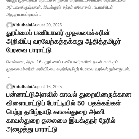
ஆர்.பாலகிருஷ்ணன், இயக்குநர் சுந்தர் கணேசன், பேராசிரியர்
அமுதாபாண்டியன்…
Viduthalai
August 20, 2025
தூய்மைப் பணியாளர் முதலமைச்சரின்
அறிவிப்பு வரவேற்கத்தக்கது ஆதித்தமிழர்
பேரவை பாராட்டு
சென்னை, ஆக. 16- தூய்மைப் பணியாளர்களின் நலன் காக்கும்
முதலமைச்சரின் அறிவிப்பை ஆதித்தமிழர் பேரவை வரவேற்றுள்ளதுடன்,
…
Viduthalai
August 16, 2025
பன்னாட்டுஅளவில் காவல் துறையினருக்கான
விளையாட்டுப் போட்டியில் 50 பதக்கங்கள்
பெற்ற தமிழ்நாடு காவல்துறை அணி
காவல்துறை தலைமை இயக்குநர் நேரில்
அழைத்து பாராட்டு