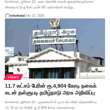
சென்னை, ஜூலை 22- உலக அளவில் காவல் துறையினருக்கான
விளையாட்டு;g போட்டியில் 50 பதக்கங்கள் பெற்று…
viduthalai
July 22, 2025
தமிழ்நாடு
11.7 லட்சம் பேரின் ரூ.4,904 கோடி நகைக்
கடன் தள்ளுபடி தமிழ்நாடு அரசு அறிவிப்பு
சென்னை, ஜூலை 21- முதலமைச்சர் மு.க.ஸ்டாலின் உத்தரவின்படி
11.70 லட்சம் பேரின் ரூ.4,904 கோடி அளவுக்கான…