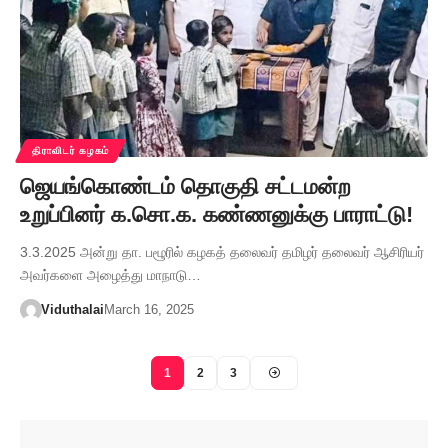
திராவிடர் கழகம்
ஜெயங்கொண்டம் தொகுதி சட்டமன்ற
உறுப்பினர் க.சொ.க. கண்ணனுக்கு பாராட்டு!
3.3.2025 அன்று தா. பழூரில் கழகத் தலைவர் தமிழர் தலைவர் ஆசிரியர்
அவர்களை அழைத்து மாநாடு…
Viduthalai
March 16, 2025
1
2
3