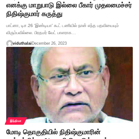
எனக்கு மாறுபாடு இல்லை பீகார் முதலமைச்சர்
நிதிஷ்குமார் கருத்து
பாட்னா, டிச.26 ‘இண்டியா' கூட் டணியில் நான் எந்த பதவியையும்
விரும்பவில்லை. பிரதமர் வேட் பாளராக…
viduthalai
December 26, 2023
இந்தியா
மோடி தொகுதியில் நிதிஷ்குமாரின்