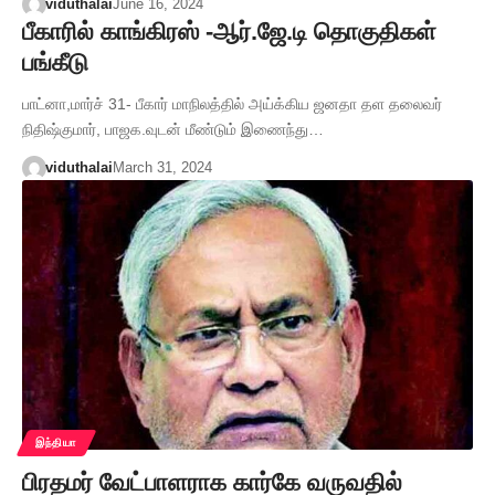
viduthalai
June 16, 2024
பீகாரில் காங்கிரஸ் -ஆர்.ஜே.டி தொகுதிகள்
பங்கீடு
பாட்னா,மார்ச் 31- பீகார் மாநிலத்தில் அய்க்கிய ஜனதா தள தலைவர்
நிதிஷ்குமார், பாஜக.வுடன் மீண்டும் இணைந்து…
viduthalai
March 31, 2024
இந்தியா
பிரதமர் வேட்பாளராக கார்கே வருவதில்