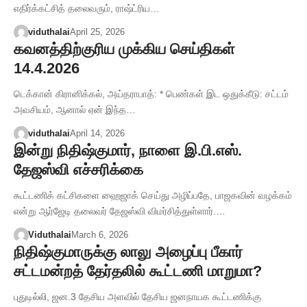
எதிர்க்கட்சித் தலைவரும், ராஷ்ட்ரிய…
viduthalai
April 25, 2026
கவனத்திற்குரிய முக்கிய செய்திகள்
14.4.2026
டெக்கான் கிரானிக்கல், அய்தராபாத்: * பெண்கள் இட ஒதுக்கீடு: சட்டம்
அவசியம், ஆனால் ஏன் இந்த…
viduthalai
April 14, 2026
இன்று நிதிஷ்குமார், நாளை இ.பி.எஸ்.
தேஜஸ்வி எச்சரிக்கை
கூட்டணிக் கட்சிகளை ஹைஜாக் செய்து அழிப்பதே, பாஜகவின் வழக்கம்
என்று ஆர்ஜேடி தலைவர் தேஜஸ்வி விமர்சித்துள்ளார்.…
Viduthalai
March 6, 2026
நிதிஷ்குமாருக்கு லாலு அழைப்பு பீகார்
சட்டமன்றத் தேர்தலில் கூட்டணி மாறுமா?
புதுடில்லி, ஜன.3 தேசிய அளவில் தேசிய ஜனநாயக கூட்டணிக்கு