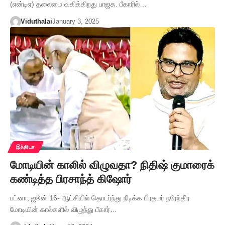
(என்டிஏ) தலைமை வகிக்கிறது பாஜக. பீகாரில்…
Viduthalai
January 3, 2025
இந்தியா
மோடியின் காலில் விழுவதா? நிதிஷ் குமாரைக்
கண்டித்த பிரசாந்த் கிஷோர்
பட்னா, ஜூன் 16- ஆட்சியில் தொடர்ந்து நீடிக்க பிரதமர் நரேந்திர
மோடியின் கால்களில் விழுந்து பீகார்…