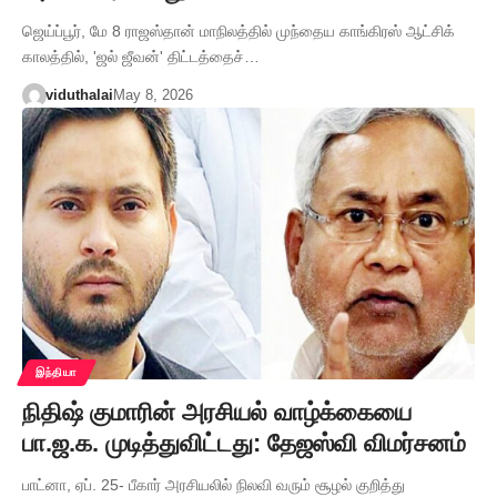
ஜெய்ப்பூர், மே 8 ராஜஸ்தான் மாநிலத்தில் முந்தைய காங்கிரஸ் ஆட்சிக்
காலத்தில், 'ஜல் ஜீவன்' திட்டத்தைச்…
viduthalai
May 8, 2026
இந்தியா
நிதிஷ் குமாரின் அரசியல் வாழ்க்கையை
பா.ஜ.க. முடித்துவிட்டது: தேஜஸ்வி விமர்சனம்
பாட்னா, ஏப். 25- பீகார் அரசியலில் நிலவி வரும் சூழல் குறித்து