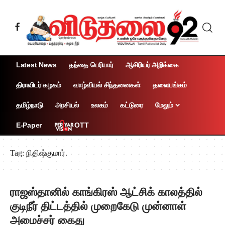
Latest News
தந்தை பெரியார்
ஆசிரியர் அறிக்கை
திராவிடர் கழகம்
வாழ்வியல் சிந்தனைகள்
தலையங்கம்
தமிழ்நாடு
அரசியல்
உலகம்
கட்டுரை
மேலும்
OTT
E-Paper
Tag:
நிதிஷ்குமார்.
ராஜஸ்தானில் காங்கிரஸ் ஆட்சிக் காலத்தில்
குடிநீர் திட்டத்தில் முறைகேடு முன்னாள்
அமைச்சர் கைது