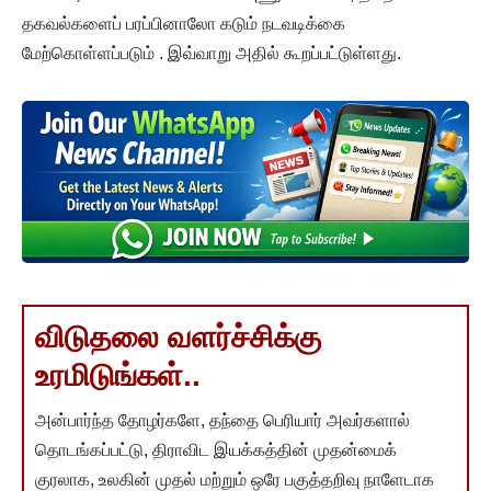
தகவல்களைப் பரப்பினாலோ கடும் நடவடிக்கை
மேற்கொள்ளப்படும் . இவ்வாறு அதில் கூறப்பட்டுள்ளது.
விடுதலை வளர்ச்சிக்கு
உரமிடுங்கள்..
அன்பார்ந்த தோழர்களே, தந்தை பெரியார் அவர்களால்
தொடங்கப்பட்டு, திராவிட இயக்கத்தின் முதன்மைக்
குரலாக, உலகின் முதல் மற்றும் ஒரே பகுத்தறிவு நாளேடாக