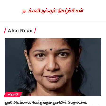
நடக்கவிருக்கும் நிகழ்ச்சிகள்
Also Read
தமிழ்நாடு
ஜாதி அமைப்பைப் போற்றுவதும் ஜாதியின் பெருமையை