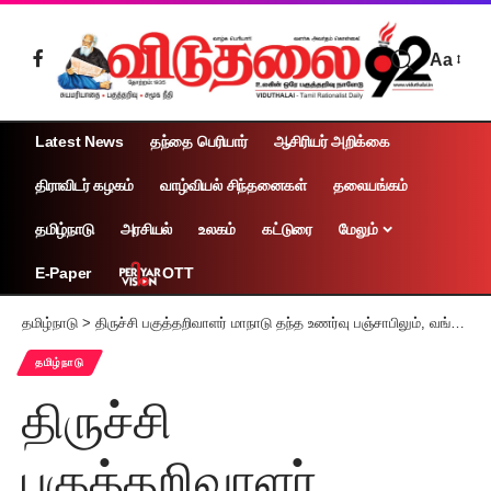
Aa
Latest News
தந்தை பெரியார்
ஆசிரியர் அறிக்கை
திராவிடர் கழகம்
வாழ்வியல் சிந்தனைகள்
தலையங்கம்
தமிழ்நாடு
அரசியல்
உலகம்
கட்டுரை
மேலும்
OTT
E-Paper
தமிழ்நாடு
>
திருச்சி பகுத்தறிவாளர் மாநாடு தந்த உணர்வு பஞ்சாபிலும், வங்கத்திலும்
தமிழ்நாடு
திருச்சி
பகுத்தறிவாளர்