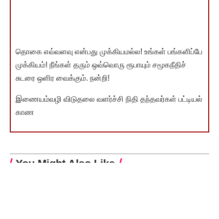
தொகை எவ்வளவு என்பது முக்கியமல்ல! உங்கள் பங்களிப்பே
முக்கியம்! நீங்கள் தரும் ஒவ்வொரு ரூபாயும் சமூகநீதிச்
சுடரை ஒளிர வைக்கும். நன்றி!
இணையம்வழி விடுதலை வளர்ச்சி நிதி தந்தவர்கள் பட்டியல்
காண
You Might Also Like
‘திராவிட மாடல்’ ஆட்சிமீது அவதூறா? தமிழ்நாட்டு மக்கள்
தகர்ப்பார்கள் அமைச்சர் கே.என். நேரு அறிக்கை
ரேஷன் கார்டுகளில் சில மாற்றங்கள் தமிழ்நாடு அரசு புதிய