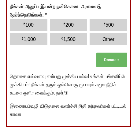
நீங்கள் அனுப்ப இயன்ற நன்கொடை அளவைத்
தேர்ந்தெடுங்கள்:
*
₹
₹
₹
100
200
500
₹
₹
1,000
1,500
Other
Donate
»
தொகை எவ்வளவு என்பது முக்கியமல்ல! உங்கள் பங்களிப்பே
முக்கியம்! நீங்கள் தரும் ஒவ்வொரு ரூபாயும் சமூகநீதிச்
சுடரை ஒளிர வைக்கும். நன்றி!
இணையம்வழி விடுதலை வளர்ச்சி நிதி தந்தவர்கள் பட்டியல்
காண