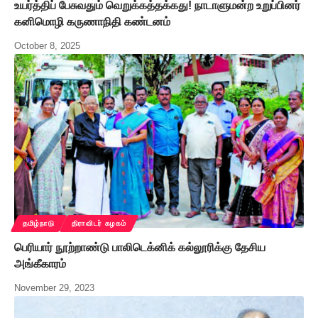
உயர்த்திப் பேசுவதும் வெறுக்கத்தக்கது! நாடாளுமன்ற உறுப்பினர்
கனிமொழி கருணாநிதி கண்டனம்
October 8, 2025
தமிழ்நாடு
திராவிடர் கழகம்
பெரியார் நூற்றாண்டு பாலிடெக்னிக் கல்லூரிக்கு தேசிய
அங்கீகாரம்
November 29, 2023