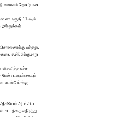
சூதி வளாகம் தொடர்பான
் மவுலா மசூதி 11-ஆம்
 இந்துக்கள்
ம் விசாரணைக்கு வந்தது.
ையை சமர்ப்பிக்குமாறு
ை விசாரித்த உச்ச
த மேல் நடவடிக்கையும்
என ஏஎஸ்அய்-க்கு
டீ ஆகியோர் அடங்கிய
ள் சட்டத்தை எதிர்த்து