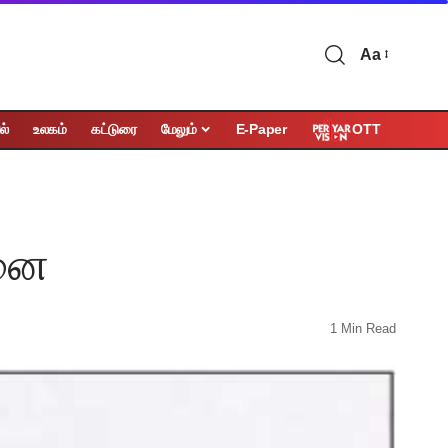
Aa
OTT
ல்
உலகம்
கட்டுரை
மேலும்
E-Paper
ினை
1 Min Read