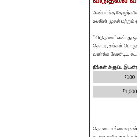
விடுதலை வளர
அன்பார்ந்த தோழர்களே
உலகின் முதல் மற்றும்
"விடுதலை" என்பது ஒ
தொடர, உங்கள் பொருளா
வளர்க்க வேண்டிய கடம
நீங்கள் அனுப்ப இய
₹
100
₹
1,000
தொகை எவ்வளவு என்பது 
சுடரை ஒளிர வைக்கும்.