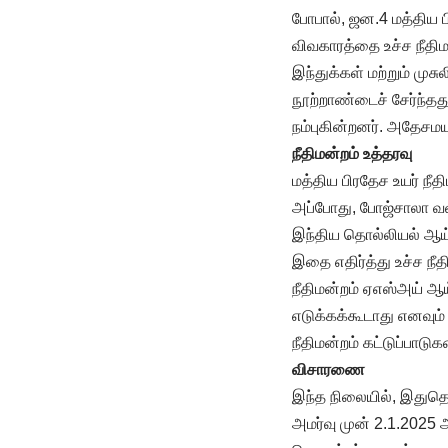
போபால், ஜன.4 மத்திய 
விவகாரத்தை உச்ச நீதிம
இந்துக்கள் மற்றும் முச
நூற்றாண்டைச் சேர்ந்த
நம்புகின்றனர். அதேசமய
நீதிமன்றம் உத்தரவு
மத்திய பிரதேச உயர் நீத
அப்போது, போஜ்சாலா வ
இந்திய தொல்லியல் ஆய்வ
இதை எதிர்த்து உச்ச நீத
நீதிமன்றம் ஏஎஸ்அய் ஆய
எடுக்கக்கூடாது எனவும
நீதிமன்றம் கட்டுப்பாடு
விசாரணை
இந்த நிலையில், இதுதொ
அமர்வு முன் 2.1.2025 அ