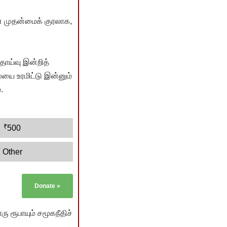
் முதன்மைக் குரலாக,
ொய்வு இன்றித்
யை உரமிட்டு இன்னும்
.
₹
500
Other
Donate
»
ு ரூபாயும் சமூகநீதிச்