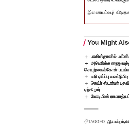
இணையம்வழி விடுதலை 
You Might Als
பாகிஸ்தானில் பள்ள
அமெரிக்க ராணுவத்த
செயற்கைக்கோள் படங்கள
வரி ஏய்ப்பு கண்டுபிட
கெய்ர் ஸ்டார்மர் பத
ஏற்கிறார்
மோடியின் ராமராஜ்யம்
TAGGED:
நீதிமன்றம்
வ