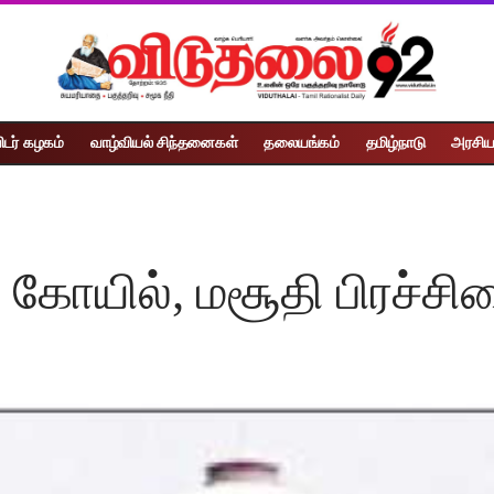
ிடர் கழகம்
வாழ்வியல் சிந்தனைகள்
தலையங்கம்
தமிழ்நாடு
அரசிய
் கோயில், மசூதி பிரச்ச