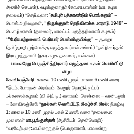
அணிச் செயலர்), வழக்குரைஞர் கோ.சா.பாஸ்கர் (மா. கழக
தலைவர்) *செறிவுரை: “
தமிழர் புத்தாண்டும் பொங்கலும்”
–
பொன்.அறிவழகன்,
“திருக்குறள் நெறிவிளக்க மாநாடு 1949
” –
பெ.எழிலரசன் (தலைவர், மாவட்டப் பகுத்தறிவாளர் கழகம்)
*
“பேரியாற்றணைப் பெரியார் பென்னிகுயிக்கு”
– கு.சுதா
(தமிழ்நாடு முற்போக்கு எழுத்தாளர்கள் சங்கம்) *நன்றிகூர்தல்:
இரா.முத்துசாமி (நகர கழக தலைவர், கள்ளை)
பாவலரேறு பெருஞ்சித்திரனார் எழுத்தடைவுகள் வெளியீட்டு
விழா
கோவிலஞ்சேரி:
காலை 10 மணி முதல் மாலை 6 மணி வரை
*இடம்: பேராதன் அரங்கம், வேலூர் தொழில்நுட்பப்
பல்கலைக்கழகம் (வி.அய்.டி.) வளாகம், சென்னை – வண்டலூர்
– கோவிலஞ்சேரி *
நூல்கள் வெளியீட்டு நிகழ்ச்சி நிரல்:
நிகழ்வு
1: காலை 10 மணி முதல் பகல் 2 மணி வரை *தலைமை:
முனைவர்
மா.பூங்குன்றன்
(ஆசிரியர், தென்மொழி)
*வரவேற்புரை:மா.பிறைநுதல் (பொருளாளர், பாவலரேறு