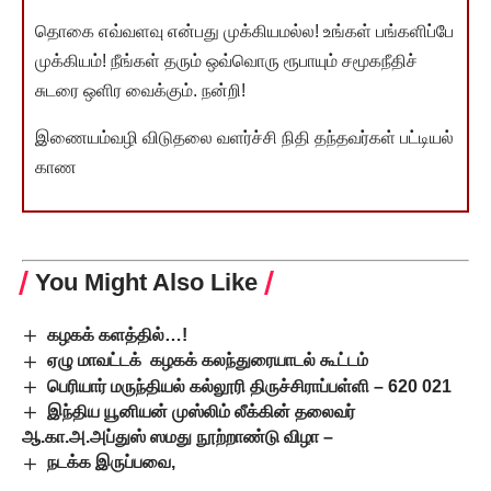
தொகை எவ்வளவு என்பது முக்கியமல்ல! உங்கள் பங்களிப்பே
முக்கியம்! நீங்கள் தரும் ஒவ்வொரு ரூபாயும் சமூகநீதிச்
சுடரை ஒளிர வைக்கும். நன்றி!
இணையம்வழி விடுதலை வளர்ச்சி நிதி தந்தவர்கள் பட்டியல்
காண
You Might Also Like
கழகக் களத்தில்…!
ஏழு மாவட்டக் கழகக் கலந்துரையாடல் கூட்டம்
பெரியார் மருந்தியல் கல்லூரி திருச்சிராப்பள்ளி – 620 021
இந்திய யூனியன் முஸ்லிம் லீக்கின் தலைவர்
ஆ.கா.அ.அப்துஸ் ஸமது நூற்றாண்டு விழா –
நடக்க இருப்பவை,