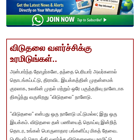
விடுதலை வளர்ச்சிக்கு
உரமிடுங்கள்..
அன்பார்ந்த தோழர்களே, தந்தை பெரியார் அவர்களால்
தொடங்கப்பட்டு, திராவிட இயக்கத்தின் முதன்மைக்
குரலாக, உலகின் முதல் மற்றும் ஒரே பகுத்தறிவு நாளேடாக
திகழ்ந்து வருகிறது "விடுதலை" நாளேடு.
"விடுதலை" என்பது ஒரு நாளேடு மட்டுமல்ல; இது ஒரு
இயக்கம். விடுதலை தன் பணியைத் தொய்வு இன்றித்
தொடர, உங்கள் பொருளாதார பங்களிப்பு மிகத் தேவை.
பெரியார் தொடங்கி வளர்த்த விடுதலையை உரமிட்டு