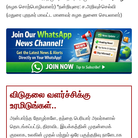
(கழக சொற்பொழிவாளர்) *நன்றியுரை: ச.அறிவுச்செல்வி
(மதுரை புறநகர் மாவட்ட மாணவர் கழக துணை செயலாளர்)
விடுதலை வளர்ச்சிக்கு
உரமிடுங்கள்..
அன்பார்ந்த தோழர்களே, தந்தை பெரியார் அவர்களால்
தொடங்கப்பட்டு, திராவிட இயக்கத்தின் முதன்மைக்
குரலாக, உலகின் முதல் மற்றும் ஒரே பகுத்தறிவு நாளேடாக