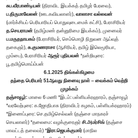
சுப.வீரபாண்டியன்
(திராவிட இயக்கத் தமிழர் பேரவை),
ப.திருமாவேலன்
(ஊடகவியலாளர்),
வாலாசா வல்லவன்
(மார்க்சியப் பெரியாரியப் பொதுவுடைமைக் கட்சி), பேராசிரியர்
த.செயராமன்
(தமிழ்மண் தன்னுரிமை இயக்கம்), முனைவர்
ப.மருதநாயகம்
(பேராசிரியர், செம்மொழி நிறுவன ஆய்வுத்
தகைஞர்),
சு.குமணராசா
(ஆசிரியர், தமிழ் இலெமூரியா,
மும்பை), பேராசிரியர்
ஆரூர் புதியவன்
*நன்றியுரை:
பூ.தமிழ்மொய்ம்பன்
6.1.2025 திங்கள்கிழமை
தந்தை பெரியார் 51ஆவது நினைவு நாள் – வைக்கம் வெற்றி
முழக்கம்
தஞ்சாவூர்:
மாலை 6 மணி *இடம்: பள்ளியக்ரஹாரம், தஞ்சாவூர்
*வரவேற்புரை: க.ஜோதிபாசு (திராவிடர் கழகம், பள்ளியக்ரஹாரம்)
*இணைப்புரை: செ.தமிழ்செல்வன் (தஞ்சை மாநகரச்
செயலாளர்) *தலைமை: வழக்குரைஞர்
சி.அமர்சிங்
(தஞ்சை
மாவட்டத் தலைவர்) *
இரா.ஜெயக்குமார்
(மாநில