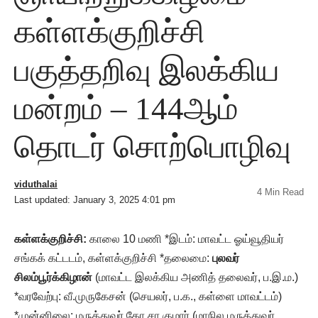
கள்ளக்குறிச்சி
பகுத்தறிவு இலக்கிய
மன்றம் – 144ஆம்
தொடர் சொற்பொழிவு
viduthalai
4 Min Read
Last updated: January 3, 2025 4:01 pm
கள்ளக்குறிச்சி:
காலை 10 மணி *இடம்: மாவட்ட ஓய்வூதியர்
சங்கக் கட்டடம், கள்ளக்குறிச்சி *தலைமை:
புலவர்
சிலம்பூர்க்கிழான்
(மாவட்ட இலக்கிய அணித் தலைவர், ப.இ.ம.)
*வரவேற்பு: வீ.முருகேசன் (செயலர், ப.க., கள்ளை மாவட்டம்)
*முன்னிலை: மருத்துவர் கோ.சா.குமார் (மாநில மருத்துவர்