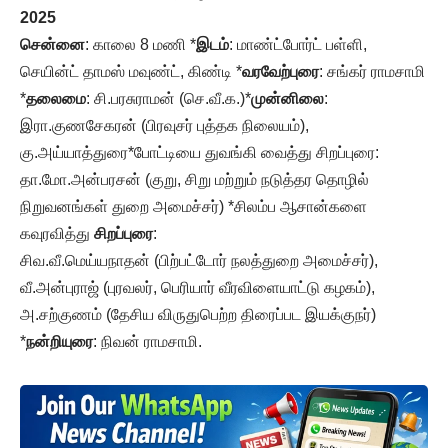
2025
சென்னை
: காலை 8 மணி *
இடம்
: மாண்ட்போர்ட் பள்ளி,
செயின்ட் தாமஸ் மவுண்ட், கிண்டி *
வரவேற்புரை
: சங்கர் ராமசாமி
*
தலைமை
: சி.பரசுராமன் (செ.வீ.க.)*
முன்னிலை
:
இரா.குணசேகரன் (பிரவுசர் புத்தக நிலையம்),
கு.அய்யாத்துரை*போட்டியை துவங்கி வைத்து சிறப்புரை:
தா.மோ.அன்பரசன் (குறு, சிறு மற்றும் நடுத்தர தொழில்
நிறுவனங்கள் துறை அமைச்சர்) *சிலம்ப ஆசான்களை
கவுரவித்து
சிறப்புரை
:
சிவ.வீ.மெய்யநாதன் (பிற்பட்டோர் நலத்துறை அமைச்சர்),
வீ.அன்புராஜ் (புரவலர், பெரியார் வீரவிளையாட்டு கழகம்),
அ.சற்குணம் (தேசிய விருதுபெற்ற திரைப்பட இயக்குநர்)
*
நன்றியுரை
: நிவன் ராமசாமி.