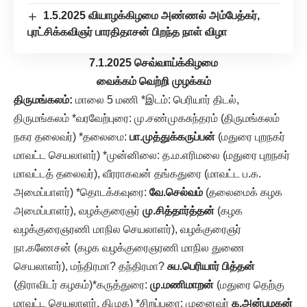
1.5.2025 வியாழக்கிழமை அண்ணல் அம்பேத்கர்,
புரட்சிக்கவிஞர் பாரதிதாசன் பிறந்த நாள் விழா
7.1.2025 செவ்வாய்க்கிழமை
வைக்கம் வெற்றி முழக்கம்
திருமங்கலம்:
மாலை 5 மணி *இடம்: பெரியார் திடல்,
திருமங்கலம் *வரவேற்புரை: மு.சண்முகசுந்தரம் (திருமங்கலம்
நகர தலைவர்) *தலைமை:
பா.முத்துக்கருப்பன்
(மதுரை புறநகர்
மாவட்ட செயலாளர்) *முன்னிலை: த.ம.எரிமலை (மதுரை புறநகர்
மாவட்டத் தலைவர்), வீரராகவன் தங்கதுரை (மாவட்ட ப.க.
அமைப்பாளர்) *தொடக்கவுரை:
வே.செல்வம்
(தலைமைக் கழக
அமைப்பாளர்), வழக்குரைஞர்
மு.சித்தார்த்தன்
(கழக
வழக்குரைஞரணி மாநில செயலாளர்), வழக்குரைஞர்
நா.கணேசன் (கழக வழக்குரைஞரணி மாநில துணை
செயலாளர்), மந்திரமா? தந்திரமா?
சுப.பெரியார் பித்தன்
(திராவிடர் கழகம்)*கருத்துரை:
மு.மணிமாறன்
(மதுரை தெற்கு
மாவட்ட செயலாளர், திமுக) *சிறப்புரை: முனைவர்
க.அன்பழகன்