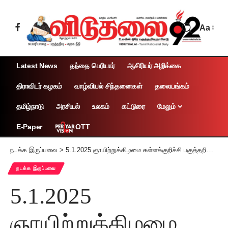
Aa
Latest News
தந்தை பெரியார்
ஆசிரியர் அறிக்கை
திராவிடர் கழகம்
வாழ்வியல் சிந்தனைகள்
தலையங்கம்
தமிழ்நாடு
அரசியல்
உலகம்
கட்டுரை
மேலும்
OTT
E-Paper
நடக்க இருப்பவை
>
5.1.2025 ஞாயிற்றுக்கிழமை கள்ளக்குறிச்சி பகுத்தறிவு இலக்கிய மன்றம் – 144ஆம் தொடர் சொற்பொழிவு
நடக்க இருப்பவை
5.1.2025
ஞாயிற்றுக்கிழமை