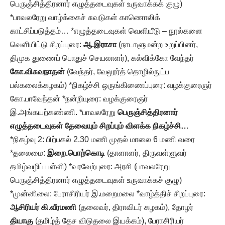
பெருஞ்சித்திரனார் எழுத்தடைவுகள் உருவாக்கக் குழு)
*பாவலரேறு வாழ்க்கைச் சுவடுகள் காணொலிக்
காட்சிப்படுத்தம்… *எழுத்தடைவுகள் வெளியீடு – நூல்களை
வெளியிட்டு சிறப்புரை:
ஆ.இராசா
(நாடாளுமன்ற உறுப்பினர்,
திமுக துணைப் பொதுச் செயலாளர்), கல்விக்கோ வேந்தர்
கோ.விசுவநாதன்
(வேந்தர், வேலூர்த் தொழில்நுட்ப
பல்கலைக்கழகம்) *நிகழ்ச்சி ஒருங்கிணைப்புரை: வழக்குரைஞர்
கோ.பாவேந்தன் *நன்றியுரை: வழக்குரைஞர்
இ.அங்கயற்கண்ணி. *பாவலரேறு
பெருஞ்சித்திரனார்
எழுத்தடைவுகள் தேவையும் சிறப்பும் விளக்க நிகழ்ச்சி…
*நிகழ்வு 2: பிற்பகல் 2.30 மணி முதல் மாலை 6 மணி வரை
*தலைமை:
இறை.பொற்கொடி
(தாளாளர், திருவள்ளுவர்
தமிழ்வழிப் பள்ளி) *வரவேற்புரை: அரசி (பாவலரேறு
பெருஞ்சித்திரனார் எழுத்தடைவுகள் உருவாக்கச் குழு)
*முன்னிலை: பேராசிரியர் இ.மறைமலை *வாழ்த்திச் சிறப்புரை:
ஆசிரியர் கி.வீரமணி
(தலைவர், திராவிடர் கழகம்), தோழர்
தியாகு
(தமிழ்த் தேச விடுதலை இயக்கம்), பேராசிரியர்