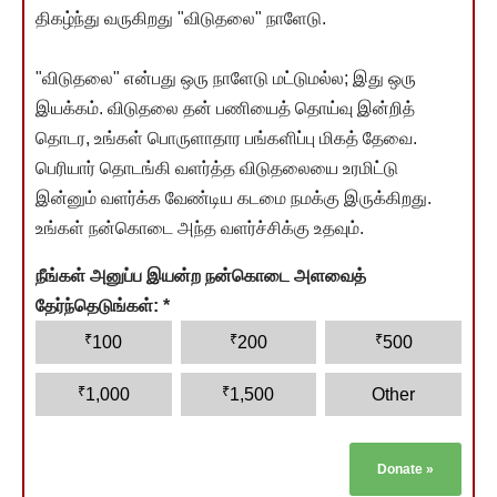
திகழ்ந்து வருகிறது "விடுதலை" நாளேடு.
"விடுதலை" என்பது ஒரு நாளேடு மட்டுமல்ல; இது ஒரு
இயக்கம். விடுதலை தன் பணியைத் தொய்வு இன்றித்
தொடர, உங்கள் பொருளாதார பங்களிப்பு மிகத் தேவை.
பெரியார் தொடங்கி வளர்த்த விடுதலையை உரமிட்டு
இன்னும் வளர்க்க வேண்டிய கடமை நமக்கு இருக்கிறது.
உங்கள் நன்கொடை அந்த வளர்ச்சிக்கு உதவும்.
நீங்கள் அனுப்ப இயன்ற நன்கொடை அளவைத்
தேர்ந்தெடுங்கள்:
*
₹
₹
₹
100
200
500
₹
₹
1,000
1,500
Other
Donate
»