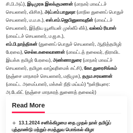
சி.பி.அய்),
இடிமுரசு இலக்குமணன்
(மாநகர் மாவட்டச்
செயலாளர், விசிக),
அய்.எம்.பாதுஷா
(மாநில துணைப் பொதுச்
செயலாளர், ம.ம.க.),
எஸ்.எம்.ஜெயினுலாவுதீன்
(மாவட்டச்
செயலாளர், இந்திய யூனியன் முஸ்லீம் லீக்),
வல்லம் ரியாஸ்
(மாவட்டச் செயலாளர், ம.ஜ.க.),
எம்.பி.நாத்திகன்
(துணைப் பொதுச் செயலாளர், ஆதித்தமிழர்
பேரவை),
செல்ல.கலைவாணன்
(மாவட்டத் தலைவர், திராவிட
இயக்க தமிழர் பேரவை),
அண்ணாதுரை
(மாநகர் மாவட்ச்
செயலாளர், தமிழக வாழ்வுரிமைக் கட்சி),
கோ.துரைசிங்கம்
(தஞ்சை மாநகரச் செயலாளர், மதிமுக),
தரும.சரவணன்
(மாவட்ட அமைப்பாளர், மக்கள் நீதி மய்யம்) *நன்றியுரை:
அ.டேவிட் (தஞ்சை மாநகரத் துணைத் தலைவர்)
Read More
13.1.2024 சனிக்கிழமை தை முதல் நாள் தமிழ்ப்
புத்தாண்டு மற்றும் சமத்துவ பொங்கல் விழா