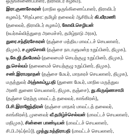
ஒருங்கிணைப்பாளர், திராவிடர் கழகம்),
இரா.குணசேகரன்
(மாநில ஒருங்கிணைப்பாளர், திராவிடர்
கழகம்), *சிறப்புரை: தமிழர் தலைவர் ஆசிரியர்
கி.வீரமணி
(தலைவர், திராவிடர் கழகம்),
கோவி.செழியன்
(உயர்கல்வித்துறை அமைச்சர், தமிழ்நாடு அரசு),
துரை.சந்திரசேகரன்
(தஞ்சை மத்திய மாவட்டச் செயலாளர்,
திமுக),
ச.முரசொலி
(தஞ்சை நாடாளுமன்ற உறுப்பினர், திமுக),
டி.கே.ஜி.நீலமேகம்
(தலைமைச் செயற்குழு உறுப்பினர், திமுக),
து.செல்வம்
(தலைமைச் செயற்குழு உறுப்பினர், திமுக),
சண்.இராமநாதன்
(தஞ்சை மேயர், மாநகரச் செயலாளர், திமுக),
மருத்துவர்
அஞ்சுகம்பூபதி
(துணை மேயர், மாநில மருத்துவ
அணி துணை செயலாளர், திமுக, தஞ்சை),
து.கிருஷ்ணசாமி
(தஞ்சை தெற்கு மாவட்டத் தலைவர், காங்கிரஸ்)
,
பி.சி.இராஜேந்திரன்
(தஞ்சை மாநகர் மாவட்டத் தலைவர்,
காங்கிரஸ்), முனைவர்
வீ.தமிழ்ச்செல்வன்
(மாவட்டச் செயலாளர்,
மதிமுக),
சின்னை பாண்டியன்
(மாவட்டச் செயலாளர்,
சி.பி.அய்(எம்)),
முத்து.உத்திராபதி
(மாவட்டச் செயலாளர்,