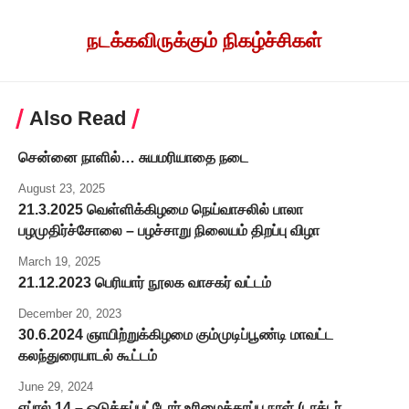
நடக்கவிருக்கும் நிகழ்ச்சிகள்
Also Read
சென்னை நாளில்… சுயமரியாதை நடை
August 23, 2025
21.3.2025 வெள்ளிக்கிழமை நெய்வாசலில் பாலா
பழமுதிர்ச்சோலை – பழச்சாறு நிலையம் திறப்பு விழா
March 19, 2025
21.12.2023 பெரியார் நூலக வாசகர் வட்டம்
December 20, 2023
30.6.2024 ஞாயிற்றுக்கிழமை கும்முடிப்பூண்டி மாவட்ட
கலந்துரையாடல் கூட்டம்
June 29, 2024
ஏப்ரல் 14 – ஒடுக்கப்பட்டோர் உரிமைக்காப்பு நாள் (டாக்டர்