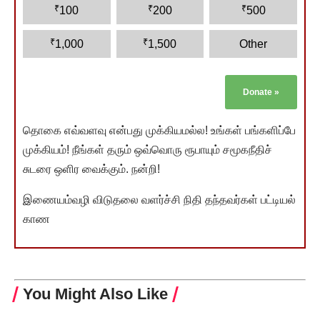
₹
₹
₹
100
200
500
₹
₹
1,000
1,500
Other
Donate
»
தொகை எவ்வளவு என்பது முக்கியமல்ல! உங்கள் பங்களிப்பே
முக்கியம்! நீங்கள் தரும் ஒவ்வொரு ரூபாயும் சமூகநீதிச்
சுடரை ஒளிர வைக்கும். நன்றி!
இணையம்வழி விடுதலை வளர்ச்சி நிதி தந்தவர்கள் பட்டியல்
காண
You Might Also Like