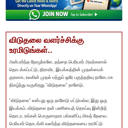
விடுதலை வளர்ச்சிக்கு
உரமிடுங்கள்..
அன்பார்ந்த தோழர்களே, தந்தை பெரியார் அவர்களால்
தொடங்கப்பட்டு, திராவிட இயக்கத்தின் முதன்மைக்
குரலாக, உலகின் முதல் மற்றும் ஒரே பகுத்தறிவு நாளேடாக
திகழ்ந்து வருகிறது "விடுதலை" நாளேடு.
"விடுதலை" என்பது ஒரு நாளேடு மட்டுமல்ல; இது ஒரு
இயக்கம். விடுதலை தன் பணியைத் தொய்வு இன்றித்
தொடர, உங்கள் பொருளாதார பங்களிப்பு மிகத் தேவை.
பெரியார் தொடங்கி வளர்த்த விடுதலையை உரமிட்டு