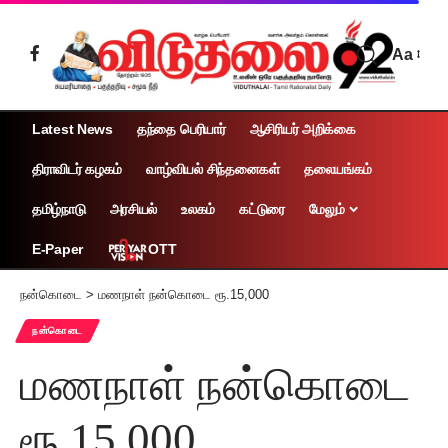
Aa
Latest News
தந்தை பெரியார்
ஆசிரியர் அறிக்கை
திராவிடர் கழகம்
வாழ்வியல் சிந்தனைகள்
தலையங்கம்
தமிழ்நாடு
அரசியல்
உலகம்
கட்டுரை
மேலும்
OTT
E-Paper
நன்கொடை
>
மணநாள் நன்கொடை ரூ.15,000
நன்கொடை
மணநாள் நன்கொடை
ரூ.15,000