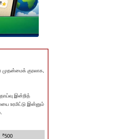
் முதன்மைக் குரலாக,
ொய்வு இன்றித்
யை உரமிட்டு இன்னும்
.
₹
500