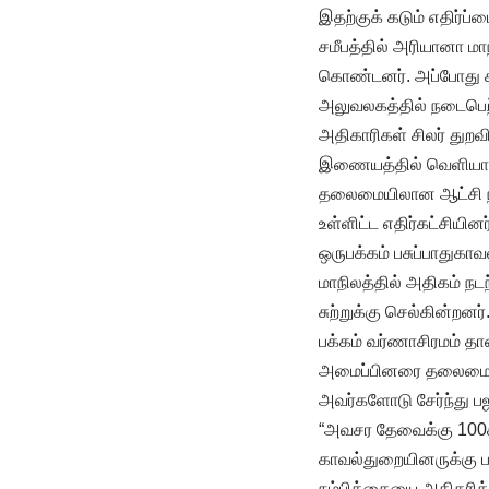
இதற்குக் கடும் எதிர்ப்ப
சமீபத்தில் அரியானா மா
கொண்டனர். அப்போது க
அலுவலகத்தில் நடைபெற்
அதிகாரிகள் சிலர் துறவி
இணையத்தில் வெளியானதை
தலைமையிலான ஆட்சி நட
உள்ளிட்ட எதிர்கட்சியினர்
ஒருபக்கம் பசுப்பாதுக
மாநிலத்தில் அதிகம் ந
சுற்றுக்கு செல்கின்றன
பக்கம் வர்ணாசிரமம் த
அமைப்பினரை தலைமைக்
அவர்களோடு சேர்ந்து ப
“அவசர தேவைக்கு 100க்
காவல்துறையினருக்கு ப
நம்பிக்கையை அதிகரிக்