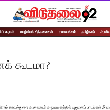
ிடர் கழகம்
வாழ்வியல் சிந்தனைகள்
தலையங்கம்
தமிழ்நாடு
அரசிய
க் கூடமா?
ுகிராம் காவல்துறை ஆணையர் அலுவலகத்தில் பஜனைப் பாடல்கள் இசைக