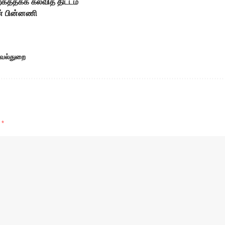
்கத்தக்க கல்வித் திட்டம்
தன் பின்னணி
வல்துறை
d
*