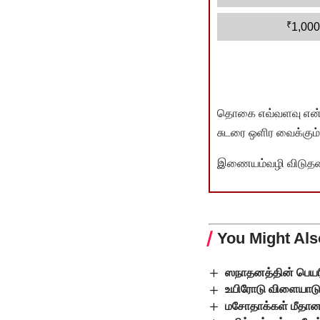
₹
1,000
தொகை எவ்வளவு என்பது 
சுடரை ஒளிர வைக்கும்.
இணையம்வழி விடுதலை 
You Might Als
ஸநாதனத்தின் பெயரில
உயிரோடு விளையாடும
மசோதாக்கள் மீதான