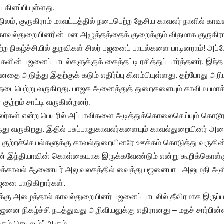
ை கிளப்பியுள்ளது.
நிலம், குருகிராம் மாவட்டத்தில் நடைபெற்ற தேசிய காவலர் நாளில் காவ
ாவல்துறையினரின் மன அழுத்தத்தைக் குறைக்கும் விதமாக குருகி
ற நிகழ்ச்சியில் துறவிகள் சிலர் பஜனைப் பாடல்களை பாடினராம்! அப
களின் பஜனைப் பாடல்களுக்குக் கைத்தட்டி ரசித்துப் பார்த்தனர். இந்த க
 அடுத்து இதற்குக் கடும் எதிர்ப்பு கிளம்பியுள்ளது. தற்போது அர
ைபெற்று வருகிறது. பாஜக அனைத்துத் துறைகளையும் காவிமயமாக்
 குற்றம் சாட்டி வருகின்றனர்.
ாவலர்கள் என்ற பெயரில் அப்பாவிகளை அடித்துக்கொலைசெய்யும் கொடூ
டந்து வருகிறது. இதில் பசுப்பாதுகாவலர்களையும் காவல்துறையினர் அ
ர். குற்றச்செயல்களுக்கு காவல்துறையினரே ஊக்கம் கொடுத்து வருகி
ான் இந்தியாவின் கொள்கையாக இருக்கவேண்டும் என்று கூறிக்கொள்
காவல் ஆணையர் அலுவலகத்தில் வைத்து பஜனைபாட அனுமதி அளித்
ஜனை பாடுகிறார்கள்.
கு அழைத்தால் காவல்துறையினர் பஜனைப் பாடலில் தீவிரமாக இருப்பார
ஜனை நிகழ்ச்சி நடத்துவது அறிவியலுக்கு எதிரானது – மதச் சார்பின்
கும் செயலும்” ஆகும்