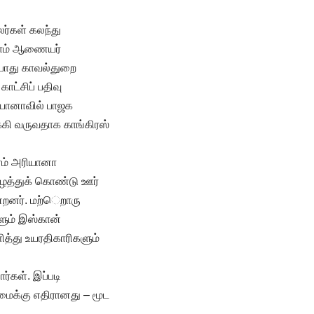
லர்கள் கலந்து
ராம் ஆணையர்
்போது காவல்துறை
ாட்சிப் பதிவு
ியானாவில் பாஜக
கி வருவதாக காங்கிரஸ்
ரம் அரியானா
ழைத்துக் கொண்டு ஊர்
ன்றனர். மற்ெறாரு
ளும் இஸ்கான்
து உயரதிகாரிகளும்
்கள். இப்படி
மைக்கு எதிரானது – மூட