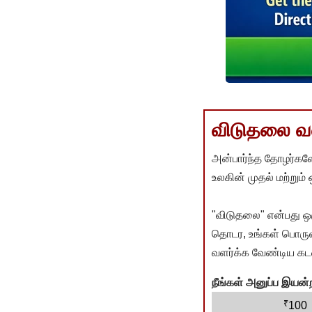
விடுதலை வளர
அன்பார்ந்த தோழர்களே
உலகின் முதல் மற்றும்
"விடுதலை" என்பது ஒ
தொடர, உங்கள் பொருளா
வளர்க்க வேண்டிய கடம
நீங்கள் அனுப்ப இய
₹
100