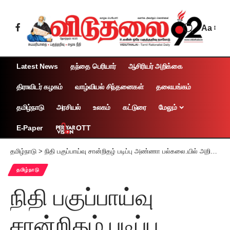
Aa
Latest News
தந்தை பெரியார்
ஆசிரியர் அறிக்கை
திராவிடர் கழகம்
வாழ்வியல் சிந்தனைகள்
தலையங்கம்
தமிழ்நாடு
அரசியல்
உலகம்
கட்டுரை
மேலும்
OTT
E-Paper
தமிழ்நாடு
>
நிதி பகுப்பாய்வு சான்றிதழ் படிப்பு அண்ணா பல்கலை.யில் அறிமுகம்
தமிழ்நாடு
நிதி பகுப்பாய்வு
சான்றிதழ் படிப்பு