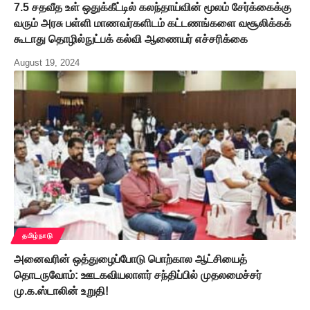
7.5 சதவீத உள் ஒதுக்கீட்டில் கலந்தாய்வின் மூலம் சேர்க்கைக்கு
வரும் அரசு பள்ளி மாணவர்களிடம் கட்டணங்களை வசூலிக்கக்
கூடாது தொழில்நுட்பக் கல்வி ஆணையர் எச்சரிக்கை
August 19, 2024
தமிழ்நாடு
அனைவரின் ஒத்துழைப்போடு பொற்கால ஆட்சியைத்
தொடருவோம்: ஊடகவியலாளர் சந்திப்பில் முதலமைச்சர்
மு.க.ஸ்டாலின் உறுதி!