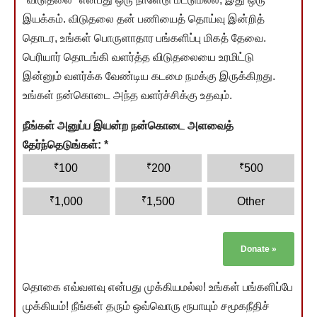
இயக்கம். விடுதலை தன் பணியைத் தொய்வு இன்றித்
தொடர, உங்கள் பொருளாதார பங்களிப்பு மிகத் தேவை.
பெரியார் தொடங்கி வளர்த்த விடுதலையை உரமிட்டு
இன்னும் வளர்க்க வேண்டிய கடமை நமக்கு இருக்கிறது.
உங்கள் நன்கொடை அந்த வளர்ச்சிக்கு உதவும்.
நீங்கள் அனுப்ப இயன்ற நன்கொடை அளவைத்
தேர்ந்தெடுங்கள்:
*
₹
₹
₹
100
200
500
₹
₹
1,000
1,500
Other
Donate
»
தொகை எவ்வளவு என்பது முக்கியமல்ல! உங்கள் பங்களிப்பே
முக்கியம்! நீங்கள் தரும் ஒவ்வொரு ரூபாயும் சமூகநீதிச்