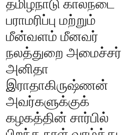
தமிழ்நாடு கால்நடை
பராமரிப்பு மற்றும்
மீன்வளம் மீனவர்
நலத்துறை அமைச்சர்
அனிதா
இராதாகிருஷ்ணன்
அவர்களுக்குக்
கழகத்தின் சார்பில்
பிறந்த நாள் வாழ்த்து