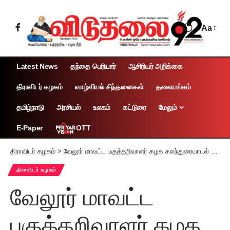
Aa
Latest News
தந்தை பெரியார்
ஆசிரியர் அறிக்கை
திராவிடர் கழகம்
வாழ்வியல் சிந்தனைகள்
தலையங்கம்
தமிழ்நாடு
அரசியல்
உலகம்
கட்டுரை
மேலும்
OTT
E-Paper
திராவிடர் கழகம்
>
வேலூர் மாவட்ட பகுத்தறிவாளர் கழக கலந்துரையாடல் கூட்டம்
திராவிடர் கழகம்
வேலூர் மாவட்ட
பகுத்தறிவாளர் கழக