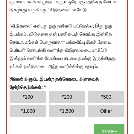
குரலாக, உலகின் முதல் மற்றும் ஒரே பகுத்தறிவு நாளேடாக
திகழ்ந்து வருகிறது "விடுதலை" நாளேடு.
"விடுதலை" என்பது ஒரு நாளேடு மட்டுமல்ல; இது ஒரு
இயக்கம். விடுதலை தன் பணியைத் தொய்வு இன்றித்
தொடர, உங்கள் பொருளாதார பங்களிப்பு மிகத் தேவை.
பெரியார் தொடங்கி வளர்த்த விடுதலையை உரமிட்டு
இன்னும் வளர்க்க வேண்டிய கடமை நமக்கு இருக்கிறது.
உங்கள் நன்கொடை அந்த வளர்ச்சிக்கு உதவும்.
நீங்கள் அனுப்ப இயன்ற நன்கொடை அளவைத்
தேர்ந்தெடுங்கள்:
*
₹
₹
₹
100
200
500
₹
₹
1,000
1,500
Other
Donate
»