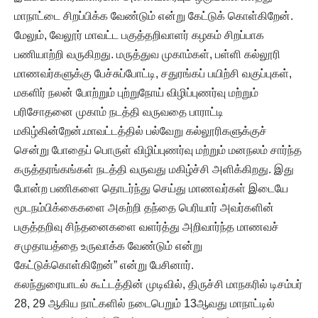
மாநாட்டை சிறப்பிக்க வேண்டும் என்று கேட்டுக் கொள்கிறேன்.
மேலும், வேலூர் மாவட்ட பகுத்தறிவாளர் கழகம் சிறப்பாக
பணியாற்றி வருகிறது. மருத்துவ முகாம்கள், பள்ளி கல்லூரி
மாணவர்களுக்கு பேச்சுப்போட்டி, சதுரங்கப் பயிற்சி வகுப்புகள்,
மகளிர் நலன் போற்றும் புற்றுநோய் விழிப்புணர்வு மற்றும்
பரிசோதனை முகாம் நடத்தி வருவதை பாராட்டி
மகிழ்கின்றேன்.மாவட்டத்தில் பல்வேறு கல்லூரிகளுக்குச்
சென்று போதைப் பொருள் விழிப்புணர்வு மற்றும் மனநலம் சார்ந்த
கருத்தரங்கங்கள் நடத்தி வருவது மகிழ்ச்சி அளிக்கிறது. இது
போன்ற பணிகளை தொடர்ந்து செய்து மாணவர்கள் இடையே
மூடநம்பிக்கைகளை அகற்றி தந்தை பெரியார் அவர்களின்
பகுத்தறிவு சிந்தனைகளை வளர்த்து அறிவார்ந்த மாணவச்
சமுதாயத்தை உருவாக்க வேண்டும் என்று
கேட்டுக்கொள்கிறேன்” என்று பேசினார்.
கலந்துரையாடல் கூட்டத்தின் முடிவில், திருச்சி மாநகரில் டிசம்பர்
28, 29 ஆகிய நாட்களில் நடைபெறும் 13ஆவது மாநாட்டில்