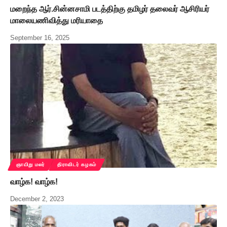
மறைந்த ஆர்.சின்னசாமி படத்திற்கு தமிழர் தலைவர் ஆசிரியர்
மாலையணிவித்து மரியாதை
September 16, 2025
ஞாயிறு மலர்
திராவிடர் கழகம்
வாழ்க! வாழ்க!
December 2, 2023