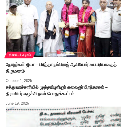
திராவிடர் கழகம்
தோழர்கள் ஜீவா – பிரீத்தா நம்பிராஜ் ஆகியோர் சுயமரியாதைத்
திருமணம்
October 1, 2025
சத்துவாச்சாரியில் முத்தமிழறிஞர் கலைஞர் பிறந்தநாள் –
திராவிடர் எழுச்சி நாள் பொதுக்கூட்டம்
June 19, 2026