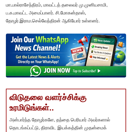
மா.பால்ராசேந்திரம், மாவட்டத் தலைவர் மு.முனியசாமி,
ப.க.மாவட்ட அமைப்பாளர். சி.மோகன்தாஸ்,
தோழர்.இராம.செல்வேந்திரன் ஆகியோர் உள்ளனர்.
விடுதலை வளர்ச்சிக்கு
உரமிடுங்கள்..
அன்பார்ந்த தோழர்களே, தந்தை பெரியார் அவர்களால்
தொடங்கப்பட்டு, திராவிட இயக்கத்தின் முதன்மைக்