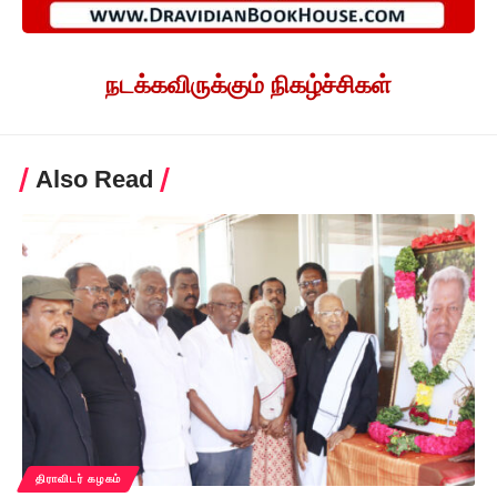
நடக்கவிருக்கும் நிகழ்ச்சிகள்
Also Read
திராவிடர் கழகம்