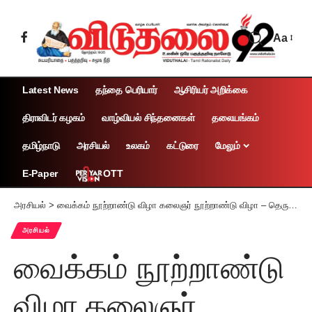
Aa
Latest News
தந்தை பெரியார்
ஆசிரியர் அறிக்கை
திராவிடர் கழகம்
வாழ்வியல் சிந்தனைகள்
தலையங்கம்
தமிழ்நாடு
அரசியல்
உலகம்
கட்டுரை
மேலும்
OTT
E-Paper
அரசியல்
>
வைக்கம் நூற்றாண்டு விழா கலைஞர் நூற்றாண்டு விழா – தெருமுனைக் கூட்டம்
அரசியல்
வைக்கம் நூற்றாண்டு
விழா கலைஞர்