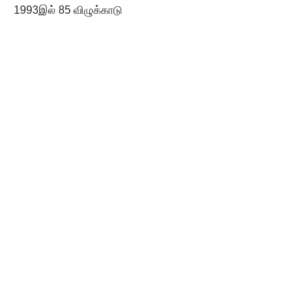
1993இல் 85 விழுக்காடு
1999-இல் 90 விழுக்காடு
(‘ராணி 11.7.1999)
விஞ்ஞானிகளில் கடவுள் தம்பிக்கையற்றவர்களின் விழுக்காடு
இது.
– – – – –
பிரிட்டனில்
UNI செய்தி நிறுவனம் வெளியிட்ட செய்தி இதோ:
பிரிட்டன் பாதிரியார்கள் 10-இல் ஒருவர்தான் ஆதாம், ஏவாளை