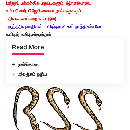
(இந்தப் பக்கத்தில் மறுப்புகளும், ஆர்.எஸ்.எஸ்.,
சங் பரிவார், பிஜேபி வகையறாக்களுக்குப்
பதிலடிகளும் வழங்கப்படும்)
பகுத்தறிவுவாதிகள் – விஞ்ஞானிகள் நாத்திகர்களே!
கவிஞர் கலி.பூங்குன்றன்
Read More
நன்கொடை
இலஞ்சம் ஒழிய