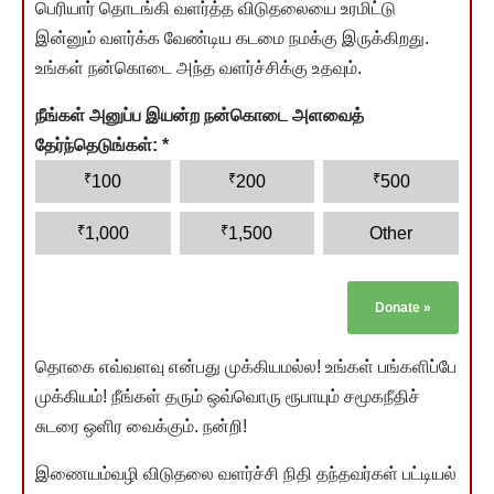
பெரியார் தொடங்கி வளர்த்த விடுதலையை உரமிட்டு
இன்னும் வளர்க்க வேண்டிய கடமை நமக்கு இருக்கிறது.
உங்கள் நன்கொடை அந்த வளர்ச்சிக்கு உதவும்.
நீங்கள் அனுப்ப இயன்ற நன்கொடை அளவைத்
தேர்ந்தெடுங்கள்:
*
₹
₹
₹
100
200
500
₹
₹
1,000
1,500
Other
Donate
»
தொகை எவ்வளவு என்பது முக்கியமல்ல! உங்கள் பங்களிப்பே
முக்கியம்! நீங்கள் தரும் ஒவ்வொரு ரூபாயும் சமூகநீதிச்
சுடரை ஒளிர வைக்கும். நன்றி!
இணையம்வழி விடுதலை வளர்ச்சி நிதி தந்தவர்கள் பட்டியல்