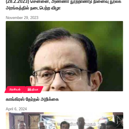
(28.2.2023) சென்னை, அண்ணா நூற்றாண்டு நினைவு நூலக
அரங்கத்தில் நடைபெற்ற விழா
November 29, 2023
அரசியல்
இந்தியா
காங்கிரஸ் தேர்தல் அறிக்கை
April 6, 2024