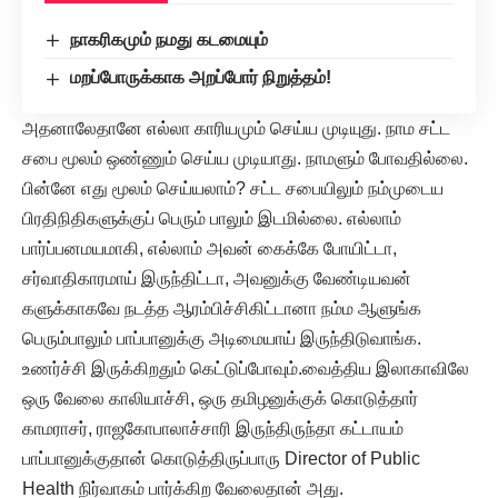
நாகரிகமும் நமது கடமையும்
மறப்போருக்காக அறப்போர் நிறுத்தம்!
அதனாலேதானே எல்லா காரியமும் செய்ய முடியுது. நாம சட்ட
சபை மூலம் ஒண்ணும் செய்ய முடியாது. நாமளும் போவதில்லை.
பின்னே எது மூலம் செய்யலாம்? சட்ட சபையிலும் நம்முடைய
பிரதிநிதிகளுக்குப் பெரும் பாலும் இடமில்லை. எல்லாம்
பார்ப்பனமயமாகி, எல்லாம் அவன் கைக்கே போயிட்டா,
சர்வாதிகாரமாய் இருந்திட்டா, அவனுக்கு வேண்டியவன்
களுக்காகவே நடத்த ஆரம்பிச்சிகிட்டானா நம்ம ஆளுங்க
பெரும்பாலும் பாப்பானுக்கு அடிமையாய் இருந்திடுவாங்க.
உணர்ச்சி இருக்கிறதும் கெட்டுப்போவும்.வைத்திய இலாகாவிலே
ஒரு வேலை காலியாச்சி, ஒரு தமிழனுக்குக் கொடுத்தார்
காமராசர், ராஜகோபாலாச்சாரி இருந்திருந்தா கட்டாயம்
பாப்பானுக்குதான் கொடுத்திருப்பாரு Director of Public
Health நிர்வாகம் பார்க்கிற வேலைதான் அது.