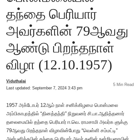
தந்தை பெரியார்
அவர்களின் 79ஆவது
ஆண்டு பிறந்தநாள்
விழா (12.10.1957)
Viduthalai
5 Min Read
Last updated: September 7, 2024 3:43 pm
1957 அக்டோபர் 12ஆம் நாள் சனிக்கிழமை பொன்மலை
அம்பிகாபுரத்தில் “தினத்தந்தி” நிறுவனர் சி.பா.ஆதித்தனார்
தலைமையில் தந்தை பெரியார் ஈ.வெ. ராமசாமி அவர்க ளுக்கு
79ஆவது பிறந்தநாள் விழாவின்போது “வெள்ளி சம்மட்டி”
அன்பளித்தபின் தந்தை பெரியார் அவர் களின் நன்றியுரையின்