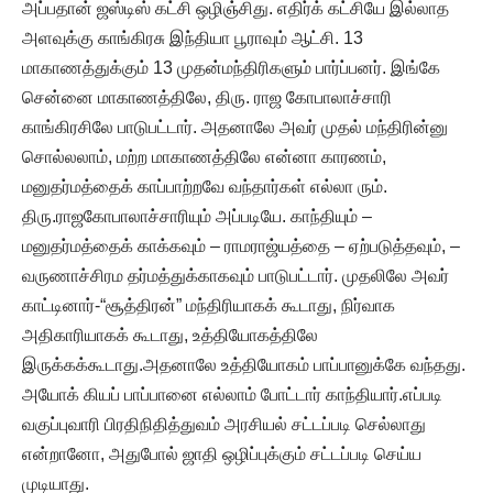
அப்பதான் ஜஸ்டிஸ் கட்சி ஒழிஞ்சிது. எதிர்க் கட்சியே இல்லாத
அளவுக்கு காங்கிரசு இந்தியா பூராவும் ஆட்சி. 13
மாகாணத்துக்கும் 13 முதன்மந்திரிகளும் பார்ப்பனர். இங்கே
சென்னை மாகாணத்திலே, திரு. ராஜ கோபாலாச்சாரி
காங்கிரசிலே பாடுபட்டார். அதனாலே அவர் முதல் மந்திரின்னு
சொல்லலாம், மற்ற மாகாணத்திலே என்னா காரணம்,
மனுதர்மத்தைக் காப்பாற்றவே வந்தார்கள் எல்லா ரும்.
திரு.ராஜகோபாலாச்சாரியும் அப்படியே. காந்தியும் –
மனுதர்மத்தைக் காக்கவும் – ராமராஜ்யத்தை – ஏற்படுத்தவும், –
வருணாச்சிரம தர்மத்துக்காகவும் பாடுபட்டார். முதலிலே அவர்
காட்டினார்-“சூத்திரன்” மந்திரியாகக் கூடாது, நிர்வாக
அதிகாரியாகக் கூடாது, உத்தியோகத்திலே
இருக்கக்கூடாது.அதனாலே உத்தியோகம் பாப்பானுக்கே வந்தது.
அயோக் கியப் பாப்பானை எல்லாம் போட்டார் காந்தியார்.எப்படி
வகுப்புவாரி பிரதிநிதித்துவம் அரசியல் சட்டப்படி செல்லாது
என்றானோ, அதுபோல் ஜாதி ஒழிப்புக்கும் சட்டப்படி செய்ய
முடியாது.