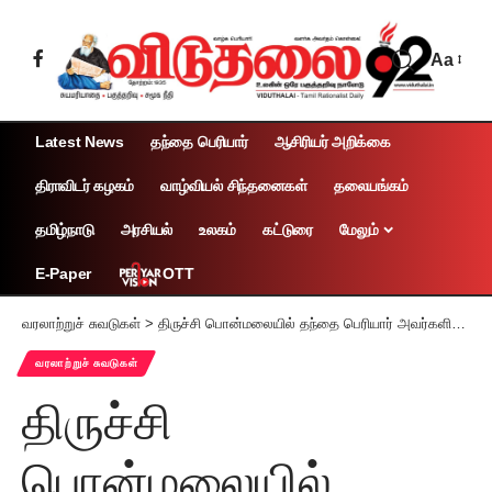
Aa
Latest News
தந்தை பெரியார்
ஆசிரியர் அறிக்கை
திராவிடர் கழகம்
வாழ்வியல் சிந்தனைகள்
தலையங்கம்
தமிழ்நாடு
அரசியல்
உலகம்
கட்டுரை
மேலும்
OTT
E-Paper
வரலாற்றுச் சுவடுகள்
>
திருச்சி பொன்மலையில் தந்தை பெரியார் அவர்களின் 79ஆவது ஆண்டு பிறந்தநாள் விழா (12.10.1957)
வரலாற்றுச் சுவடுகள்
திருச்சி
பொன்மலையில்