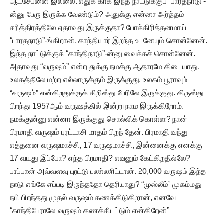
ஆட்சேபனை இல்லை. எதுக் காக இந்த நாட்டுக்குப் “பாரதநாடு”-
ன்னு பேரு இருக்க வேண்டும்? அதுக்கு என்னா அர்த்தம்
சரித்திரத்திலே ஏதாவது இருக்குதா? போக்கிரித்தனமாய்
“பாரதநாடு”-ங்கிறான். காந்தியார் இறந்த உடனேயும் சொன்னேன்.
இந்த நாட்டுக்குக் “காந்திநாடு”-ன்னு வைக்கச் சொன்னேன்.
அதாவது “வருஷம்” என்ற துக்கு நமக்கு ஆதாரமே கிடையாது.
உலகத்திலே மற்ற எல்லாருக்கும் இருக்குது. உலகம் பூராவும்
“வருஷம்” என்கிறதுக்குக் கிறிஸ்து பேரிலே இருக்குது. கிருஸ்து
பிறந்து 1957ஆம் வருஷத்தில் இன்று நாம இருக்கிறோம்.
நமக்குன்னு என்னா இருக்குது சொல்லிக் கொள்ள? நான்
பிரமாதி வருஷம் புரட்டாசி மாதம் பிறந் தேன். பிரமாதி வந்து
எத்தனை வருஷமாச்சி, 17 வருஷமாச்சி, இன்னைக்கு எனக்கு
17 வயது இப்போ? எந்த பிரமாதி? எவனும் கேட்கிறதில்லே?
பாப்பான் அவ்வளவு புரட்டு பண்ணிட்டான். 20,000 வருஷம் இந்த
நாடு எங்கே எப்படி இருந்ததோ தெரியாது? “முஸ்லீம்” முகம்மது
நபி பிறந்தது முதல் வருஷம் கணக்கிடுகிறான், எனவே
“காந்திபேராலே வருஷம் கணக்கிடட்டும் என்கிறேன்”.