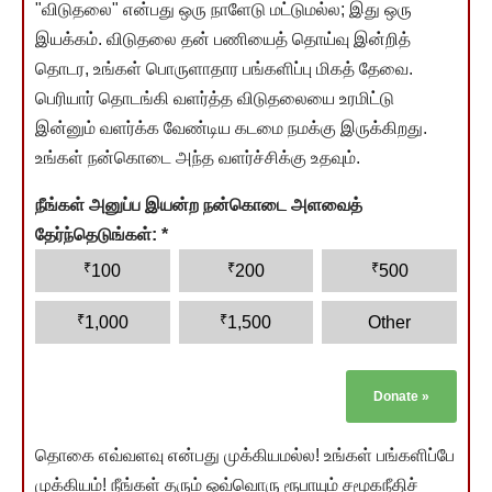
"விடுதலை" என்பது ஒரு நாளேடு மட்டுமல்ல; இது ஒரு
இயக்கம். விடுதலை தன் பணியைத் தொய்வு இன்றித்
தொடர, உங்கள் பொருளாதார பங்களிப்பு மிகத் தேவை.
பெரியார் தொடங்கி வளர்த்த விடுதலையை உரமிட்டு
இன்னும் வளர்க்க வேண்டிய கடமை நமக்கு இருக்கிறது.
உங்கள் நன்கொடை அந்த வளர்ச்சிக்கு உதவும்.
நீங்கள் அனுப்ப இயன்ற நன்கொடை அளவைத்
தேர்ந்தெடுங்கள்:
*
₹
₹
₹
100
200
500
₹
₹
1,000
1,500
Other
Donate
»
தொகை எவ்வளவு என்பது முக்கியமல்ல! உங்கள் பங்களிப்பே
முக்கியம்! நீங்கள் தரும் ஒவ்வொரு ரூபாயும் சமூகநீதிச்