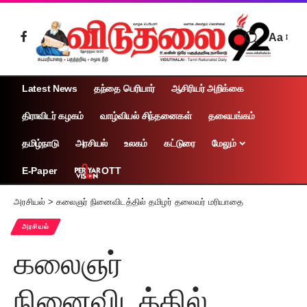
Aa
Latest News
தந்தை பெரியார்
ஆசிரியர் அறிக்கை
திராவிடர் கழகம்
வாழ்வியல் சிந்தனைகள்
தலையங்கம்
தமிழ்நாடு
அரசியல்
உலகம்
கட்டுரை
மேலும்
OTT
E-Paper
அரசியல்
>
கலைஞர் நினைவிடத்தில் தமிழர் தலைவர் மரியாதை
அரசியல்
கலைஞர்
நினைவிடத்தில்