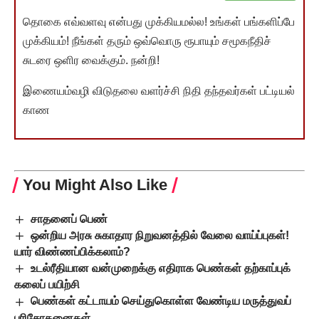
தொகை எவ்வளவு என்பது முக்கியமல்ல! உங்கள் பங்களிப்பே
முக்கியம்! நீங்கள் தரும் ஒவ்வொரு ரூபாயும் சமூகநீதிச்
சுடரை ஒளிர வைக்கும். நன்றி!
இணையம்வழி விடுதலை வளர்ச்சி நிதி தந்தவர்கள் பட்டியல்
காண
You Might Also Like
சாதனைப் பெண்
ஒன்றிய அரசு சுகாதார நிறுவனத்தில் வேலை வாய்ப்புகள்!
யார் விண்ணப்பிக்கலாம்?
உடல்ரீதியான வன்முறைக்கு எதிராக பெண்கள் தற்காப்புக்
கலைப் பயிற்சி
பெண்கள் கட்டாயம் செய்துகொள்ள வேண்டிய மருத்துவப்
பரிசோதனைகள்