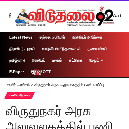
Aa
Latest News
தந்தை பெரியார்
ஆசிரியர் அறிக்கை
திராவிடர் கழகம்
வாழ்வியல் சிந்தனைகள்
தலையங்கம்
தமிழ்நாடு
அரசியல்
உலகம்
கட்டுரை
மேலும்
OTT
E-Paper
மகளிர் அரங்கம்
>
விருதுநகர் அரசு அலுவலகத்தில் பணி வாய்ப்பு
மகளிர் அரங்கம்
விருதுநகர் அரசு
அலுவலகத்தில் பணி