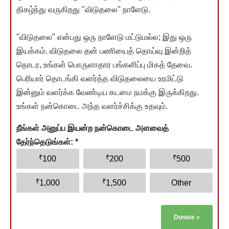
திகழ்ந்து வருகிறது "விடுதலை" நாளேடு.
"விடுதலை" என்பது ஒரு நாளேடு மட்டுமல்ல; இது ஒரு
இயக்கம். விடுதலை தன் பணியைத் தொய்வு இன்றித்
தொடர, உங்கள் பொருளாதார பங்களிப்பு மிகத் தேவை.
பெரியார் தொடங்கி வளர்த்த விடுதலையை உரமிட்டு
இன்னும் வளர்க்க வேண்டிய கடமை நமக்கு இருக்கிறது.
உங்கள் நன்கொடை அந்த வளர்ச்சிக்கு உதவும்.
நீங்கள் அனுப்ப இயன்ற நன்கொடை அளவைத்
தேர்ந்தெடுங்கள்:
*
₹
₹
₹
100
200
500
₹
₹
1,000
1,500
Other
Donate
»