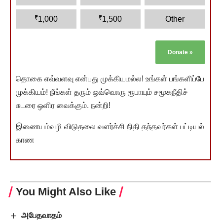
₹
₹
1,000
1,500
Other
Donate
»
தொகை எவ்வளவு என்பது முக்கியமல்ல! உங்கள் பங்களிப்பே
முக்கியம்! நீங்கள் தரும் ஒவ்வொரு ரூபாயும் சமூகநீதிச்
சுடரை ஒளிர வைக்கும். நன்றி!
இணையம்வழி விடுதலை வளர்ச்சி நிதி தந்தவர்கள் பட்டியல்
காண
You Might Also Like
அபேதவாதம்