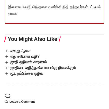
இணையம்வழி விடுதலை வளர்ச்சி நிதி தந்தவர்கள் பட்டியல்
காண
You Might Also Like
எனது ஆசை
எது சரியான வழி?
ஜாதி ஒழியாக் காரணம்
ஜாதியை ஒழித்தாலே சமபங்கு நிலைக்கும்
மூட நம்பிக்கை ஒழிய
Leave a Comment