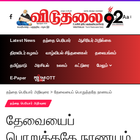
Aa
Latest News
தந்தை பெரியார்
ஆசிரியர் அறிக்கை
திராவிடர் கழகம்
வாழ்வியல் சிந்தனைகள்
தலையங்கம்
தமிழ்நாடு
அரசியல்
உலகம்
கட்டுரை
மேலும்
OTT
E-Paper
தந்தை பெரியார் அறிவுரை
>
தேவையைப் பொறுத்ததே நாணயம்
தந்தை பெரியார் அறிவுரை
தேவையைப்
பொறுத்ததே நாணயம்