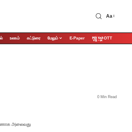
Aa
OTT
ல்
உலகம்
கட்டுரை
மேலும்
E-Paper
0 Min Read
கு வீணாக அலைவது