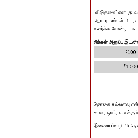
"விடுதலை" என்பது ஒ
தொடர, உங்கள் பொருளா
வளர்க்க வேண்டிய கடம
நீங்கள் அனுப்ப இய
₹
100
₹
1,000
தொகை எவ்வளவு என்பது 
சுடரை ஒளிர வைக்கும்.
இணையம்வழி விடுதலை 