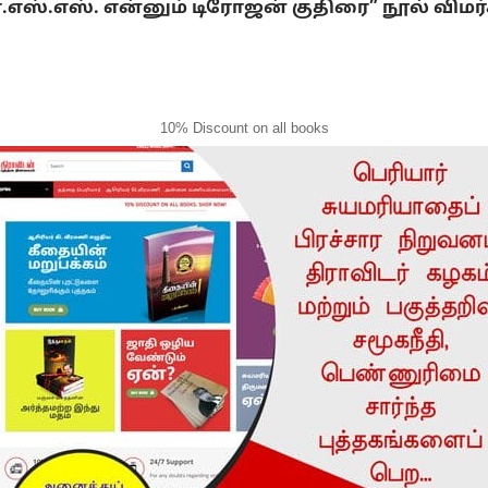
்.எஸ்.எஸ். என்னும் டிரோஜன் குதிரை” நூல் விமர
10% Discount on all books