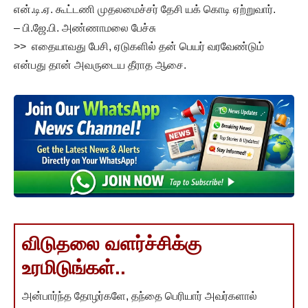
என்.டி.ஏ. கூட்டணி முதலமைச்சர் தேசி யக் கொடி ஏற்றுவார்.
– பி.ஜே.பி. அண்ணாமலை பேச்சு
>> எதையாவது பேசி, ஏடுகளில் தன் பெயர் வரவேண்டும்
என்பது தான் அவருடைய தீராத ஆசை.
விடுதலை வளர்ச்சிக்கு
உரமிடுங்கள்..
அன்பார்ந்த தோழர்களே, தந்தை பெரியார் அவர்களால்