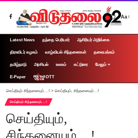
Aa
Latest News
தந்தை பெரியார்
ஆசிரியர் அறிக்கை
திராவிடர் கழகம்
வாழ்வியல் சிந்தனைகள்
தலையங்கம்
தமிழ்நாடு
அரசியல்
உலகம்
கட்டுரை
மேலும்
OTT
E-Paper
செய்தியும் சிந்தனையும்....!
>
செய்தியும், சிந்தனையும்…!
செய்தியும் சிந்தனையும்....!
செய்தியும்,
சிந்தனையும்…!