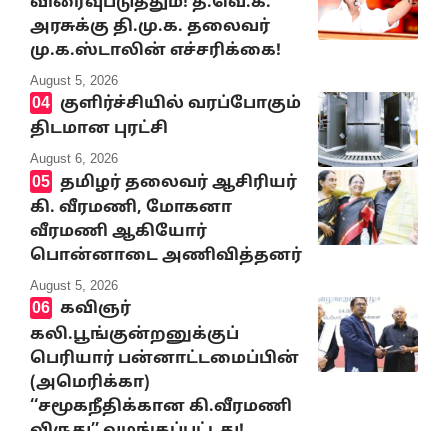
விரைவுபடுத்தும்! த.வெ.க.
அரசுக்கு தி.மு.க. தலைவர்
மு.க.ஸ்டாலின் எச்சரிக்கை!
August 5, 2026
குளிர்ச்சியில் வரப்போகும்
திடமான புரட்சி
August 6, 2026
தமிழர் தலைவர் ஆசிரியர்
கி. வீரமணி, மோகனா
வீரமணி ஆகியோர்
பொன்னாடை அணிவித்தனர்
August 5, 2026
கவிஞர்
கலி.பூங்குன்றனுக்குப்
பெரியார் பன்னாட்டமைப்பின்
(அமெரிக்கா)
‘‘சமூகநீதிக்கான கி.வீரமணி
விருது’’ வழங்கப்பட்டது!