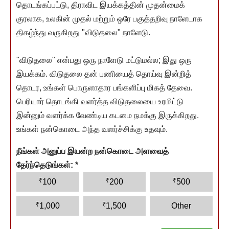
தொடங்கப்பட்டு, திராவிட இயக்கத்தின் முதன்மைக்
குரலாக, உலகின் முதல் மற்றும் ஒரே பகுத்தறிவு நாளேடாக
திகழ்ந்து வருகிறது "விடுதலை" நாளேடு.
"விடுதலை" என்பது ஒரு நாளேடு மட்டுமல்ல; இது ஒரு
இயக்கம். விடுதலை தன் பணியைத் தொய்வு இன்றித்
தொடர, உங்கள் பொருளாதார பங்களிப்பு மிகத் தேவை.
பெரியார் தொடங்கி வளர்த்த விடுதலையை உரமிட்டு
இன்னும் வளர்க்க வேண்டிய கடமை நமக்கு இருக்கிறது.
உங்கள் நன்கொடை அந்த வளர்ச்சிக்கு உதவும்.
நீங்கள் அனுப்ப இயன்ற நன்கொடை அளவைத்
தேர்ந்தெடுங்கள்:
*
₹
₹
₹
100
200
500
₹
₹
1,000
1,500
Other