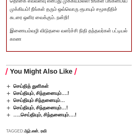
தொகை எவ்வளவு என்பது முக்கியமல்ல! உங்கள் பங்களிப்பே
முக்கியம்! நீங்கள் தரும் ஒவ்வொரு ரூபாயும் சமூகநீதிச்
சுடரை ஒளிர வைக்கும். நன்றி!
இணையம்வழி விடுதலை வளர்ச்சி நிதி தந்தவர்கள் பட்டியல்
காண
You Might Also Like
செய்தித் துளிகள்
செய்தியும், சிந்தனையும்….!
செய்தியும் சிந்தனையும்…
செய்தியும், சிந்தனையும்…!
…..செய்தியும், சிந்தனையும்….!
ஆர்.என். ரவி
TAGGED: