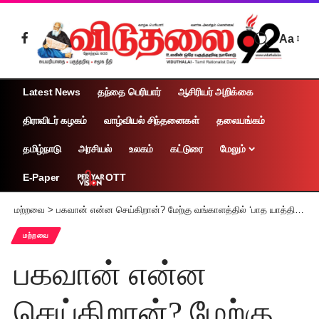
Aa
Latest News
தந்தை பெரியார்
ஆசிரியர் அறிக்கை
திராவிடர் கழகம்
வாழ்வியல் சிந்தனைகள்
தலையங்கம்
தமிழ்நாடு
அரசியல்
உலகம்
கட்டுரை
மேலும்
OTT
E-Paper
மற்றவை
>
பகவான் என்ன செய்கிறான்? மேற்கு வங்காளத்தில் ‘பாத யாத்திரை’ மேற்கொண்ட பக்தர்கள் 6 பேர் சாலை விபத்தில் மரணம்
மற்றவை
பகவான் என்ன
செய்கிறான்? மேற்கு