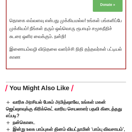
Donate
»
தொகை எவ்வளவு என்பது முக்கியமல்ல! உங்கள் பங்களிப்பே
முக்கியம்! நீங்கள் தரும் ஒவ்வொரு ரூபாயும் சமூகநீதிச்
சுடரை ஒளிர வைக்கும். நன்றி!
இணையம்வழி விடுதலை வளர்ச்சி நிதி தந்தவர்கள் பட்டியல்
காண
You Might Also Like
வாரிசு அரசியல் பேசும் அமித்ஷாவே, உங்கள் மகன்
ஜெய்ஷாவுக்கு கிரிக்கெட் வாரிய செயலாளர் பதவி கிடைத்தது
எப்படி?
நன்கொடை
இன்று உலக பாம்புகள் தினம் வியட்நாமின் ‘பாம்பு விவசாயம்’,