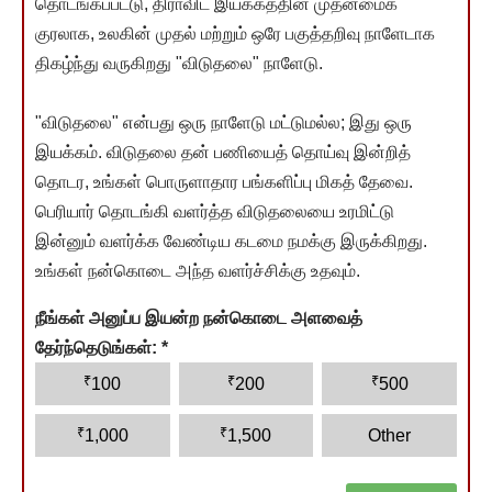
தொடங்கப்பட்டு, திராவிட இயக்கத்தின் முதன்மைக்
குரலாக, உலகின் முதல் மற்றும் ஒரே பகுத்தறிவு நாளேடாக
திகழ்ந்து வருகிறது "விடுதலை" நாளேடு.
"விடுதலை" என்பது ஒரு நாளேடு மட்டுமல்ல; இது ஒரு
இயக்கம். விடுதலை தன் பணியைத் தொய்வு இன்றித்
தொடர, உங்கள் பொருளாதார பங்களிப்பு மிகத் தேவை.
பெரியார் தொடங்கி வளர்த்த விடுதலையை உரமிட்டு
இன்னும் வளர்க்க வேண்டிய கடமை நமக்கு இருக்கிறது.
உங்கள் நன்கொடை அந்த வளர்ச்சிக்கு உதவும்.
நீங்கள் அனுப்ப இயன்ற நன்கொடை அளவைத்
தேர்ந்தெடுங்கள்:
*
₹
₹
₹
100
200
500
₹
₹
1,000
1,500
Other