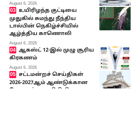
August 6, 2026
உயிரிழந்த குட்டியை
முதுகில் சுமந்து நீந்திய
டால்பின் நெகிழ்ச்சியில்
ஆழ்த்திய காணொலி
August 6, 2026
ஆகஸ்ட் 12-இல் முழு சூரிய
கிரகணம்
August 6, 2026
சட்டமன்றச் செய்திகள்
2026-2027ஆம் ஆண்டுக்கான
வேளாண்மை நிதி நிலை
அறிக்கை வெளியீடு
August 6, 2026
இந்தியாவில் நடந்த
இளைஞர் போராட்டம் பற்றி
சீன ஊடகங்கள் கூறுவது
என்ன?