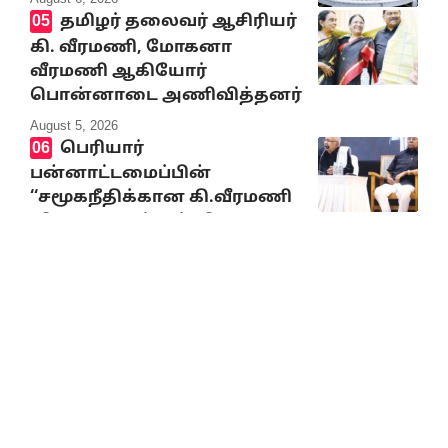
தமிழர் தலைவர் ஆசிரியர்
கி. வீரமணி, மோகனா
வீரமணி ஆகியோர்
பொன்னாடை அணிவித்தனர்
August 5, 2026
பெரியார்
பன்னாட்டமைப்பின்
‘‘சமூகநீதிக்கான கி.வீரமணி
விருது’’ வழங்கும் விழா –
தமிழர் தலைவர் ஆசிரியர்
கி.வீரமணி பாராட்டுரை
August 5, 2026
10% Discount on all books