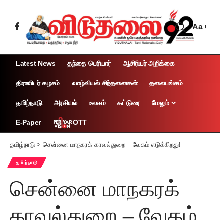
Aa
Latest News
தந்தை பெரியார்
ஆசிரியர் அறிக்கை
திராவிடர் கழகம்
வாழ்வியல் சிந்தனைகள்
தலையங்கம்
தமிழ்நாடு
அரசியல்
உலகம்
கட்டுரை
மேலும்
OTT
E-Paper
தமிழ்நாடு
>
சென்னை மாநகரக் காவல்துறை – வேகம் எடுக்கிறது!
தமிழ்நாடு
சென்னை மாநகரக்
காவல்துறை – வேகம்