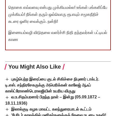
தொகை எவ்வளவு என்பது முக்கியமல்ல! உங்கள் பங்களிப்பே
முக்கியம்! நீங்கள் தரும் ஒவ்வொரு ரூபாயும் சமூகநீதிச்
சுடரை ஒளிர வைக்கும். நன்றி!
இணையம்வழி விடுதலை வளர்ச்சி நிதி தந்தவர்கள் பட்டியல்
காண
You Might Also Like
புகழ்பெற்ற இரைப்பை குடல் சிகிச்சை நிபுணர் டாக்டர்.
டி.எஸ். சந்திரசேகருக்கு அமெரிக்கன் காலேஜ் ஆஃப்
காஸ்ட்ரோஎண்டெராலஜியின் உயரிய விருது
வ.உ.சிதம்பரனார் பிறந்த நாள் – இன்று (05.09.1872 –
18.11.1936)
இலால்குடி கழக மாவட்ட கலந்துரையாடல் கூட்டம்
‘பேரிடர் காலத்தில் மனிதர்களுக்குத் தேவை உடனடி உதவி!