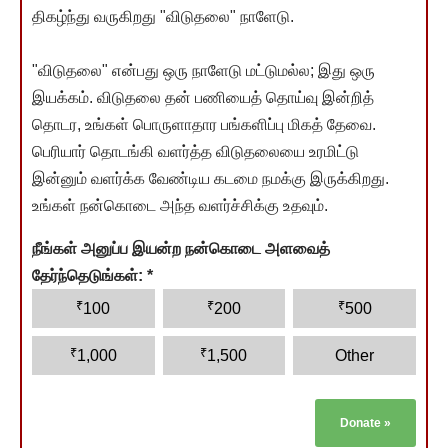
திகழ்ந்து வருகிறது "விடுதலை" நாளேடு.
"விடுதலை" என்பது ஒரு நாளேடு மட்டுமல்ல; இது ஒரு
இயக்கம். விடுதலை தன் பணியைத் தொய்வு இன்றித்
தொடர, உங்கள் பொருளாதார பங்களிப்பு மிகத் தேவை.
பெரியார் தொடங்கி வளர்த்த விடுதலையை உரமிட்டு
இன்னும் வளர்க்க வேண்டிய கடமை நமக்கு இருக்கிறது.
உங்கள் நன்கொடை அந்த வளர்ச்சிக்கு உதவும்.
நீங்கள் அனுப்ப இயன்ற நன்கொடை அளவைத்
தேர்ந்தெடுங்கள்:
*
₹
₹
₹
100
200
500
₹
₹
1,000
1,500
Other
Donate
»