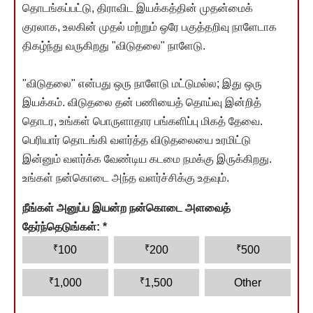
தொடங்கப்பட்டு, திராவிட இயக்கத்தின் முதன்மைக்
குரலாக, உலகின் முதல் மற்றும் ஒரே பகுத்தறிவு நாளேடாக
திகழ்ந்து வருகிறது "விடுதலை" நாளேடு.
"விடுதலை" என்பது ஒரு நாளேடு மட்டுமல்ல; இது ஒரு
இயக்கம். விடுதலை தன் பணியைத் தொய்வு இன்றித்
தொடர, உங்கள் பொருளாதார பங்களிப்பு மிகத் தேவை.
பெரியார் தொடங்கி வளர்த்த விடுதலையை உரமிட்டு
இன்னும் வளர்க்க வேண்டிய கடமை நமக்கு இருக்கிறது.
உங்கள் நன்கொடை அந்த வளர்ச்சிக்கு உதவும்.
நீங்கள் அனுப்ப இயன்ற நன்கொடை அளவைத்
தேர்ந்தெடுங்கள்:
*
₹
₹
₹
100
200
500
₹
₹
1,000
1,500
Other