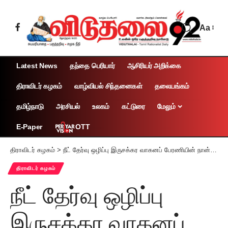
Aa
Latest News
தந்தை பெரியார்
ஆசிரியர் அறிக்கை
திராவிடர் கழகம்
வாழ்வியல் சிந்தனைகள்
தலையங்கம்
தமிழ்நாடு
அரசியல்
உலகம்
கட்டுரை
மேலும்
OTT
E-Paper
திராவிடர் கழகம்
>
நீட் தேர்வு ஒழிப்பு இருசக்கர வாகனப் பேரணியின் நான்கு, அய்ந்தாம் பயணக்குழுக்களின் முதல் நாள் மாட்சிகள்!
திராவிடர் கழகம்
நீட் தேர்வு ஒழிப்பு
இருசக்கர வாகனப்