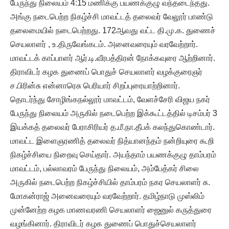
பேருந்து நிலையம் 4:15 மணிக்கு பயணக்குழு வந்தடைந்தது.
அங்கு நடைபெற்ற நிகழ்ச்சி மாவட்டத் தலைவர் வேலூர் பாண்டு
தலைமையில் நடைபெற்றது. 172ஆவது வட்ட தி.மு.க. துணைச்
செயலாளர் , உ.திருவேங்கடம். அனைவரையும் வரவேற்றார்.
மாவட்டக் காப்பாளர் ஆர்.டி.வீரபத்திரன் நோக்கவுரை ஆற்றினார்.
திராவிடர் கழக துணைப் பொதுச் செயலாளர் வழக்குரைஞர்
ச.பிரின்சு என்னாரெசு பெரியார் சிறப்புரையாற்றினார்.
தொடர்ந்து சோழிங்கநல்லூர் மாவட்டம், வேளச்சேரி விஜய நகர்
பேருந்து நிலையம் அருகில் நடைபெற்ற இக்கூட்டத்தில் டிசம்பர் 3
இயக்கத் தலைவர் பேராசிரியர் த.மீ.நா.தீபக் கலந்துகொண்டார்.
மாவட்ட இளைஞரணித் தலைவர் நித்யானந்தம் நன்றியுரை கூறி
நிகழ்ச்சியை நிறைவு செய்தார். அயந்தாம் பயணக்குழு தாம்பரம்
மாவட்டம், பல்லாவரம் பேருந்து நிலையம், அம்பேத்கர் சிலை
அருகில் நடைபெற்ற நிகழ்ச்சியில் தாம்பரம் நகர செயலாளர் சு.
மோகன்ராஜ் அனைவரையும் வரவேற்றார். தமிழ்நாடு முஸ்லிம்
முன்னேற்ற கழக மாணவரணி செயலாளர் ஜைனுல் கருத்துரை
வழங்கினார். திராவிடர் கழக துணைப் பொதுச்செயலாளர்