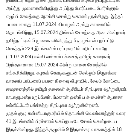
திராவிடர் கழக இளைஞரணி, மாணவர் கழகம் தமிழ்நாட்டின்
அய்ந்து முனைகளிலிருந்து அய்ந்து போர்ப்படை போர்க்குரல்
எழுப்பி சேலத்தை நோக்கி சென்று கொண்டிருக்கிறது. இந்தப்
பயணமானது 11.07.2024 வியாழன் அன்று காலையில்
தொடங்கிற்று, 15.07.2024 திங்கள் சேலத்தை அடைகின்றனர்.
தமிழ்நாட்டின் 5 முனைகளிலிருந்து 5 குழுக்கள் புறப்பட்டு
மொத்தம் 229 இடங்களில் பரப்புரையில் ஈடுபட்டவாறே
(11.07.2024) கல்வி வள்ளல் பச்சைத் தமிழர் காமராசர்
பிறந்தநாளான 15.07.2024 அன்று மாலை சேலத்தில்
சங்கமிக்கிறது. கழகக் கொடிகளுடன் செல்லும் இருசக்கர
வாகனப் பரப்புரைப் பயண நிறைவு விழாவில், சேலம் கோட்டை
மைதானத்தில் தமிழர் தலைவர் ஆசிரியர் சிறப்புரை ஆற்றுகிறார்.
நாடாளுமன்ற உறுப்பினர், மேனாள் ஒன்றிய அமைச்சர் ஆ.ராசா
உள்ளிட்டோர் பங்கேற்று சிறப்புரை ஆற்றுகின்றனர்.
முதல் குழு கன்னியாகுமரியில் தொடங்கி வெண்ணந்தூர் வரை
41 இடங்களில் பிரச்சாரம் செய்தபடியே சேலம் சென்றடைய
இருக்கின்றது. இந்தக்குழுவில் 9 இருசக்கர வாகனத்தில் 18