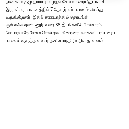
நான்காம் குழு தாராபுரம் முதல் சேலம் வரையிலுமாக 4
இருசக்கர வாகனத்தில் 7 தோழர்கள் பயணம் செய்து
வருகின்றனர். இதில் தாராபுரத்தில் தொடங்கி
குள்ளக்கவுண்டனூர் வரை 38 இடங்களில் பிரச்சாரம்
செய்தவாறே சேலம் சென்றடைகின்றனர். வாகனப் பரப்புரைப்
பயணக் குழுத்தலைவர் த.சிவபாரதி (மாநில துணைச்
செயலாளர், திராவிட மாணவர் கழகம்) ஒருங்கிணைப்பாளர்
மு.வீரமணி (மேட்டுப்பாளையம் மாவட்ட இளைஞரணித் தலைவர்,
திராவிடர் கழகம்) சொற்பொழிவாளர் தருமபுரி த.யாழ்திலீபன்
அய்ந்தாம் குழு சென்னை பெரியார் திடலில் தொடங்கி தொப்பூர்
வரை 40 இடங்களில் பரப்புரை செய்தவாறே சேலம் சென்றடைய
இருக்கின்றனர். இதில் 23 இருசக்கர வாகனத்தில் 6 மகளிர்
உள்பட 37 பேர் பயணம் செய்து கொண்டிருக்கின்றனர். வாகனப்
பரப்புரைப் பயணக் குழுத்தலைவர் சோ.சுரேஷ் (மாநில
இளைஞரணித் துணைச் செயலாளர், திராவிடர் கழகம்)
ஒருங்கிணைப்பாளர் மா.செல்லத்துரை (மாநில இளைஞரணித்
துணைச் செயலாளர், திராவிடர் கழகம்) சொற்பொழிவாளர்