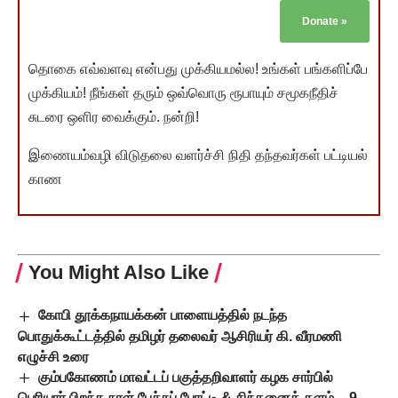
Donate
»
தொகை எவ்வளவு என்பது முக்கியமல்ல! உங்கள் பங்களிப்பே
முக்கியம்! நீங்கள் தரும் ஒவ்வொரு ரூபாயும் சமூகநீதிச்
சுடரை ஒளிர வைக்கும். நன்றி!
இணையம்வழி விடுதலை வளர்ச்சி நிதி தந்தவர்கள் பட்டியல்
காண
You Might Also Like
கோபி தூக்கநாயக்கன் பாளையத்தில் நடந்த
பொதுக்கூட்டத்தில் தமிழர் தலைவர் ஆசிரியர் கி. வீரமணி
எழுச்சி உரை
கும்பகோணம் மாவட்டப் பகுத்தறிவாளர் கழக சார்பில்
பெரியார் பிறந்த நாள் பேச்சுப் போட்டி & சிந்தனைக் களம் – 9